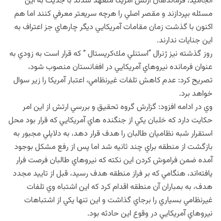
انجاميد، فرماندهان ارتش آمريكا متعهد شدند با جديت به اين
مسئله بپردازند و مقصر اصلي را هرچه سريعتر معرفي كنند اما هم
اكنون با گذشت زمان مقامات آمريكايي ديگر چارهاي جز اعتراف به
اين جنايات ندارند.
روز گذشته نيز ژنرال “استنلي مك‌كريستال ” كه قرار است به زودي به
عنوان فرمانده نيروهاي آمريكايي در افغانستان منصوب شود،
تصريح كرد: عدم كاهش تلفات غيرنظامي، اعتبار آمريكا را زير سوال
خواهد برد.
وي در ادامه افزود: گزارش گروه تحقيق و بررسي ارتش از اين امر
حكايت دارد كه خلبان يكي از جنگنده هاي آمريكايي كه قرار بود محل
استقرار شبه نظاميان طالبان را هدف قرار دهد، به دلايلي مجبور به
بازگشت از منطقه براي چند ثانيه شد اما پس از رفع مشكل بوجود
آمده ضمن فراموش كردن اين نكته كه نيروهاي طالبان فرصت فرار
يافته‌اند، هنگامي كه بر فراز منطقه هدف رسيد، قبل از تاييد مجدد
هدف، به بمباران آن منطقه اقدام كرد كه اين اشتباه وي تلفات
غيرنظامي بسياري را برجاي گذاشت و اين تنها يكي از اشتباهات
نيروهاي آمريكايي در وقوع اين حادثه بود.