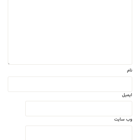
د
ی
د
گ
ا
ه
*
نام
ایمیل
وب‌ سایت