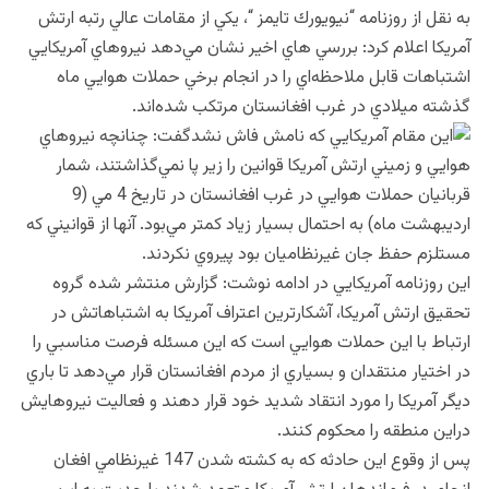
به نقل از روزنامه “نيويورك تايمز “، يكي از مقامات عالي رتبه ارتش
آمريكا اعلام كرد: بررسي هاي اخير نشان مي‌دهد نيروهاي آمريكايي
اشتباهات قابل ملاحظه‌اي را در انجام برخي حملات هوايي ماه
گذشته ميلادي در غرب افغانستان مرتكب شده‌اند.
اين مقام آمريكايي كه نامش فاش نشدگفت: چنانچه نيروهاي
هوايي و زميني ارتش آمريكا قوانين را زير پا نمي‌گذاشتند، شمار
قربانيان حملات هوايي در غرب افغانستان در تاريخ 4 مي (9
ارديبهشت ماه) به احتمال بسيار زياد كمتر مي‌بود. آنها از قوانيني كه
مستلزم حفظ جان غيرنظاميان بود پيروي نكردند.
اين روزنامه آمريكايي در ادامه نوشت: گزارش منتشر شده گروه
تحقيق ارتش آمريكا، آشكارترين اعتراف آمريكا به اشتباهاتش در
ارتباط با اين حملات هوايي است كه اين مسئله فرصت مناسبي را
در اختيار منتقدان و بسياري از مردم افغانستان قرار مي‌دهد تا باري
ديگر آمريكا را مورد انتقاد شديد خود قرار دهند و فعاليت نيروهايش
دراين منطقه را محكوم كنند.
پس از وقوع اين حادثه كه به كشته شدن 147 غيرنظامي افغان