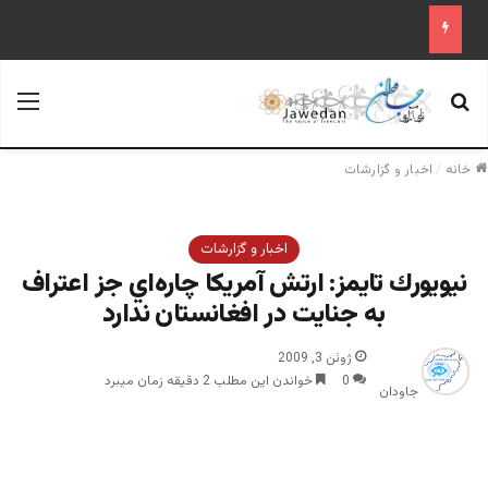
جستجو برای
منو
خانه
/
اخبار و گزارشات
اخبار و گزارشات
نيويورك تايمز: ارتش آمريكا چاره‌اي جز اعتراف
به جنايت در افغانستان ندارد
ژوئن 3, 2009
0
خواندن این مطلب 2 دقیقه زمان میبرد
جاودان