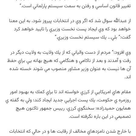
تغيير قانون اساسي و رفتن به سمت سيستم پارلماني است.”
از عبدالله سوال شد كه اگر وي در انتخابات پيروز شود، به اين معنا
خواهد بود كه وي ايجاد پست نخست وزيري را تاييد خواهد كرد
گفت:” بلي… يك سيستم نخست وزيري.”
وي افزود:” مردم از دست والياني كه از يك ولايت به ولايت ديگر در
رفت و آمدند و بعد از ناكامي و هنگامي كه هيچ بهانه يي براي حفظ
آن ها نيست به عنوان وزير مشاور منصوب مي شوند خسته شده
اند.
مقام هاي امريكايي از كرزي خواسته اند تا براي كمك به بهبود امور
روزمره ي حكومت، يك پست اجرايي جديد ايجاد كند؛ ولي به گفته ي
همايون حميدزاده؛ سخنگوي كرزي،‌ رييس جمهور تاكنون هيچ
تصميمي در اين باره نگرفته است.
با خارج شدن نامزدهاي مخالف از رقابت ها و در حالي كه انتخابات