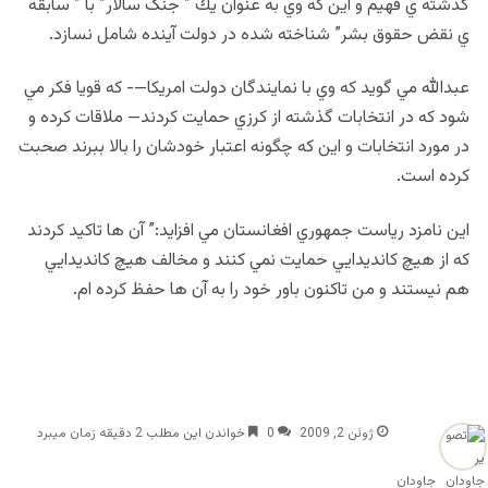
گذشته ي فهيم و اين كه وي به عنوان يك ” جنگ سالار” با ” سابقه
ي نقض حقوق بشر” شناخته شده در دولت آينده شامل نسازد.
عبدالله مي گويد كه وي با نمايندگان دولت امريكا—- كه قويا فكر مي
شود كه در انتخابات گذشته از كرزي حمايت كردند— ملاقات كرده و
در مورد انتخابات و اين كه چگونه اعتبار خودشان را بالا ببرند صحبت
كرده است.
اين نامزد رياست جمهوري افغانستان مي افزايد:” آن ها تاكيد كردند
كه از هيچ كانديدايي حمايت نمي كنند و مخالف هيچ كانديدايي
هم نيستند و من تاكنون باور خود را به آن ها حفظ كرده ام.
ژوئن 2, 2009
0
خواندن این مطلب 2 دقیقه زمان میبرد
جاودان