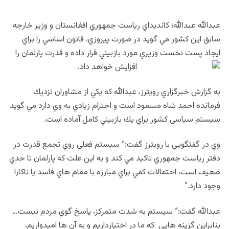
عبدالله عبدالله؛ كانديداي رياست جمهوري افغانستان و وزير خارجه
سابق اين كشور مي گويد در صورت پيروزي، قانون اساسي را براي
ايجاد پست نخست وزيري مورد بازبيني قرار داده و قدرت پارلمان را
افزايش خواهد داد.
به گزارش خبرگزاري رويترز، عبدالله كه يكي از مشاوران نزديك
فرمانده احمد شاه مسعود است و احترام زيادي به وي دارد مي گويد
سيستم سياسي كشور براي يك بازبيني كامل آماده است.
وي در گفتگويي با رويترز گفت:” سيستم فعلي روي تجمع قدرت در
دفتر رياست جمهوري تاكيد مي كند و به اين علت كه پارلمان تا حدي
ضعيف است، احتمالات كمي براي مبارزه با مقام هاي فاسد يا ناكارا
وجود دارد.”
عبدالله گفت:” سيستم به شدت متمركز، پاسخ گوي مردم نيست…
بنابراين گزينه هايي كه ما در اختيارداريم و به آن ها اميدواريم،