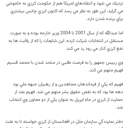
نزديك مي شود و انتقادهاي امريكا هم از حكومت كرزي به خاموشي
مي گرايد، اين طور به نظر مي رسد كه اكنون كرزي چانس بيشتري
براي برنده شدن دارد.
اما عبدالله كه از سال 2001 تا 2004 وزير خارجه بوده و به صورت
مستقل در انتخابات شركت كرده، اين شايعات را كه از رقابت ها به
نفع كرزي كنار مي رود رد مي كند.
وي رييس جمهور را به فرصت طلبي در متحد شدن با محمد قسيم
فهيم متهم مي كند.
فهيم كه يكي از فرماندهان مجاهدين و از رهبران جبهه ملي بود
دهه ها بود كه به نقض حقوق بشر متهم مي شد. فهيم بعد از
حمايت از كرزي در ماه اپريل به عنوان يكي از دو معاون وي انتخاب
شد.
دفتر نمايندگي سازمان ملل در افغانستان از كرزي خواسته تا به علت