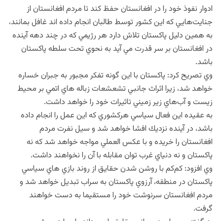
ادوار نفوذ خود را در افغانستان حفظ كند تا مردم افغانستان از
جنايت‌هايي كه اين كشور توسط طالبان انجام داده اند غافل بمانند،
به همين دليل پاكستان تلاش دارد هر رژيمي كه در چند دهه آينده
در افغانستان بر سر قدرت مي آيد به نحوي تحت سلطه پاكستان
باشد.
وي تصريح كرد: پاكستان با اين گونه تفكر مجبور به جبران خساره
خواهد شد، زيرا اثراث جانبي تشعشعات زباله هاي اتمي بر محيط
زيست و آب‌هاي زير زميني تاثيرات خود را خواهد داشت.
به عقيده اين فعال سياسي هركشوري كه اين عمل را انجام داده
باشد، در آينده نزديك افشا خواهد شد و سيل نفرت مردم
افغانستان را خريده و با عكس العملي مواجه خواهد شد كه نه
پاكستان و نه دنياي غرب توان مقابله با آن را نخواهند داشت.
وي افزود: كم‌كم با روشن شدن حقايق از روند بازي هاي سياسي
پاكستان در منطقه، آرزوي پاكستان به سراب تبديل خواهد شد و
مردم افغانستان سرنوشت خود را مستقيما به دست خواهند
گرفت.