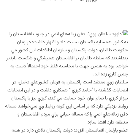
“داوود سلطان زوي”
، دفن زباله‌هاي اتمي در جنوب افغانستان را
به كشور همسايه پاكستان نسبت داد و اظهار داشت: در زمان
حكومت طالبان، دولت پاكستان و سازمان اطلاعات اين كشور مي
پنداشتند كه سلطه طالبان بر افغانستان هميشگي و شكست ناپذير
خواهد بود به همين جهت با محاسبه غلط خود احتمالاً دست به
چنين كاري زده اند.
سلطان زوي معتقد است پاكستان به فرمان كشورهاي دخيل، در
انتخابات گذشته با “حامد كرزي ” همكاري داشت و در اين انتخابات
نيز از كرزي با تمام توان خود حمايت مي كند، كرزي نيز با پاكستان
روابط نزديكي دارد كه بر اساس اين گونه روابط وي نمي‌خواهد مساله
دفن زباله‌هاي اتمي را كه مساله حياتي براي مردم افغانستان و
منطقه دارد افشا سازد.
عضو پارلمان افغانستان افزود: دولت پاكستان تلاش دارد در همه