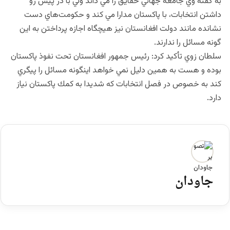
به گفته وي جامعه جهاني حقايق را مي داند ولي با در پيش رو
داشتن انتخابات، با پاكستان مدارا مي كند و حكومت‌هاي دست
نشانده مانند دولت افغانستان نيز هيچگاه اجازه پرداختن به اين
گونه مسائل را ندارند.
سلطان زوي تأكيد كرد: رئيس جمهور افغانستان تحت نفوذ پاكستان
بوده و هست به همين دليل نمي خواهد اينگونه مسائل را پيگري
كند به خصوص در فصل انتخابات كه شديدا به كمك پاكستان نياز
دارد.
جاودان