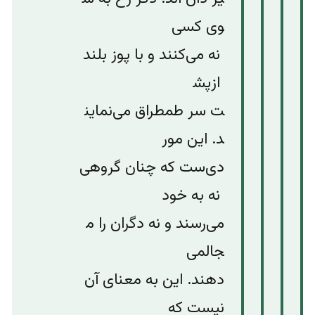
وی
کسی
نه
می‌کنند
و
با
پوز
بلند
از
پش
ت
سر
طمطراق
می‌نماین
د
.
این
مور
دی‌ست
که
چنان
گروهی
نه
به
خود
می‌رسند
و
نه
دگران
را
م
جال
می‌
دهند
.
این
به
معنای
آن
نیست
که