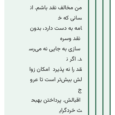
من
مخالف
نقد
باشم
.
ان
سانی
که
خ
امه
به
دست
دارد،
بدون
نقد
و
سره
سازی
به
جایی
نه
می‌رس
د
.
اگر
ن
قد
را
نه
پذیرد
امکان
زوا
لش
بیش‌تر
است
تا
عرو
ج
اقبالش
.
پرداختن
به
بح
ث
خردگرای