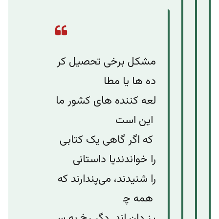
مشکل
برخی
تحصیل
کر
ده
ها
یا
مطا
لعه‌
کننده
های
کشور
ما
این
است
که
اگر
گاهی
یک
کتابی
را
خواند
ند
یا
داستانی
را
شنیدند،
می‌پندارند
که
همه
چ
یز
دان‌
اند
.
دگر
رخ
به
س