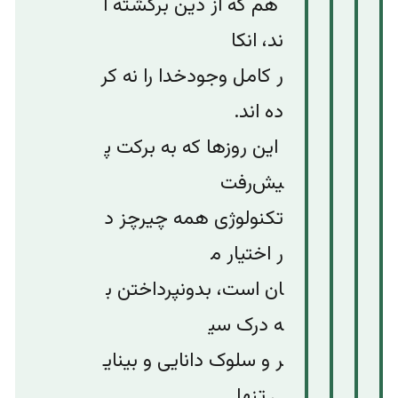
هم
که
از
دین
برگشته
ا
ند،
انکا
ر
کامل
وجود
خدا
را
نه
کر
ده
اند
.
این
روزها
که
به
برکت
پ
یش‌رفت
تکنولوژی
همه
چیرچز
د
ر
اختیار
م
ان
است،‌
بدون
پرداختن
ب
ه
درک
سی
ر
و
سلوک
دانایی
و
بینای
ی
تنها