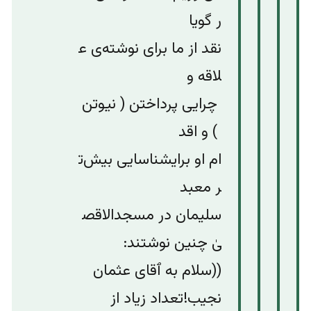
ر
گویا
نقد
از
ما
برای
نوشته‌ی
ع
لاقه
و
چرایی
پرداختن
(
نیوتن
)
و
اقد
ام
او
برای
شناسایی
بیش‌ت
ر
معبد
سلیمان
در
مسجد‌الاقص
یٰ
چنین
نو
شتند
:
((سلام به ٱقای عثمان
نجیب!تعداد زیاد از