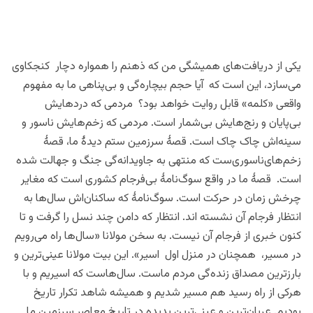
یکی از دریافت‌ها‌ی همیشگی من که ذهنم را همواره دچار کنجکاوی‌
می‌سازد، این است که آیا حجم بیچاره‌گی‌ و بی‌پناهی ما به مفهوم
واقعی «کلمه» قابل روایت خواهد بود؟ مردمی که دردهایش
بی‌پایان‌ و رنج‌هایش بی‌شمار‌ است. مردمی که زخم‌هایش ناسور و
سینه‌اش چاک چاک است. قصۀ سرزمین ستم دیدۀ ما، قصۀ
زخم‌های‌ناسوری‌ست که منتهی به جاویدانه‌گی ‌جنگ و جهالت شده‌
است. قصۀ ما در واقع سوگ‌نامۀ بی‌فرجام کشوری است که مغایر
چرخش زمان در حرکت است. سوگ‌نامۀ‌ که ساکنان‌اش‌ سال‌ها به
انتظار فرجام آن‌ نشسته اند‌. انتظار که دامن چند نسل‌ را گرفت و تا
کنون خبری از فرجام آن نیست. به سخن مولانا «سال‌ها راه می‌رویم ‌‌
در مسیر، همچنان در منزل‌ اول اسیر». این بیت مولانا عینی‌ترین‌ و
بارزترین مصداق‌ زنده‌گی مردم ماست‌. سال‌ها‌ست که اسیر‌یم‌ و با
هرکی از راه‌ رسید‌ هم‌‌ مسیر‌‌ شدیم و همیشه شاهد تکرار تاریخ
بودیم. عریان‌ترین و عینی‌‌ترین پدیده‌ در تاریخ معاصر سرزمین ما