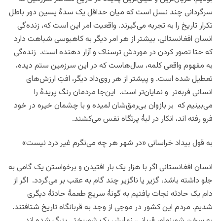
سرگردانی چند نسل‌ است که میان حداقل‌ یک سدۀ پسین دور باطل‌
تکرار تاریخ را به تجربه می‌گیرند. واقعیت امر این است که، زنده‌گی
انسان افغانستانی‌، بیشتر از هر امر دیگر به کاهبوسی‌ شباهت دارد
که حتا تصور کردن در موردش ترسناک و آزار دهنده است. زنده‌گی
به مفهوم واقعی کلمه، سال‌‌ها‌ست که در این سرزمین‌ ستم‌ دیده‌،
تعطیل شده‌ است. و پیشتر از هر روی‌داد‌ دیگر، افتِ‌ ارزش‌های‌
انسانی‌ فربه‌تر‌ و نمایان‌تر‌‌ است. این‌جا‌ مردمان رنگ پریدۀ را
می‌بینیم که بر بازوان بی‌‌رمق‌شان‌ لمیده‌ و با چشمان خیره در خود
فرو رفته اند، انکار در لبۀ پرتگاه نفس می‌کشند‌.
به قول بیداد خراسانی «در شهر هر چه می‌نگرم غیر درد نیست»
انسان افغانستانی‌‌ اگر با هزار‌ یک با‌ر افتیدن‌ و برخواستن‌ یک گامی به
جلو داشته باشد، گزیر‌ یا ناگزیر چند گام‌ به عقب بر می‌گردد‌. اگر از
دام یک حادثه‌ نجات یافتیم به گونۀ سریع‌ طعمۀ حادثۀ دیگری
شدیم. مردم این کشور در موجی از وجد به قربانگاه تاریخ شتافتند.
به سخن شوپنهاور قربانی، نمایش یک شوربختی بزرگ شده اند.