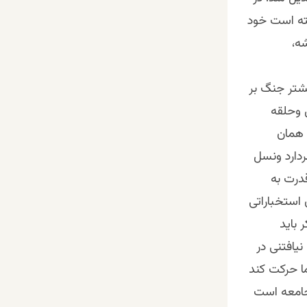
سته است خود
ه،
یشتر جنگ بر
ل وحلقه
 همان
دارد ونسل
درت به
 استخباراتی
 باید
یافتنی در
ما حرکت کند
جامعه است