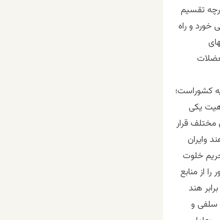
ارچه تقسیم
 خورد و راه
های
عضلات
یه کشوراست؛
اهیت یکی
 مختلف قرار
د وایران
حریم خلوت
را از منابع
رابر هند
 سلفی و