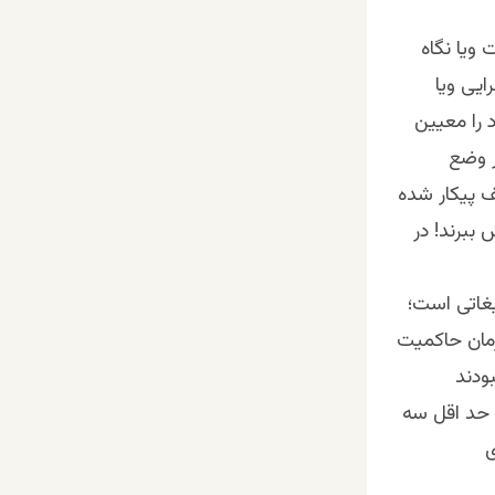
ویا نگاه
ایی ویا
 را معیین
ر وضع
ف پیکار شده
 ببرند! در
غاتی است؛
زمان حاکمیت
ودند
 حد اقل سه
ی