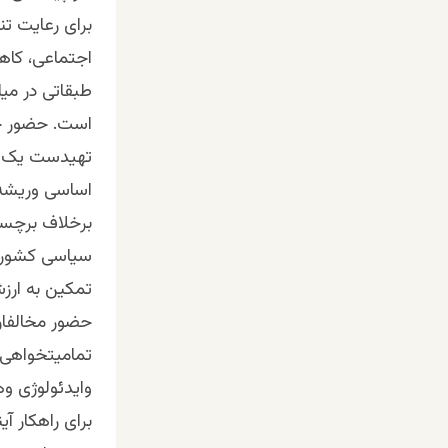
برای رعایت تن
اجتماعی، کا
طبقاتی در می
است. حضور چپ
تهیدست یک ام
اساسی وریشه 
برخلاف برچسپ
سیاسی کشور ب
تمکین به ارز
حضور مخالفا
تمامیتخواهی، 
وایدئولوژی وه
برای راهکار آ