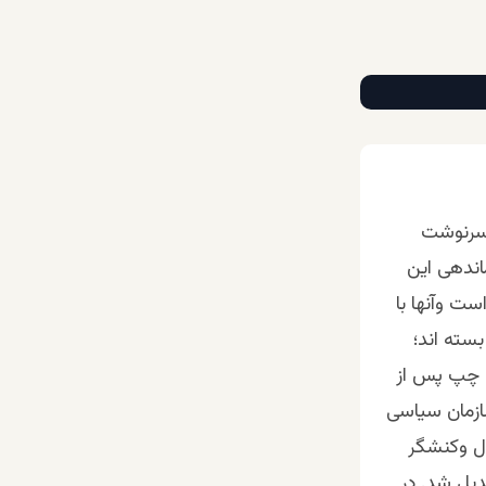
 سرنوشت
اندهی این
ت وآنها با
سته اند؛
 چپ پس از
ازمان سیاسی
ال وکنشگر
یل شد. در