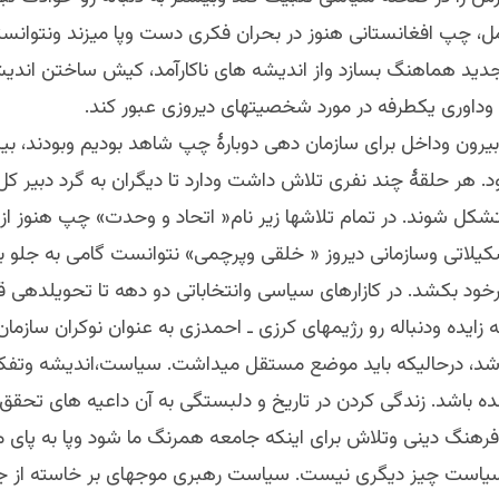
امل، چپ افغانستانی هنوز در بحران فکری دست وپا میزند ونتوان
 جدید هماهنگ بسازد واز اندیشه های ناکارآمد، کیش ساختن اندیش
داوری یکطرفه در مورد شخصیتهای دیروزی عبور کند.
بیرون وداخل برای سازمان دهی دوبارۀ چپ شاهد بودیم وبودند، ب
د. هر حلقۀ چند نفری تلاش داشت ودارد تا دیگران به گرد دبیر ک
کل شوند. در تمام تلاشها زیر نام« اتحاد و وحدت» چپ هنوز از
یلاتی وسازمانی دیروز « خلقی وپرچمی» نتوانست گامی به جلو بر
خود بکشد. در کازارهای سیاسی وانتخاباتی دو دهه تا تحویلدهی ق
 زایده ودنباله رو رژیمهای کرزی ـ احمدزی به عنوان نوکران سازمان
 شد، درحالیکه باید موضع مستقل میداشت. سیاست،اندیشه وتفکر
ه باشد. زندگی کردن در تاریخ و دلبستگی به آن داعیه های تحقق ن
فرهنگ دینی وتلاش برای اینکه جامعه همرنگ ما شود وپا به پای 
سیاست چیز دیگری نیست. سیاست رهبری موجهای بر خاسته از 