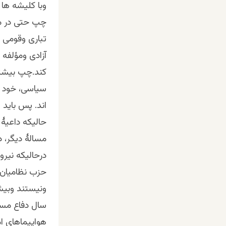
وبا کلیشه ها 
چپ حتی در مو
تباری وقومی ب
آزادی ومؤلفه
کند.چپ بیشتر
سیاسی، خود وا
اند. پس باید 
حالیکه داعیۀ 
مسالۀ دیگر، 
درحالیکه نیر
حزب نظامیان ش
ونیستند وبیش
سال دفاع مستق
هواپیماهای ام