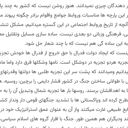
ار دهندگان چیزی نمیدانند. هنوز روشن نیست که کشور به چند پ
 این پارچه ها مناسبات وروابط جوامع واقوام برادر چگونه پیوند می
نچه از تاریخ وروابط اجتماعی در این گستره میدانیم، مشکل تنش
ی، فرهنگی وزبانی دو بعدی نیست. ساده سازی مسایل وتقلیل م
ه این ساده گی هم نیست که با چند شعار حل شود.
ینست که ایجاد دولت فدرال با حق خروج از فدرال ها خودش تجز
زیه هردو تجزیه در دوشکل است. نامها وشکلها فرق دارد واما م
انیم ومیدانند که پشت سر این تجزیه طلبی ها دولتها وقدرتهای
یی با طولانی ساختن جنگ در کشور فشار دایمی را برچین، روسیه، هن
به اهدافشان برسند. روسها بار ها تجزیه شمال وتبدیل آن را به 
رح کرده اند وپاکستانی ها با تشدید جنگهای قومی دار وندار کشور 
ابع طبیعی غارت میکنند واز آن به عنوان عمق استراتیژیک خود در ب
ند ودیگران هم همین طور. جنگ با افزار گروه های اسلام سیاسی،