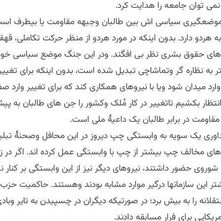
نمی توان جامعه را هدایت کرد.
ضعگیری سیاسی اش بین طالبان وجبهه مقاومت یا بیطرف است 
ه هردو دارد. بدون اینکه در مورد هردو از منظر حرکت تکاملی، قهقر
 های حقوق بشری نظر بی افگند. ودر این جنگ موضع سیاسی خود
 به نظاره گر وتماشاچی تبدیل شده است، بدون اینکه برای تغیی
رد میدان شود ویا با نیروهای همکاری کند که برای تغییر وارد ص
انتظار بکشیم تاتغییر در کار مُلک وکشور را جن های طالبان به پیش
مقاومت در برابر طالبان یک داعیۀ ملی است.
داوری یک سویه به وابستگی چپ دیروز در این محافل وصحنۀ تبلی
وهای مخالف چپ بیشتر از چپ با وابستگی عمل کرده اند. اگر در 
وروی حضور داشتند، نیروهای دیگر نیز از این وابستگی بر کنار نب
تر این سازمانها درگیر موارد مشابه بودند وهستند. حاکمیت حزب
لانه را به بیش برد؛ در صورتیکه دیگران در چسپیدن به تایر وباد
ریکایی برای فرار مسابقه دادند.