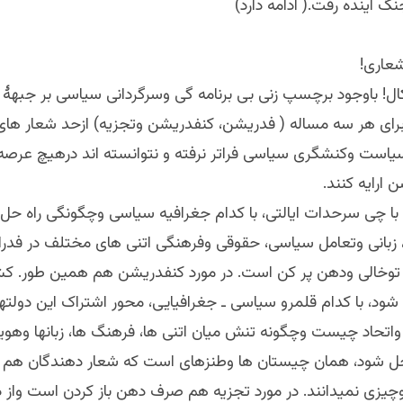
نگ آینده رفت.( ادامه دارد)
شعاری!
کال! باوجود برچسپ زنی بی برنامه گی وسرگردانی سیاسی بر جبهۀ
 برای هر سه مساله ( فدریشن، کنفدریشن وتجزیه) ازحد شعار های
سیاست وکنشگری سیاسی فراتر نرفته و نتوانسته اند درهیچ عرصه 
ارایه کنند.
 با چی سرحدات ایالتی، با کدام جغرافیه سیاسی وچگونگی راه حل
، زبانی وتعامل سیاسی، حقوقی وفرهنگی اتنی های مختلف در فدرال
وخالی ودهن پر کن است. در مورد کنفدریشن هم همین طور. کش
ود، با کدام قلمرو سیاسی ـ جغرافیایی، محور اشتراک این دولتها
اتحاد چیست وچگونه تنش میان اتنی ها، فرهنگ ها، زبانها وهویته
حل شود، همان چیستان ها وطنزهای است که شعار دهندگان هم خ
وچیزی نمیدانند. در مورد تجزیه هم صرف دهن باز کردن است واز دی