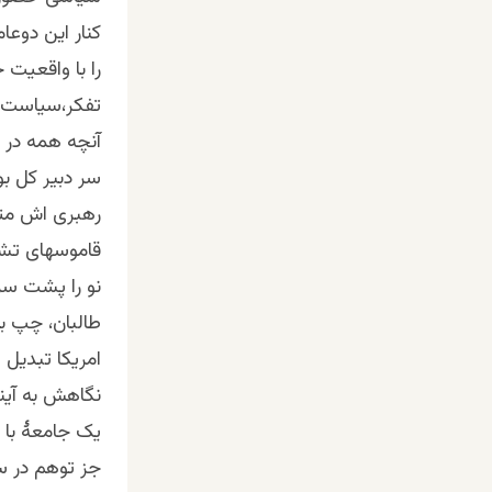
کنار این دوع
را با واقعیت
تفکر،سیاست و
آنچه همه در 
سر دبیر کل بو
رهبری اش متش
قاموسهای تشک
نو را پشت سر
طالبان، چپ به
امریکا تبدیل
نگاهش به آیند
یک جامعۀ با 
جز توهم در 