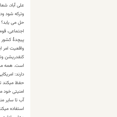
علی آباد، شع
وترکه شود ودر
حل می یابد؟ آ
اجتماعی، قوم
پیچدۀ کشور ب
واقعیت امر ا
کنفدریشن وتج
است. همه مید
دارند: امریکا
حفظ میکند تا 
امنیتی خود مط
آب تا سایر من
استفاده میکن