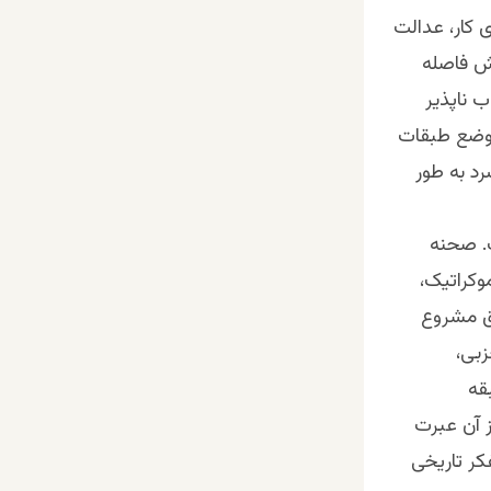
 کار، عدالت
ش فاصله
 ناپذیر
موضع طبقات
د به طور
ت. صحنه
وکراتیک،
ق مشروع
بی،
قه
ز آن عبرت
فکر تاریخی