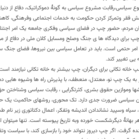
وع سیاسی،رقابت مشروع سیاسی به گونۀ دموکراتیک، دفاع از دنیای
هش فقر وتمرکز کردن حکومت به خدمات اجتماعی وفرهنگی، کاه
ان مردم، حضور چپ در فضای سیاسی وفکری جامعه یک امر اجتناب
 برای دیدگاه ها ی جنگ وصلح ومسایل کلان ملی در دفاع از 
ر حتمی است. باید در تعامل سیاسی بین نیروها، فضای جنگ سر
یی تغییر کند.
 خانه تکانی برای دیگران، چپ بیشتر به خانه تکانی نیازمند اس
ه یک چپ نو، معتدل، منعطف، با پذیرش راه ها وشیوه هایی دم
شها وموازین حقوق بشری، کثرتگرایی ، رقابت سیاسی وشناختن ح
ن سیاسی ضرورت جدی دارد. تک محوری، روشهای حاکمیت یک حز
سیاه وسپید نشاندادن اندیشه وتفکر، اعمال دکتاتوری زیر نام طب
ر بهانۀ دیگرشکست خورده وبه تاریخ پیوسته است. تنها میتوان ا
ینده گرفت. اگر چپ دیروز نتواند خود را بازسازی کند، با سیاست وت