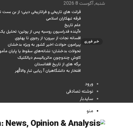
شنبه, آگوست 8 2026
قرائت های تاریخی و فراتاریخی دینی؛ از بن بست تا
فرقه تبهکاران اسلامی
علم تاریخ
«آینده فدراسیون روسیه پس از پوتین؛ تحلیل ی
افسانه نجات از بیرون؛ از رجوی تا پهلوی
خبر فوری
پیرامون حوادث اخیر کشور به ویژه بدخشان
تحولات بدخشان؛ نشانه‌های سقوط یا پایان مأمو
کاوشِ چندو‌چونِ ماتریالیسم دیالکتیک
برگه های از تاریخ افغانستان
افتخار به دانشگاهیان آ ریایی تبارِ والاگُهر
ورود
نوشته تصادفی
سایدبار
منو