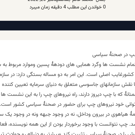
0
خواندن این مطلب 4 دقیقه زمان میبرد
پ در صحنۀ سیاسی
مام نشست ها وگرد همایی های دودهۀ پسین وموارد مربوط به
شورغایب اصلی است. این امر به دو مساله بستگی دارد: در سازم
 نقش سازمانهای جاسوسی متعلق به دنیای سرمایه تعیین کننده اس
انۀ که با چپ دیروز دارند، راه نیروهای چپ را به این نشست ها ب
توانی خود نیروهای چپ برای حضور در صحنۀ سیاسی کشور است.
مۀ هیاهوی در بیرون وداخل، نه در وجود جبهه ونه در وجود یک س
. چپ نتوانست با وجود برخوردار بودن از این همه نویسنده، فع
را در صحنۀ سیاسی تثبیت کند وبیشتر به دنباله رو حوادث تبد