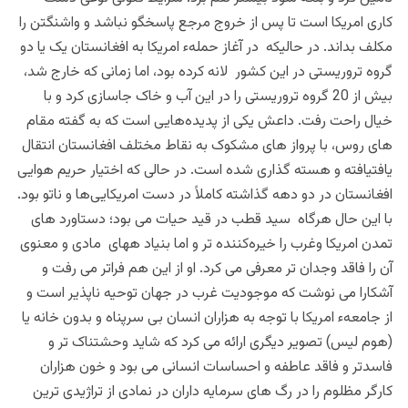
کاری امریکا است تا پس از خروج مرجع پاسخگو نباشد و واشنگتن را
مکلف بداند. در حالیکه در آغاز حملهء امریکا به افغانستان یک یا دو
گروه تروریستی در این کشور لانه کرده بود، اما زمانی که خارج شد،
بیش از 20 گروه تروریستی را در این آب و خاک جاسازی کرد و با
خیال راحت رفت. داعش یکی از پدیده‌هایی است که به گفته مقام
های روس، با پرواز های مشکوک به نقاط مختلف افغانستان انتقال
یافتیافته و هسته گذاری شده است. در حالی که اختیار حریم هوایی
افغانستان در دو دهه گذاشته کاملاً در دست امریکایی‌ها و ناتو بود.
با این حال هرگاه سید قطب در قید حیات می بود؛ دستاورد های
تمدن امریکا وغرب را خیره‌کننده تر و اما بنیاد ههای ‌مادی و معنوی
آن را فاقد وجدان تر معرفی می کرد. او از این هم فراتر می رفت و
آشکارا می نوشت که موجودیت غرب در جهان توحیه ناپذیر است و
از جامعهء امریکا با توجه به هزاران انسان بی سرپناه و بدون خانه یا
(هوم لیس) تصویر دیگری ارائه می کرد که شاید وحشتناک تر و
فاسدتر و فاقد عاطفه و احساسات انسانی می بود و خون هزاران
کارگر مظلوم را در رگ های سرمایه داران در نمادی از تراژیدی ترین