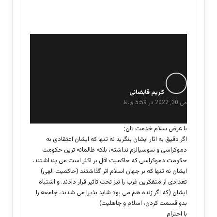
گ
ف
کریم قابضانی
ت
می 30, 2022 در 5:59 ق.ظ
:
با عرض سلام خدمت تان;
اگر دقیق به اثار ایشان بنگرید نه تنها که ایشان اعتقادی به
دموکراسی و سوسیالزم نداشته، بلکه ظالمانه ترین حکومت
حکومت دموکراسی که حاکمیت اقل بر اکثر است می پنداشتند.
ایشان نه تنها که بر جهان اسلام اثر گذاشتند (حاکمیت الهی)
تعدادی از متفکرین غرب را نیز تحت تاثیر قرار دادند. و اشتباه
ایشان (که اگر زنده هم می بود شاید پذیرا می شدند، جامعه را
بدو قسمت کردن، اسلام و جاهلیت)
با احترام