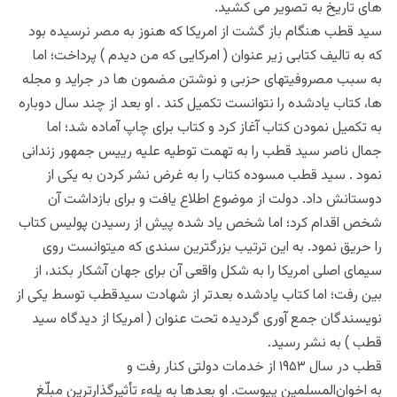
های تاریخ به تصویر می کشید.
سید قطب هنگام باز گشت از امریکا که هنوز به مصر نرسیده بود
که به تالیف کتابی زیر عنوان ( امرکایی که من دیدم ) پرداخت؛ اما
به سبب مصروفیتهای حزبی و نوشتن مضمون ها در جراید و مجله
ها، کتاب یادشده را نتوانست تکمیل کند . او بعد از چند سال دوباره
به تکمیل نمودن کتاب آغاز کرد و کتاب برای چاپ آماده شد؛ اما
جمال ناصر سید قطب را به تهمت توطیه علیه رییس جمهور زندانی
نمود . سید قطب مسوده کتاب را به غرض نشر کردن به یکی از
دوستانش داد. دولت از موضوع اطلاع یافت و برای بازداشت آن
شخص اقدام کرد؛ اما شخص یاد شده پیش از رسیدن پولیس کتاب
را حریق نمود. به این ترتیب بزرگترین سندی که میتوانست روی
سیمای اصلی امریکا را به شکل واقعی آن برای جهان آشکار بکند، از
بین رفت؛ اما کتاب یادشده بعدتر از شهادت سیدقطب توسط یکی از
نویسندگان جمع آوری گردیده تحت عنوان ( امریکا از دیدگاه سید
قطب ) به نشر رسید.
قطب در سال ۱۹۵۳ از خدمات دولتی کنار رفت و
به اخوان‌المسلمین پیوست. او بعدها به پلهء تأثیرگذارترین مبلّغ