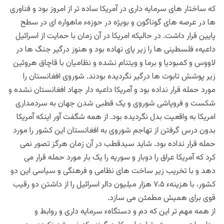
که ساختار های سرمایه داری در آمریکا ساده تر از امروز بود و فناوری
ها در عرصه های گوناگون و بویژه در حوزهء ماهواره ای در سطح
پایین قرار داشت. در حالیکه امریکا در آن زمان با حمایت از اسرائیل
داعیهء فلسطینی ها را زیر پای نهاده بود و هنوز درگیر جنگ ها در
لاووس و کمبودیا و برما و ویتنام نشده و نظامیان با قاچاق هروئین
زیر پوشش تابوت ها درگیر نگردیده بودند. شوروی افغانستان را
مورد حمله قرار نداده بود و آمریکا داعیه دار جهاد افغانستان نشده و
شکست و فروپاشی شوروی و یک قطبی شدن جهان به سردمداری
امریکا به واقعیت بدل نگردیده بود. از همه شگفت آور اینکه آمریکا
بدون درس گرفتن از تهاجم شوروی به افغانستان این کشور را مورد
حمله قرار نداده بود. شاید سیدقطب در آن زمان هرگز تصور نمی
کرد که آمریکا عراق را دوبار و سوریه را یک بار مورد حمله قرار می
دهد و با تخریب زیر ساخت های نظامی و فرهنگی و سیاسی این دو
کشور، با هزینهء ۷،۵ هزار میلیون دالر اسرائیل را از داشتن دو رقیب
قوی برای همیش مطمئن می سازد.
از همه مهم تر این که دم و دستگاهء سرمایه داری و روابط و