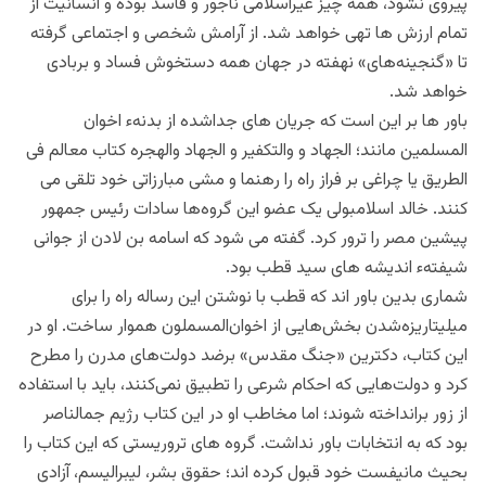
پیروی نشود، همه چیز غیراسلامی ناجور و فاسد بوده و انسانیت از
تمام ارزش ها تهی خواهد شد. از آرامش شخصی و اجتماعی گرفته
تا «گنجینه‌های» نهفته در جهان همه دستخوش فساد و بربادی
خواهد شد.
باور ها بر این است که جریان های جداشده از بدنهء اخوان
المسلمین مانند؛ الجهاد و والتکفیر و الجهاد والهجره کتاب معالم فی
الطریق یا چراغی بر فراز راه را رهنما و مشی مبارزاتی خود تلقی می
کنند. خالد اسلامبولی یک عضو این گروه‌ها سادات رئیس جمهور
پیشین مصر را ترور کرد. گفته می شود که اسامه بن لادن از جوانی
شیفتهء اندیشه های سید قطب بود.
شماری بدین باور اند که قطب با نوشتن این رساله راه را برای
میلیتاریزه‌شدن بخش‌هایی از اخوان‌المسملون هموار ساخت. او در
این کتاب، دکترین «جنگ مقدس» برضد دولت‌های مدرن را مطرح
کرد و دولت‌هایی که احکام شرعی را تطبیق نمی‌کنند، باید با استفاده
از زور برانداخته شوند؛ اما مخاطب او در این کتاب رژیم جمالناصر
بود که به انتخابات باور نداشت. گروه های تروریستی که این کتاب را
بحیث مانیفست خود قبول کرده اند؛ حقوق بشر، لیبرالیسم، آزادی