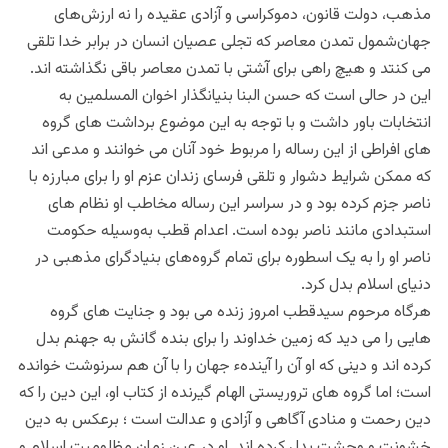
مذهب، دولت قانون، دموکراسی و آزادی عقیده را نه ارزش‌های
جهان‌شمول تمدن معاصر که تجلی عصیان انسان در برابر خدا تلقی
می کنتد و هیچ راهی برای آشتی با تمدن معاصر باقی نگذاشته اند.
این در حالی است که حسن البنا بنیانگذار اخوان المسلمین به
انتخابات باور داشت و با توجه به‌ این‌ موضوع برداشت های گروه
های افراطی از این رساله را مربوط خود آنان می خوانند و مدعی اند
که ممکن شرایط دشوار و تلقی فرسای زندان عزم او را برای مبارزه با
ناصر جزم کرده بود و در سراسر این رساله مخاطب او نظام های
استبدادی مانند ناصر بوده است. اعدام قطب به‌وسیله ‌حکومت
ناصر او را به یک اسطوره برای تمام گروه‌های بنیاد‌گرای مذهبی در
دنیای اسلام بدل کرد.
هرگاه مرحوم سیدقطب امروز زنده می بود و جنایت های گروه
هایی را می دید که زمین خداوند را برای بنده گانش به جهنم بدل
کرده اند و دینی که او آن را آیندهء جهان را با آن هم سرنوشت خوانده
است؛ اما گروه های تروریستی الهام گیرنده از کتاب او، این دین را که
دین رحمت و منادی آگاهی و آزادی و عدالت است ؛ برعکس به دین
خشونت و وحشت بدل کرده اند. او در عین زمان مظلومیت اسلام و