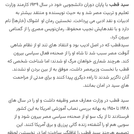
سید قطب
با پایان دوران دانشجویی خود در سال ۱۹۳۹ کارمند وزارت
تعلیم و تربیت مصر شد و به حیث نویسنده و منتقد بیشتر به
ادبیات و نقد ادبی می پرداخت. نخستین رمان او اشواک (خارها) نام
دارد و با نقدهایش نجیب محفوظ، رمان‌نویس مصری را از گمنامی
بیرون کرد.
سیدقطب که در اصل ادیب بود و انتقاد های تند او از نظام شاهی
آنوقت مصر سبب شد تا شاه او را از صحنهء فعال سیاسی بیرون
کند. هرچند شماری خواهان مرگ او شدند؛ اما شناخت شخصی که
قطب با نخست وزیرمصر داشت، موفق به از بین بردن او نشدند.
آنان ناگزیر شدند تا راهء دیگری پیدا کنند و برای مدتی از مزاحمت
های سید در امان بمانند.
سید قطب در وزارت معارف مصر وظیفه داشت و او را در سال های
۱۹۴۸ تا ۱۹۵۰ به بهانه بررسی نصاب آموزشی امریکا به این کشور
فرستادند تا از یک سو او از صحنهء سیاسی مصر بیرون شود و از
سویی هم او را آشفتهء زنده گانی پرزرق و برق آمریکا کنند. این
تصميم هرچند سید قطب را غافلگیر ساخت؛ اما در نخستین لحظه