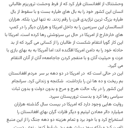
وحشتناک از افغانستان فرار کرد که از فرط وحشت تروریزم طالبانی
انسان این کشور خود را به بال های طیاره بست و با سقوط از بال
طیاره بزرگ ترین تراژیدی قرن را رقم زدند. نه تنها این؛ بلکه. هزاران
انساانسان این سرزمین را به داخل امریکا و هزاران دیگر را در کمپ
های خارخارج از امریکا در حال بی سرنوشتی رها کرده است. امریکا با
این کار گویا انتقام شکست از طالبان را از کسانی می گیرد که از بد
حادثه خود را به دامن امریکا افگنده اند؛ اما آمریکا به به بهای بازی با
عزت و حیثیت آنان و با منفجر کردن جاجامعهء آنان از آنان اانتقام
می گیرد.
این در حالی است که در امریکا در دو دهه بر سر مردم افغانستان
بم ریخت و ده ها تن را بازداشت، شکنجه و زندانی کرد. سرانجام
این کشور را در یک حالت هرج و مرج و بدون دولت و بدون ثبات
سیاسی رها کرد و بدست تروریستان سپرد.
روایت هایی وجود دارد که امریکا در بیست سال گذشته هزاران
میلیارد دالر معادن لیتیم و دیگر فلزات گران بهای افغانستان را
استخراج کرد و با خود برد و تمام هزینه دو دهه جنگ را از این منبع
تامین کرد و بلکه سود بیشتر هم برد. شرایط کنونی نوعی دست