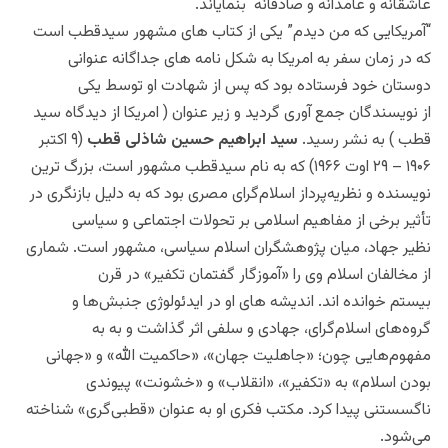
عاشقانه و عامدانه و صادقانه بنمایاند.
“آمریکایی که من دیدم” یکی از کتاب های مشهور سیدقطب است
که در زمان سفر به امریکا به شکل نامه های جداگانه عنوانی
دوستان خود فرستاده بود که پس از شهادت او توسط یکی
از نویسندگان جمع آوری گردید و زیر عنوان ( امریکا از دیدگاه سید
قطب ) به نشر رسید.
سید ابراهیم حسین شاذلی قطب
(۹ اکتبر
۱۹۰۶ – ۲۹ اوت ۱۹۶۶) که به نام سیدقطب مشهور است، بزرگ ترین
نویسنده و نظریه‌پرداز اسلام‌گرای مصری بود که به دلیل بازنگری در
تأثیر برخی از مفاهیم اسلامی بر تحولات اجتماعی و سیاسی
نظیر جهاد، میان پژوهشگران اسلام سیاسی، مشهور است. شماری
از مخالفان اسلام وی را «آموزگار گفتمان تکفیر» در قرن
بیستم خوانده‌ اند. اندیشه های او در ایدئولوژی جنبش‌ها و
گروه‌های اسلام‌گرای، جهادی و
سلفی اثر گذاشت و به به
مفهوم‌هایی چون؛ «جاهلیت جهان»، «حاکمیت الله» و «جهانی
بودن اسلام» به «تکفیر»، «انقلاب» و «خشونت» پیوندی
ناگسستنی پیدا کرد. مکتب فکری او به عنوان «قطبی‌گری» شناخته
می‌شود.