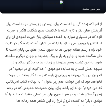
مهرالدین مشید
از آنجا که زنده گی بهانه است برای زیستن و زیستن بهانه است برای
آفرینش های بکر و تازه؛ البته با خلاقیت های شگفت انگیز و حیرت
آلود که در بسیاری موارد به گفتهء مولانای بلخ حیرت اندودی آن پای
استدلال را چوبین می سازد یا اینکه می توان گفت، زنده گی در کلیت
خود راه و رسم بهانه جویی ها به سوی شدن های بی پایان است تا
دلی شگفته شود و نهالی به بار و برگ بنشیند و جهان دیگری ساخته
شود. به این ترتیب رسم هنرمندی زمانه ها به یادگار بماند و در
نتیجه نقش انسان به مثابهء موجودی ” خداگونه ای در تبعید” در
اندرون این راه پربهانه و پیچاپیچ بایسته و ماندگار بماند. بی‌جهت
نخواهد بود که این نوشته هم زیر عنوان ” به بهانهء کتاب امریکایی
که من دیدم” بهانه ای باشد برای بیان حقیقت؛ حقیقتی که در رحم
زمان آبستن شده و در هر عصری برای هر نسلی حقیقت جدید را “با
تولدی دیگر” به گفتهء فروغ فرخ زاد این شاعر همه زمانه ها،