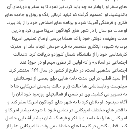
های سفر او را وادار به چه باید کرد، نیز نمود تا به سفر و دورنمای آن
باندیشید. او تصمیم گرفت که نباید قربانی رنگ و رونق و جاذبه های
فکری و فرهنگی آمریکا شود و برنامه های اصلاحی خود را از یاد ببرد.
او مدت دو سال را در شهر های گوناگون امریکا سپری کرد و درین
مدت وظیفهء دولتی خود را که همانا بررسی اوضاع تعلیمی امریکا
بود، به شیوهء ابتکاری منحصر به فرد خودش انجام داد. او مدرک
کارشناسی خود را از دانشگاه شمال کلورادو دریافت کرد. «عدالت
اجتماعی در اسلام» را که اولین اثر نظری مهم او در حوزهٔ نقد
اجتماعی مذهبی است، در خارج از کشور در سال ۱۹۴۹ منتشر کرد.
[۴] سید قطب در این مدت نامه هایی برای بعضی از دوستانش
میفرست و نابسامانی ها حالت زار و حالت بدبختی امریکایی ها دا
به تصویر می کشید. وی در ضمن از فعالیتهای روزمره خود آنان را
آگاه مینمود. او تلاش‌ کرد تا به شهر های گوناگون امریکا سفر کند و
با قشر های مختلف امریکایی در تماس شود تا هرچه بیشتر امریکا و
امریکایی ها را بشناسد و با فکر و فرهنگ شان بیشتر آشنایی حاصل
کند. قطب گاهی در کلیسا های مختلف می رفت تا امریکایی ها را از