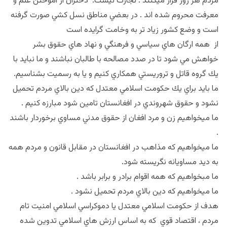
مردم هر روز فرار ميكنند . تجارت نيست. دختران از آموختن علم و
معرفت محروم شده اند . در بعضي مناطق نسل كشي صورت گرفنه
است و وضع كشور زياد تر به وخامت گرايده است
از همه ارگان هاي سياسي و فرهنگي و نهاد هاي حقوق بشر
خواهش مي شود تا در صدد مصالحه با طالبان نباشند و ما نبايد با
يك گروه قاتل و تروريستي همكاري كنيم و يا به رسميت بشناسيم.
ما بايد براي يك حكومت اسلامي معتدل كه دين بالاي مردم تحميل
نشود و حقوق شهروندي در افغانستان تامين شود مبارزه كنيم .
ما ميخواهيم زن و مرد افغان از حقوق مدني مساوي برخوردار باشند
.
ما ميخواهيم كه مذاهب در افغانستان در مقابل قانون و مردم همه
به ديد مساويانه نگريسته شود.
ما مبخواهيم كه همه اقوام برادر و برابر باشد .
ما ميخواهيم كه دين بالاي مردم تحميل نشود .
هدف از حكومت اسلامي معتدل يا دموكراسي اسلامي امنيت تام
مردم ، اقتصاد قوي كه به اساس ارزش هاي اسلامي تدوين شده