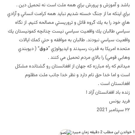
باشد و آموزش و پرورش براي همه ملت است نه تحميل دين .
براي اينكه ما از جنگ خسته شديم نبايد همه كرامت انساني و آزادي
هاي خود را به يك گروه قاتل و تروريستي مصالحه كنيم. از نگاه
سياسي طالبان يك واقعيت سياسي نيست چنانچه كمونيستان يك
واقعيت سياسي نبودند. طالبان به موافقه و حتي كمك ايالات
متحده امريكا به قدرت رسيدند و ايديولوژي “
دوق
” ( ديوبندي
وهابي قومي) را بالاي مردم تحميل مي كنند .
ميدانم كه راه مبارزه كه جهان از افغانستان رو گشتانده مشكل
است و اما خدا حق نام دارد و نظر خدا جانب ملت مظلوم
افغانستان است .
زنده باد افغانستان آزاد !
فريد يونس
٢٢ سپتامبر 2021
1
خواندن این مطلب 2 دقیقه زمان میبرد