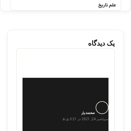
علم تاریخ
یک دیدگاه
گ
ف
محمدیار
ت
سپتامبر 24, 2021 در 3:21 ق.ظ
: