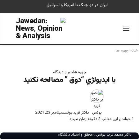
ایران در دو جنگ با امریکا و اسرائیل
منو
جستجو
خانه
/
چهره ها
چهره ها
خبر و دیدگاه
با ايديولژي “دوق ” مصالحه نكنيد
داکتر فرید یونس
سپتامبر 23, 2021
1
خواندن این مطلب 2 دقیقه زمان میبرد
داکتر محمد فرید یونس _ محقق و استاد دانشگاه