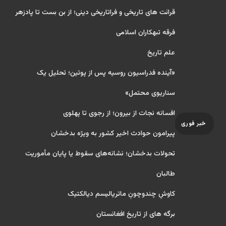
قرائت های تاریخی و فراتاریخی دینی؛ از بن بست تا پادزهر
فرقه تبهکاران اسلامی
علم تاریخ
«آینده فدراسیون روسیه پس از پوتین؛ تحلیل یک
سناریوی محتمل»
افسانه نجات از بیرون؛ از رجوی تا پهلوی
خبر فوری
پیرامون حوادث اخیر کشور به ویژه بدخشان
تحولات بدخشان؛ نشانه‌های سقوط یا پایان مأموریت
طالبان
کاوشِ چندو‌چونِ ماتریالیسم دیالکتیک
برگه های از تاریخ افغانستان