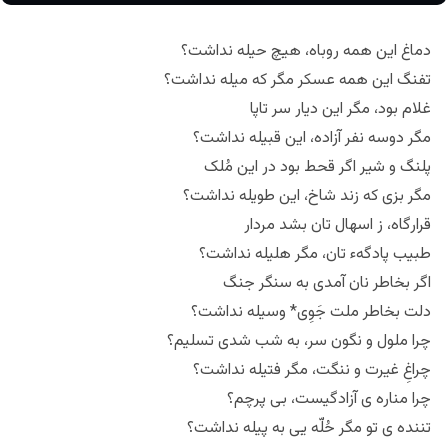
دماغ این همه روباه، هیچ حیله نداشت؟
تفنگ این همه عسکر مگر که میله نداشت؟
غلام بود، مگر این دیار سر تاپا
مگر دوسه نفر آزاده، این قبیله نداشت؟
پلنگ و شیر اگر قحط بود در این مُلک
مگر بزی که زند شاخ، این طویله نداشت؟
قرارگاه، ز اسهال تان بشد مردار
طبیب پادگهء تان، مگر هلیله نداشت؟
اگر بخاطر نان آمدی به سنگر جنگ
دلت بخاطر ملت جَوِی* وسیله نداشت؟
چرا ملول و نگون سر، به شب شدی تسلیم؟
چراغِ غیرت و ننگت، مگر فتیله نداشت؟
چرا مناره ی آزادگیست، بی پرچم؟
تننده ی تو مگر حُلّه یی به پیله نداشت؟