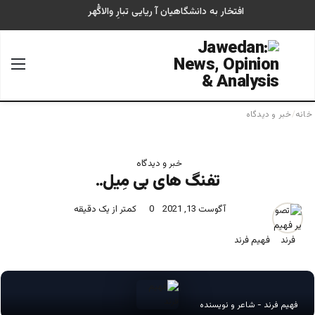
افتخار به دانشگاهیان آ ریایی تبارِ والاگُهر
جستجو برای
منو
خانه
/
خبر و دیدگاه
خبر و دیدگاه
تفنگ های بی مِیل..
آگوست 13, 2021
0
کمتر از یک دقیقه
فهیم فرند
فهیم فرند - شاعر و نویسنده