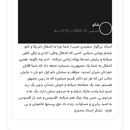
شالو
گ
ف
دسامبر 21, 2020 در 2:19 ب.ظ
ت
:
استاد بزرګوار سعیدی صیب! شما چرا به اشغال امریکا و ناټو
چشم پوشی میکنی. کسی که اشغال وطن، ابادی و ترقی تلقی
میکنه و برایش صدها بهانه تراشی میکنه ، ادم چه بګویه. همین
اشفال به شما یک جمهوریت مسخره تحفه داد که شما اقایان
خودتان حیران استید. موقف و سخنان بانو اول خو بان د جایش.
جالب این که هر دو داکتر قسم میخوره که ما ریس جمهور
هستم، بعد یک معامله میکنه و خوش خندان بدون یک زره
شرم حیا پشت مایک میایه و به مردوم سخن داره، یک عده
مردوم بی حس چک چک هم میکنه. افسوس و صد بار افسوس.
به امید برابری و مساوات، زنده باد حق پرستها خاموش و بی
طرف . تشکر استاد محترم