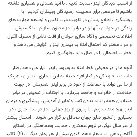
از آسیب دیدگان ایدز حمایت کنیم . با آنها همدلی و همیاری داشته
باشیم تا مرهمی برای مصیبت رسیدگان و‌بیماران گردیم . با
روشنگری ، اطلاع رسانی در تقویت عزت نفس و توسعه مهارت های
زندگی در جوانان ، آنها را در برابر ایدز مصؤن سازیم . با گسترش
اطلاعات تخصصی و آگاه سازی جوانان از آفات ناشی از مصرف الکول
و مواد مخدر که احتمال ابتلا به بیماری ایدز را افزایش می دهد و
خطرات احتمالی را در قبال دارد ،جلوگیری کنیم.‌
آنچه ما را در معرض خطر ابتلا به ویروس ایدز قرار می دهد رفتار
ماست ، نه زندگی در کنار افراد مبتلا به این بیماری ؛ بنابران ، هریک
از ما می تواند با حفاظت از خود در برابر ایدز همچنان در جهت
حفاظت از خانواده و جامعه بپردازد . با اجتناب از تبعیض در برابر
مبتلایان همه را باید بدون تمیز و‌تمایز از آموزش ، پیشگیری و درمان
ایدز بهره مند سازیم . با پیروی از روز جهانی ایدز در سال جاری ، در
بسیاری از کشور های جهان محافل بر گزار می شوند . امسال بیشتر
از هر سال دیگر، بر لزوم همکاری ، حمایت و‌هماهنگی در راستای
آگاهی دهی ‌زیر شعار
«هم اکنون بیش از هر زمان دیگر »
،
(۲)
تاکید