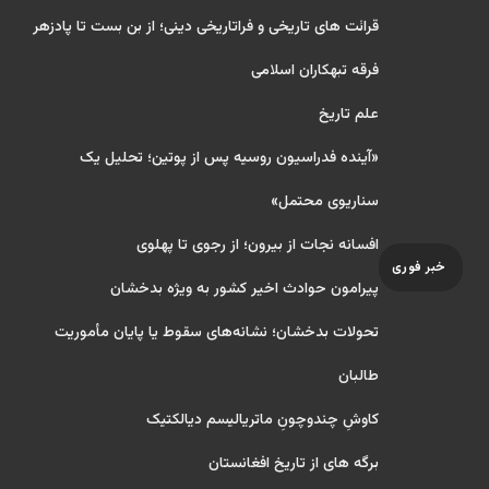
قرائت های تاریخی و فراتاریخی دینی؛ از بن بست تا پادزهر
فرقه تبهکاران اسلامی
علم تاریخ
«آینده فدراسیون روسیه پس از پوتین؛ تحلیل یک
سناریوی محتمل»
افسانه نجات از بیرون؛ از رجوی تا پهلوی
خبر فوری
پیرامون حوادث اخیر کشور به ویژه بدخشان
تحولات بدخشان؛ نشانه‌های سقوط یا پایان مأموریت
طالبان
کاوشِ چندو‌چونِ ماتریالیسم دیالکتیک
برگه های از تاریخ افغانستان