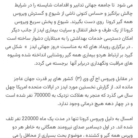
می شود تا جامعه جهانی تدابیر و اقدامات شایسته را در شرایط
چالش برانگیز و حساس کنونی ناشی از شیوع و گسترش ویروس
همه گیر کرونا روی دست بگیرند. شیوع و پخش سریع ویروس
کرونا از یک طرف و خطر انتقال و سرایت بیماری ایدز از جانب دیگر
امکان دسترسی خدمات بهداشتی را به مبتلایان دشوار ساخته است
. در برگزاری رویداد های که به مناسبت «روز جهانی ایدز » شکل می
گیرد بر ارتباط هردو‌ بیماری همه گیر روشنایی انداخته شده وشیوه
های مراقبت ونگهداری دربرابر آنها برجسته می گردد.
در مقابل ویروس اج آی وی
(۳)
کشور های پر قدرت جهان عاجز
مانده اند. از گزارش نخستین مورد ایدز در ایالات متحده امریکا چهل
سال می گذرد که منجر به هلاکت نزدیک به 700000 نفر شده است
و در چهار دهه هیچ درمانی وجود ندارد.
امسال به دلیل ویروس کرونا تنها در مدت یک ‌ماه 220000 نفر تلف
شده اند. در اول دیسامبر صدای نیرومند همگانی به خاطر هر دو
‌ویرس همه گیر و کشنده ، موضوع بحث بسیاری از محافل را می