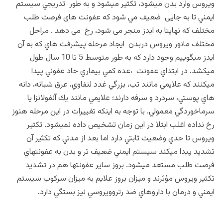
ویروس وارد بدن ميشود، تكثیر ميشود و به طور تدریجي سیستم
ایمني تا به جایی ضعیف مي شود که عفونت های فرصت طلب
مختلف که نهایتا به ایدز منجر می شود، رخ می دهد . مراحل
مختلف مانور ویروس دربدن ایجاد مرحله پیشرفت هاي که به آن
ایدز ميگوییم وجود دارد که به طور متوسط 5 تا 10 سال طول
ميکشد. در ابتداي عفونت ،عده کمي بیماري حاد عفوني پیدا
ميکنند که علایمي مانند تب، بزرگي غدد لنفاوي، عرق شبانه، دانه
هاي پوستي، سردرد و سرفه دارند؛ علایمي مانند یك آنفولانزا یا
سرماخوردگي معمولي. با توجه به اینكه تغییرات در این مرحله هنوز
رخ نداده اغلب ابتلا در این زمان تشخیص داده نمیشود. تكثیر
ویروس تا حدي وضعیت ثابتي دارد اما بعد از مدتي که تكثیر آن
تشدید پیدا ميکند سیستم ایمني ضعیف تر و بدن به عفونتهاي
فرصت طلب مستعد ميشود. بروز سایر عفونتها هم در تشدید
تكثیر ویروس مؤثرند و میزان بروز علایم به میزان سرکوب سیستم
ایمني و درمان با داروهاي ضد رتروویروسي نیز بستگي دارد.