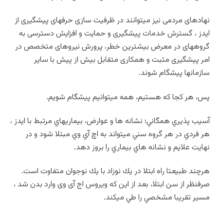
نهادهای مردمی نیز میتوانند در ظرفیت سازی حرفهای پیشگیری از
ایدز ، گسترش خدمات پیشگیری و حمایت و افزایش دسترسی به
گروههای در معرض بیشترین خطر، پرورش نیروهای متخصص در
امر پیشگیری مثبت و همكاری متقابل بیش از پیش با سایر
سازمانها پیشگام شوند.
پس، هر کجا که هستیم، همه میتوانیم پیشگام شویم.
آسیب پذیري همگاني
؛ نشانه ها و عوارض، بیماريهاي مرتبط با ایدز ،
هر فردي در هر گروه سني ميتواند به اچ آي وي مبتلا شود و در
نهایت علایم و نشانه هاي بیماري را بروز دهد.
هرچند طبیعتا راه ابتلا در یك نوزاد با یك نوجوان متفاوت است.
صرفنظر از سن ابتلا، بعد از این که ویروس اج آی وی وارد بدن شد ،
مسیر تقریبا مشخصي را طي ميکند.