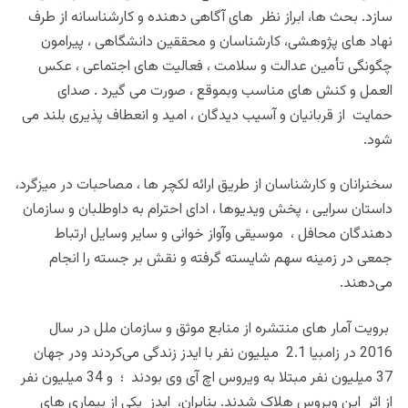
سازد. بحث ها، ابراز نظر های آگاهی دهنده ‌و کارشناسانه از طرف
نهاد های پژوهشی، کارشناسان و محققین دانشگاهی ، پیرامون
چگونگی تأمین عدالت و سلامت ، فعالیت های اجتماعی ، عکس
العمل و کنش های مناسب وبموقع ، صورت می گیرد . صدای
حمایت از قربانیان و آسیب دیدگان ، امید و انعطاف پذیری بلند می
شود.
سخنرانان و کارشناسان از طریق ارائه لکچر ها ، مصاحبات در میزگرد،
داستان سرایی ، پخش ویدیوها ، ادای احترام به داوطلبان و سازمان
دهندگان محافل ، موسیقی ‌وآواز خوانی و سایر وسایل ارتباط
جمعی در زمینه سهم شایسته گرفته و نقش بر جسته را انجام
می‌دهند.
برویت آمار های منتشره از منابع موثق و سازمان ملل در سال
2016 در زامبیا 2.1 میلیون نفر با ایدز زندگی می‌کردند ودر جهان‌
37 میلیون نفر مبتلا به ویروس اچ آی وی بودند ؛ و 34 میلیون نفر
از اثر این ویروس هلاک شدند.
بنابران، ایدز یکی از بیماری های