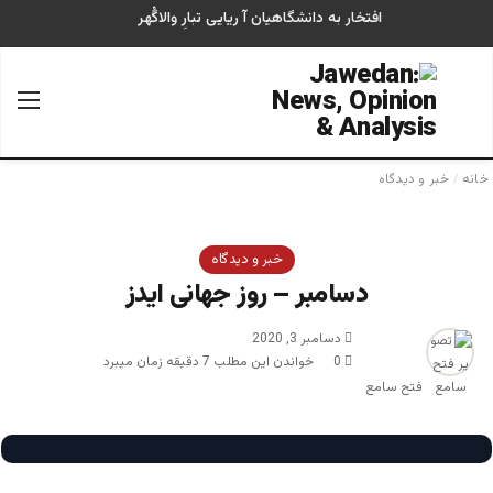
افتخار به دانشگاهیان آ ریایی تبارِ والاگُهر
جستجو برای
منو
خانه
/
خبر و دیدگاه
خبر و دیدگاه
دسامبر – روز جهانی ایدز
دسامبر 3, 2020
0
خواندن این مطلب 7 دقیقه زمان میبرد
فتح سامع