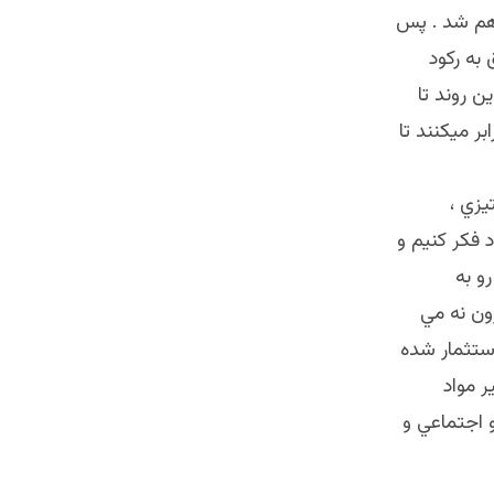
 هم شد . پس
 به ركود
ن روند تا
بر ميكنند تا
يزي ،
 فكر كنيم و
و به
ون نه مي
استثمار شده
ر مواد
 اجتماعي و