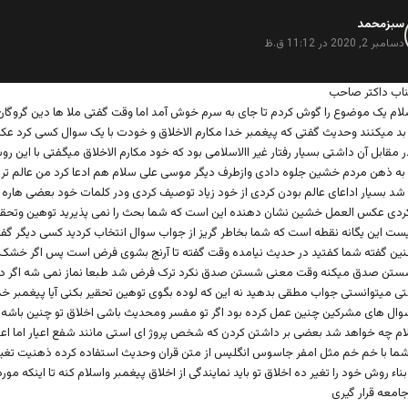
سبزمحمد
گ
ف
دسامبر 2, 2020 در 11:12 ق.ظ
ت
:
اب داکتر صاحب
سلام یک موضوع را گوش کردم تا جای به سرم خوش آمد اما وقت گفتی ملا ها دین گروگان
 بد میکنند وحدیث گفتی که پیغمبر خدا مکارم الاخلاق و خودت با یک سوال کسی کرد ع
 مقابل آن داشتی بسیار رفتار غیر االاسلامی بود که خود مکارم الاخلاق میگفتی با این ر
 به ذهن مردم خشین جلوه دادی وازطرف دیگر موسی علی سلام هم ادعا کرد من عالم تر ا
د بسیار اداعای عالم بودن کردی از خود زیاد توصیف کردی ودر کلمات خود بعضی هاره 
دی عکس العمل خشین نشان دهنده این است که شما بحث را نمی پذیرید توهین وتحقی
یست این یگانه نقطه است که شما بخاطر گریز از جواب سوال انتخاب کردید کسی دیگر گف
چنین گفته شما کفتید در حدیث نیامده وقت گفته تا آرنج بشوی فرض است پس اگر خشک 
تن صدق میکنه وقت معنی شستن صدق نکرد ترک فرض شد طبعا نماز نمی شه اگر د
ی میتوانستی جواب مطقی بدهید نه این که لوده بگوی توهین تحقیر بکنی آیا پیغمبر خد
وال های مشرکین چنین عمل کرده بود اگر تو مفسر ومحدیث باشی اخلاق تو چنین باشه
ام چه خواهد شد بعضی بر داشتن کردن که شخص پروژ ای استی مانند شفع اعیار اما اعی
شما با خم خم مثل امفر جاسوس انگلیس از متن قران وحدیث استفاده کرده ذهنیت تغی
اء روش خود را تغیر ده اخلاق تو باید نمایندگی از اخلاق پیغمبر واسلام کنه تا اینکه مورد
امعه قرار گیری