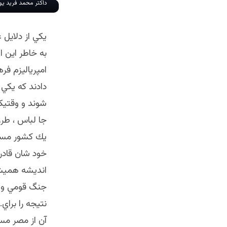
داکتر محمد فرید یو
يكي از دلايل 
به خاطر اين ا
امپرياليزم فر
دادند كه يكي
شوند و وقتيك
جا لباس ، طر
يك كشور مسلم
خود شان قادر 
انديشه هميشه
جنگ قومي و زب
نتيجه را براي
آن از مصر مسخ