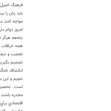
فرهنگ اصيل ب
بايد زنان را ب
مواجه كنند در
امروز دوام دار
جامعه هرگز نت
همه خرافات و
تعصب و تبعيض
تصميم بگيريم 
انكشاف نامگذا
شويم و اين ب
است . تحصيل ي
مخدره باشند 
اقتصادي براي