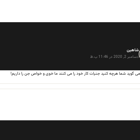
شاهین
گ
ف
دسامبر 2, 2020 در 11:46 ب.ظ
ت
:
ی گوید شما هرچه کنید جنیات کار خود را می کنند ما خوی و خواص جن را داریم!