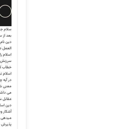
سلام جن
بعد از 
دین نام
العمل در
اسلام را
سرزنش ش
خطاب کر
اسلام ن
در آیه 
معنی شس
می داشت
مقابل س
دین اسل
آشکار و
میدهی بن
پذیرش ج