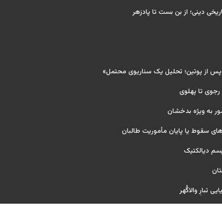
ریخی دینی؛ از بن بست تا پادزهر
 پس از پوتین؛ تحلیل یک سناریوی محتمل»
 رجوی تا پهلوی
ور به ویژه بدخشان
ای سقوط یا پایان مأموریت طالبان
یسم دیالکتیک
تان
ی تبارِ والاگُهر