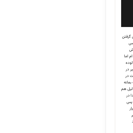
 گرفتن
کس
وش
م اما
لوده
ر در
ت در
بمانه
لیل هم
ا در
 پس
ار
ر