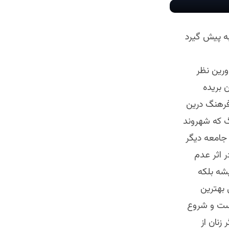
به پيش گيرد
ورين نظر
 بريده
فرهنگ درين
گ كه شهروند
جامعه ديگر
ر اثر عدم
شه بلكه
 بهترين
است و شروع
زنان از