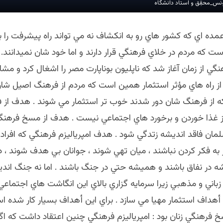
نس_محقِق و استاد دانشگاه
عمده اي كه كشور هاي رو به انكشاف نه مي تواند راه پيشرفت را 
ست كه مردم در خلاي فرهنگي قرار دارند و اما خود شان نميدانند.
هنگي از زمان آغاز شد كه ناپليون بوناپارت مصر را اشغال كرد و مشا
 از راه هاي مؤثر استثمار همين است كه مردم از فرهنگ اصيل شان
ه از فرهنگ شان دور شدند خوب تر استثمار مي شوند . هدف از 
ز غذا خوردن و برخورد هاي اجتماعي نيست . هدف از مسخ فرهن
ان فاقد انديشه زتدگي شود . هدف امپرياليزم فرهنگي كه افراد 
به فكر كردن نباشند ، ميان تهي شوند ، جوانان بي هدف شوند ، د
 در نفاق باشند و هميشه حتي در جنگ باشند . اما نه جنگ اندي
اني و مذهبي زيرا سرمايه گزاري بالاي اين انگاشت هاي اجتماعي
. أهداف استثمار مهيا مي سازد . براي اين أهداف بسيار كار شده 
 فرهنگي زنان بود : امپرياليزم فرهنگي چنين اعتقاد داشت كه اگر 