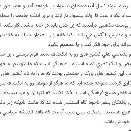
ريده شوند نسل آينده مطلق بيسواد بار خواهد آمد و همينطور
يسواد نگه داشت تا اولاد بيسواد بار آرند و براي اينكه جامعه را مطلق
 پوست مذهبي درآمدند كه زن شان بايد در خانه باشد . كار نكند. اي
د و مدارس را آتش مي زنند ، كتابخانه را زير عنوان شرك به خاك برا
واند براي خود فكر كند و يا تصميم بگيرد
 بدبختي هاي كشور هاي رو به انكشاف مانند قوم پرستي ، زن ست
 و تنگ نظري ثمره استثمار فرهنگي است كه ما نتوانيم به خود
. اين كشور هاي بزرگ و صنعتي بودند كه ما را به نام كشور هاي ر
ري كردند. متوجه شده ايد كه ما هرگز از موقف رو به انكشاف بير
ه خاطر مسخ فرهنگي است . فكر نكنيد كه تنها زن و مرد بيسواد 
افتگان بطور ناخودآگاه استثمار شده اند كه مانند آنانيكه زير تاثي
غرق هستند . بدبخت ترين ملت آنست كه فاقد انديشه سياسي و
 خودش باشد .