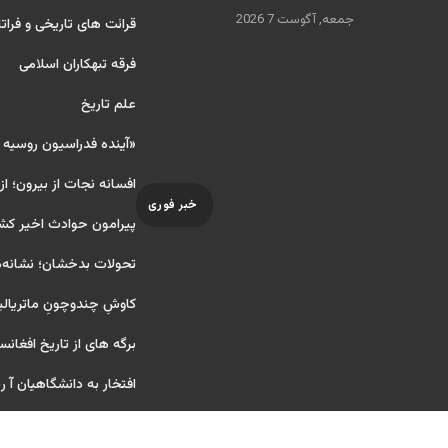
جمعه, آگوست 7 2026
قرائت های تاریخی و فراتا
فرقه تبهکاران اسلامی
علم تاریخ
«آینده فدراسیون روسیه
افسانه نجات از بیرون؛ از
خبر فوری
پیرامون حوادث اخیر کش
تحولات بدخشان؛ نشانه‌ه
کاوشِ چندو‌چونِ ماتریال
برگه های از تاریخ افغانس
افتخار به دانشگاهیان آ ریای