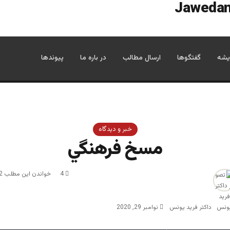
یشه
گفتگوها
ارسال مطالب
در باره ما
پیوندها
خبر و دیدگاه
مسخ فرهنگي
4
خواندن این مطلب 2 دقیقه زمان میبرد
داکتر فرید یونس
نوامبر 29, 2020