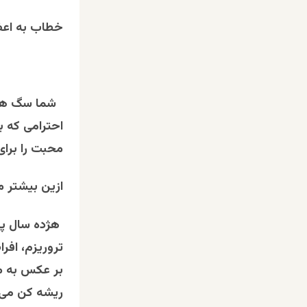
خطاب به اعضا
شما سگ های 
احترامی که ب
محبت را برای
ازین بیشتر م
هژده سال پی
تروریزم، افرا
بر عکس به مر
ریشه کن می 