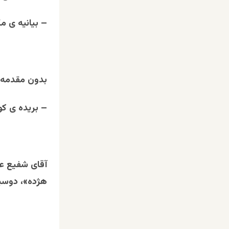
– بیانیه ی مک
بدون مقدمه 
– بریده ی کو
آقای شفیع عیا
هژده»، دوسی