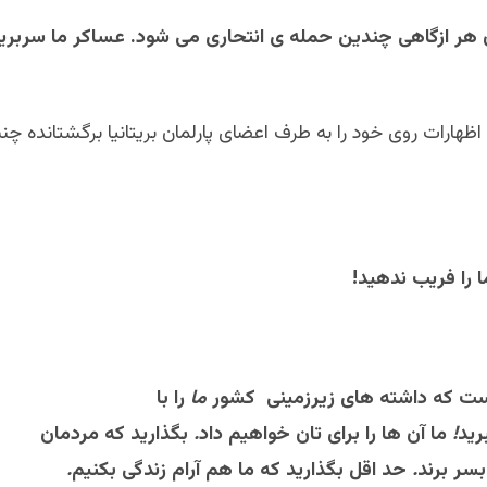
 هر ازگاهی چندین حمله ی انتحاری می شود. عساکر ما سربری
 اظهارات روی خود را به طرف اعضای پارلمان بریتانیا برگشتانده چنی
ا
را
فریب
ندهید!
ست
که
داشته
های
زیرزمینی
کشور
ما
را
با
رید
!
ما
آن
ها
را
برای
تان
خواهیم
داد
.
بگذارید
که
مردمان
بسر
برند
.
حد
اقل
بگذارید
که
ما
هم
آرام
زندگی
بکنیم
.