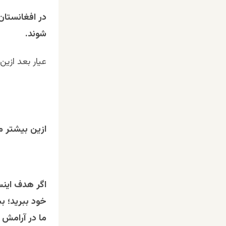
در افغانستان
شوند.
عیار بعد ازین
ازین
بیشتر
م
اگر
هدف
این
خود
ببرید؛
بب
ما
در
آرامش