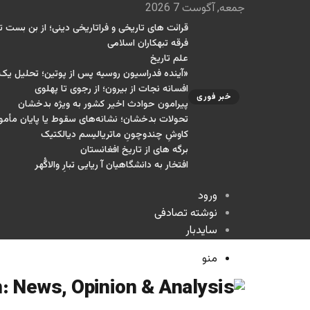
جمعه, آگوست 7 2026
قرائت های تاریخی و فراتاریخی دینی؛ از بن بست تا
فرقه تبهکاران اسلامی
علم تاریخ
«آینده فدراسیون روسیه پس از پوتین؛ تحلیل ی
افسانه نجات از بیرون؛ از رجوی تا پهلوی
خبر فوری
پیرامون حوادث اخیر کشور به ویژه بدخشان
تحولات بدخشان؛ نشانه‌های سقوط یا پایان مأمو
کاوشِ چندو‌چونِ ماتریالیسم دیالکتیک
برگه های از تاریخ افغانستان
افتخار به دانشگاهیان آ ریایی تبارِ والاگُهر
ورود
نوشته تصادفی
سایدبار
منو