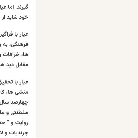
گیرند. اما ع
خود شاید از 
عیار با فراگ
فرهنگی، به و
ها، خرافات و
مقابل دید هم
عیار با تحقی
منشی ها، کات
چهارصد سال )
سلطنتی و ملو
روایت و ” حد
چرندیات و لاط