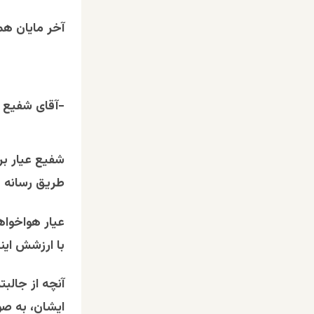
آخر
مایان
هم
-آقای شفیع 
شفیع عیار بر
طریق رسانه ه
عیار هواخواها
با ارزشش این
آنچه از جالب
ایشان، به صو