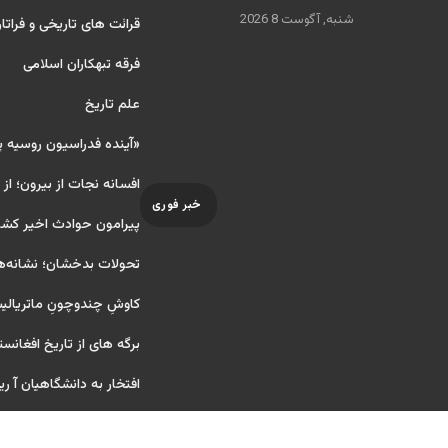
شنبه, آگوست 8 2026
قرائت های تاریخی و فراتا
فرقه تبهکاران اسلامی
علم تاریخ
«آینده فدراسیون روسیه 
افسانه نجات از بیرون؛ از
خبر فوری
پیرامون حوادث اخیر کشو
تحولات بدخشان؛ نشانه‌ه
کاوشِ چندو‌چونِ ماتریال
برگه های از تاریخ افغانست
افتخار به دانشگاهیان آ ریایی