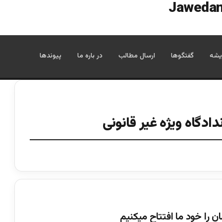
یشه
گفتگوها
ارسال مطالب
در باره ما
پیوندها
ادگاه ویژه غیر قانونی
 را خود ما افتتاح می⁯کنیم