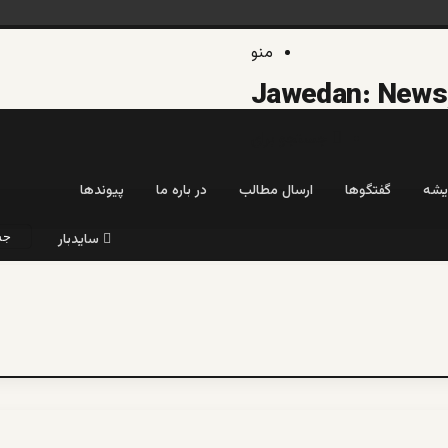
منو
جستجو برای
یشه
گفتگوها
ارسال مطالب
در باره ما
پیوندها
سایدبار