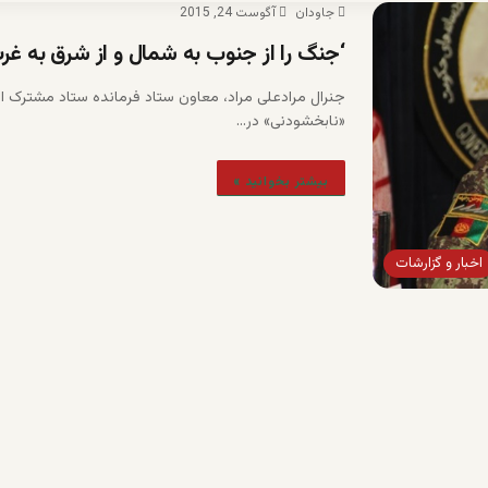
جاودان
آگوست 24, 2015
‘جنگ را از جنوب به شمال و از شرق به غر
جنرال مرادعلی مراد، معاون ستاد فرمانده ستاد مشترک ار
«نابخشودنی» در…
بیشتر بخوانید »
اخبار و گزارشات