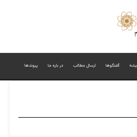
یشه
گفتگوها
ارسال مطالب
در باره ما
پیوندها