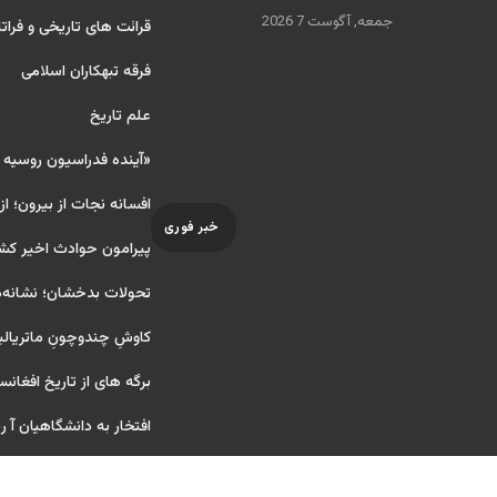
جمعه, آگوست 7 2026
قرائت های تاریخی و فراتا
فرقه تبهکاران اسلامی
علم تاریخ
«آینده فدراسیون روسیه
افسانه نجات از بیرون؛ از
خبر فوری
پیرامون حوادث اخیر کش
تحولات بدخشان؛ نشانه‌ه
کاوشِ چندو‌چونِ ماتریال
برگه های از تاریخ افغانس
افتخار به دانشگاهیان آ ریای