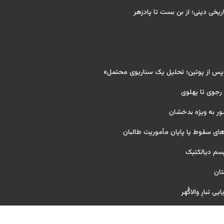
ریخی دینی؛ از بن بست تا پادزهر
 پس از پوتین؛ تحلیل یک سناریوی محتمل»
 رجوی تا پهلوی
ور به ویژه بدخشان
ای سقوط یا پایان مأموریت طالبان
یسم دیالکتیک
تان
ی تبارِ والاگُهر