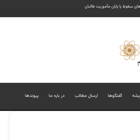
ای سقوط یا پایان مأموریت طالبان
یشه
گفتگوها
ارسال مطالب
در باره ما
پیوندها