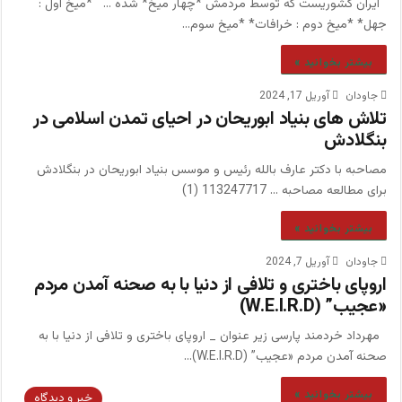
ايران کشوريست که توسط مردمش *چهار ميخ* شده … *ميخ اول :
جهل* *ميخ دوم : خرافات* *ميخ سوم…
بیشتر بخوانید »
جاودان
آوریل 17, 2024
تلاش های بنیاد ابوریحان در احیای تمدن اسلامی در
بنگلادش
مصاحبه با دکتر عارف بالله رئیس و موسس بنیاد ابوریحان در بنگلادش
برای مطالعه مصاحبه … 113247717 (1)
بیشتر بخوانید »
جاودان
آوریل 7, 2024
اروپای باختری و تلافی از دنیا با به صحنه آمدن مردم
«عجیب” (W.E.I.R.D)
مهرداد خردمند پارسی زیر عنوان _ اروپای باختری و تلافی از دنیا با به
صحنه آمدن مردم «عجیب” (W.E.I.R.D)…
بیشتر بخوانید »
خبر و دیدگاه