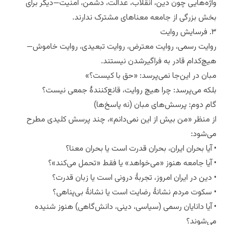
واژه‌هایی چون دین، انقلاب، عدالت، دشمن، امنیت—دیگر برای
بخش بزرگی از جامعه معناهای مشترک ندارند.
۳. فرسایش روایت
روایت رسمی، روایت معترض، روایت تبعیدی، روایت خاموش—
هیچ‌کدام قادر به فراگیرشدن نیستند.
مبان در این‌جا نمی‌پرسد: «حق با کیست؟»
بلکه می‌پرسد: چرا هیچ روایت، قانع‌کنندهٔ جمعی نیست؟
گام دوم: پرسش‌های مبان (نه پاسخ‌ها)
از منظر «من بیش از این نمی‌دانم»، چند پرسش کلیدی مطرح
می‌شود:
• آیا بحران ایران، بحران قدرت است یا بحران معنا؟
• آیا جامعه هنوز «می‌خواهد» یا فقط «تحمل می‌کند»؟
• دین در ایران امروز، تجربهٔ درونی است یا زبان قدرت؟
• سکوت مردم نشانهٔ رضایت است یا نشانهٔ بی‌پناهی؟
• آیا دانایان رسمی (سیاسی، دینی، دانش‌گاهی) هنوز شنیده