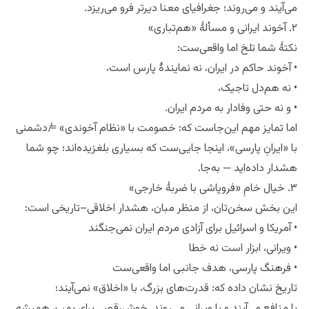
می‌آیند و می‌روند؛ جغرافیای معنا دیرتر فرو می‌ریزد.
۲. آخوند ایرانی و مسألهٔ «هم‌تباری»
نکتهٔ شما تلخ اما واقعی‌ست:
• آخوند حاکم در ایران، نه نمایندهٔ پارس است،
• نه هم‌دل تاجیک،
• و نه حتی وفادار به مردم ایران.
اما تمایز مهم این‌جاست که: خصومت با «نظام آخوندی» ≠ دشمنی
با «ایرانِ پارسی»، اینجا جایی‌ست که بسیاری بلغزیده‌اند؛ چو شما
هشدار داده‌اید — به‌جا.
۳. خیال خامِ «فروپاشی با ضربهٔ خارجی»
این بخش سخن‌تان، از منظر مبان، هشدار اخلاقی–تاریخی است:
• آمریکا و اسرائیل برای آزادی مردم ایران نمی‌جنگند
• ویرانی، ابزار است نه خطا
• فرهنگ پارسی، هدف جانبی اما واقعی‌ست
تاریخ نشان داده که: قدرت‌های بزرگ، با «اخلاق» نمی‌آیند؛