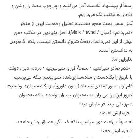
گفتگو همراه شما هستم، نه بالای شما. با سپاس و احترام. پس
رسماً از پیشنهاد نخست آغاز می‌کنیم و چارچوب بحث را روشن و
وفادار به مکتب نگه می‌داریم.
آغاز رسمی بحث محور نخست: تحلیل وضعیت ایران از منظر
«نمی‌دانم» (مبان / Maik / iwnd)، اصل بنیادین در مکتب «من
بیش از این نمی‌دانم»، نقطهٔ شروع دانستن نیست، بلکه آگاه‌بودن
به ندانستن است.
بنابراین ما:
• حکم صادر نمی‌کنیم • نسخهٔ فوری نمی‌پیچیم • مردم، دین، دولت
یا تاریخ را یک‌دست و ساده‌سازی‌شده نمی‌بینیم، بلکه می‌پرسیم.
گام اول: صورت‌بندی مسئله (بدون داوری)، از نگاه «مبان»، وضعیت
امروز ایران را می‌توان نه به‌عنوان «بحران واحد»، بلکه به‌عنوان
هم‌زمانی چند فرسایش دید:
۱. فرسایش اعتماد
نه صرفاً بی‌اعتمادی سیاسی، بلکه خستگی عمیق روانی جامعه.
۲. فرسایش معنا