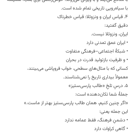
با منافع می‌آیند و با ویرانی می‌روند. خوش‌رقصی برای بمب، همیشه
با سیاه‌رویی تاریخی تمام شده است.
۴. قیاس ایران و ونزوئلا: قیاس خطرناک
دقیق گفتید:
ایران، ونزوئلا نیست.
• ایران عمق تمدنی دارد
• شبکهٔ اجتماعی–فرهنگی متفاوت
• و ظرفیت بازتولید قدرت در بحران
کسانی که با مثال‌های سطحی، خواب فروپاشی می‌بینند،
معمولاً بیداری تاریخ را نمی‌شناسند.
۵. درسِ تلخِ «طالب پارسی‌ستیز»
جملهٔ شما تکان‌دهنده است:
«اگر چنین کنیم، همان طالب پارسی‌ستیز بهتر از ماست.»
این جمله یعنی:
• دشمنِ فرهنگ، فقط عمامه ندارد
• گاهی کراوات دارد