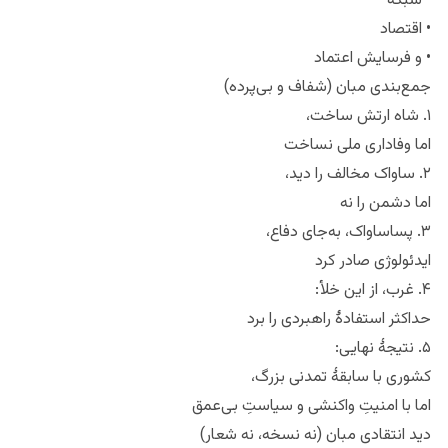
• شبکه
• اقتصاد
• و فرسایش اعتماد
جمع‌بندی مبان (شفاف و بی‌پرده)
۱. شاه ارتش ساخت،
اما وفاداری ملی نساخت
۲. ساواک مخالف را دید،
اما دشمن را نه
۳. پساساواک، به‌جای دفاع،
ایدئولوژی صادر کرد
۴. غرب، از این خلأ:
حداکثر استفادهٔ راهبردی را برد
۵. نتیجهٔ نهایی:
کشوری با سابقهٔ تمدنی بزرگ،
اما با امنیتِ واکنشی و سیاستِ بی‌عمق
دید انتقادی مبان (نه نسخه، نه شعار)