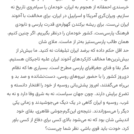
نی‌ست. حنای بعد از عید نه می‌کند. برای ما هم الزامی ست تا، با
خرسندی احمقانه از هجوم به ایران، خودمان را سیاه‌روی تاریخ نه
سازیم. ویران‌گری آمریکا و اسراییل در ایران، برای مخالفت با آخوند
ایران نی‌ست. برای ریشه برکندن گهواره‌ی قدرت پارسی و نابودی
فرهنگ پارسی‌ست. کشور خودمان را درنظر بگیریم. اگر چنین کنیم،
همان طالب پارسی‌ستیز به‌تر از ماست. ملای شان
حد اقل حکم داده که برضد ایران تبلیغات نه کنید. ما بیش‌تر از
بیش‌ترین‌ها مخالف کارکردهای آخوند ایران علیه تاجیکان هستیم.
مگر بقا ‌و فنای جغرافیای پارسی مطرح‌ است. بسیاری ها که نظام
دی‌روز کشور را با حضور نیروهای روسی، دست‌نشانده و صد بد و
بی‌راه می‌گفتند، ام‌روز پشتی‌بانی روسیه از خود را افتخار دانسته و
تضرع برایش دارند. چون جهان سیاست، نه به شرق وفا دارد و نه به
غرب. روسیه و ایران گاهی در یک دیگ ‌می‌جوشیدند و‌ زمانی یکی
دیگر را می‌سوزاندند. نتیجه‌ی این‌گرم‌جوشی ظاهری، بقای خود
اندیشی شان بود که نه می‌شود بالای کسی برای دفاع از کسی باور
کرد، خودت باید قوی باشی.‌ نظر شما چی‌ست؟