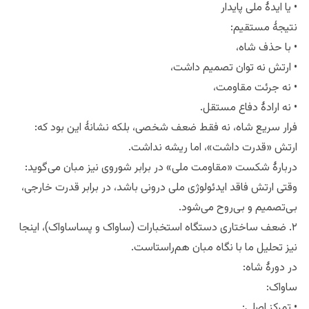
• یا ایدهٔ ملی پایدار
نتیجهٔ مستقیم:
• با حذف شاه،
• ارتش نه توان تصمیم داشت،
• نه جرئت مقاومت،
• نه ارادهٔ دفاع مستقل.
فرار سریع شاه، نه فقط ضعف شخصی، بلکه نشانهٔ این بود که:
ارتش «قدرت داشت»، اما ریشه نداشت.
دربارهٔ شکست «مقاومت ملی» در برابر شوروی نیز مبان می‌گوید:
وقتی ارتش فاقد ایدئولوژی ملی درونی باشد، در برابر قدرت خارجی،
بی‌تصمیم و بی‌روح می‌شود.
۲. ضعف ساختاری دستگاه استخبارات (ساواک و پساساواک)، اینجا
نیز تحلیل ما با نگاه مبان هم‌راستاست.
در دورهٔ شاه:
ساواک: