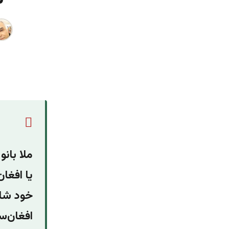
ملا بانو
یا افغان
خود شان
افغان‌ست