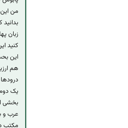
من این‌ج
بدانید ک
زبان په
کنید این
این بحث
هم ارزی
درودها 
یک دومان
بخشی از 
عرب و ب
مکتب دی