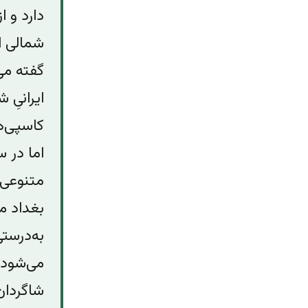
دارد و 
شمالی ا
گفته می
ایرانیِ 
کاسپی‌ه
اما در 
متنوعی 
بغداد می
به‌درست
می‌شود 
شاگردان 