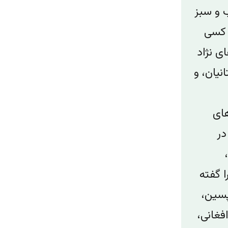
ب و سبز
ه کسی
ی نژاد
نیان، و
های
در
ا گفته
پسین،
فغانی،