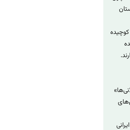
ستان
 کوچیده
ده
ند.
ی‌ها»
‌های
یرانی