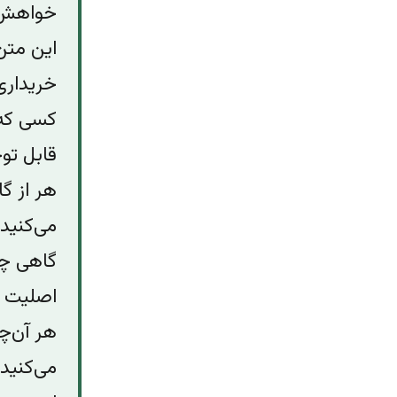
خواهش
این متن
خریداری
کسی که 
قابل توج
هر از گا
می‌کنید 
گاهی چن
اصلیت ه
هر آن‌چ
می‌کنید،