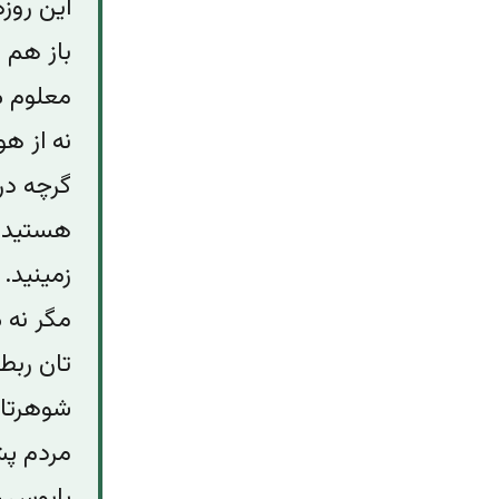
این روز
باز هم ف
معلوم می
نه از ه
گرچه در
هستید و 
زمینید.
مگر نه 
تان ربط
شوهرتان
مردم پشت
پابوس خو