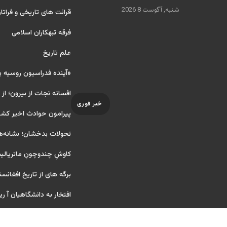
شنبه, آگوست 8 2026
قرائت های تاریخی و فراتا
فرقه تبهکاران اسلامی
علم تاریخ
«آینده فدراسیون روسیه 
افسانه نجات از بیرون؛ از
خبر فوری
پیرامون حوادث اخیر کشو
تحولات بدخشان؛ نشانه‌ه
کاوشِ چندو‌چونِ ماتریال
برگه های از تاریخ افغانست
افتخار به دانشگاهیان آ ریایی