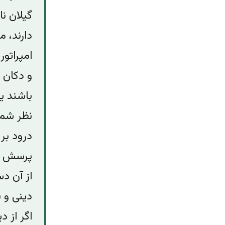
گیلان ن
دارند، م
امپراتور
و دکان 
باشند یا
نظر شم
درود بر
پرسش بس
از آن د
دینی و ف
اگر از د