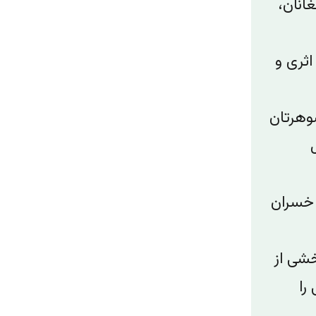
انان،
اثری و
وهرتان
 خسران
خشی از
را