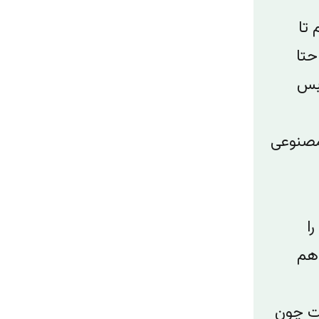
 تا
حتا
 بس
مصنوعی
ا
 هم
ست چون