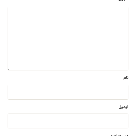
شده‌اند
*
د
ی
د
گ
ا
ه
*
نام
ایمیل
وب‌ سایت