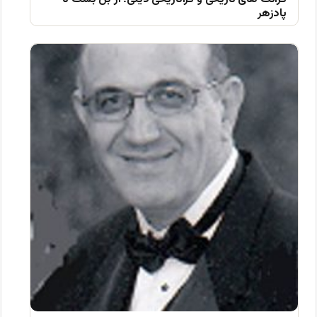
پادزهر