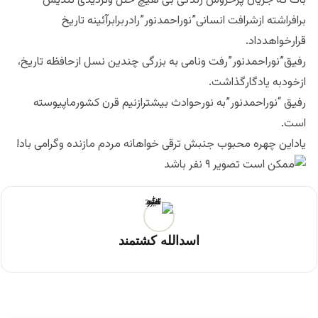
باک که جریان پرخروش زندگی بی هیچ خلل وتردیدی تندیس
برافراشته ازشرافت انسانی”نوراحمدنور”رادربرابرآئینه تاریخ
قرارخواهدداد.
رفیق”نوراحمدنور”رفت ونامی به بزرگی چندین نسل ازحافظه تاریخ،
ازخودبه یادگارگذاشت.
رفیق “نوراحمدنور”به نورحوادث بیشترازنیم قرن کشورماپیوسته
است.
یاداین چهره محبوب جنبش ترقی خواهانه مردم مازنده وگرامی باد!
اسدالله کشتمند