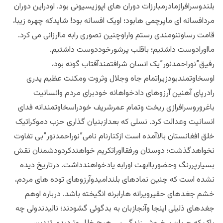
بلندوسرافرازمادرمبارزات دوران های اپوزیسیونی بود. اودراین دوران
مردافسانه ای ماپرچمی هابود؛ اویک افسانه بود! شایدکه چهره زیبا،
قامت رساوتنومندی رستم واراوچنین تصوری رابه ماارزانی می کرد.
مااورادوست داشتیم؛ باقلب پرشورخوددوست داشتیم.
رفیق”نوراحمدنور”یک انسان شرافتمندآفتاب گونه بود،
اوسخاوتمندبودزیراتمام جاه وجلال وثروت ومکنت عظیم پدری
رادرپای آهنین آرزوهای دادخواهانه خودبرای مردم وانسانیت
باغروروسرافرازی ریخت وتمام عمرشریف خودراسخاوتمندانه فدای
انسانیت وعدالت کرد. نسلی که بعدازبنیان گذاری حزب دموکراتیک
خلق افغانستان بالاآمده است ازکنارنام نامی”نوراحمدنور”بی تفاوت
نخواهدگذشت؛ دوستان ورفقااوراتکریم خواهندکردودشمنان نقش
بسیارپررنگ وحضورباابهت اورابه یادخواهندداشت. درتاریخ دیده
نشده است که چنین نمادهای بلندامیدوآرزوهای توده های مردم،
خشم جغدهای حقیرویرانه هارابرنه انگیخته باشد. درباره اوهم
جغدهای ذلیلی اینجا وآنجازبان به بدگوئی گشودند؛ نالیدندولی چه