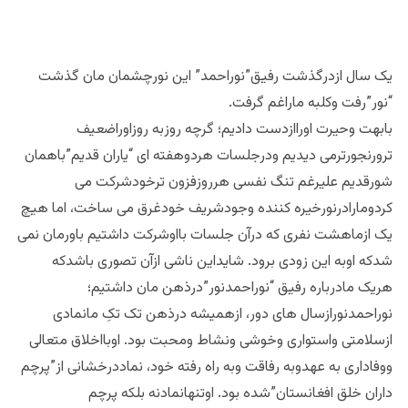
یک سال ازدرگذشت رفیق”نوراحمد” این نورچشمان مان گذشت
“نور”رفت وکلبه ماراغم گرفت.
بابهت وحیرت اوراازدست دادیم؛ گرچه روزبه روزاوراضعیف
ترورنجورترمی دیدیم ودرجلسات هردوهفته ای “یاران قدیم”باهمان
شورقدیم علیرغم تنگ نفسی هرروزفزون ترخودشرکت می
کردومارادرنورخیره کننده وجودشریف خودغرق می ساخت، اما هیچ
یک ازماهشت نفری که درآن جلسات بااوشرکت داشتیم باورمان نمی
شدکه اوبه این زودی برود. شایداین ناشی ازآن تصوری باشدکه
هریک مادرباره رفیق “نوراحمدنور”درذهن مان داشتیم؛
نوراحمدنورازسال های دور، ازهمیشه درذهن تک تکِ مانمادی
ازسلامتی واستواری وخوشی ونشاط ومحبت بود. اوبااخلاق متعالی
ووفاداری به عهدوبه رفاقت وبه راه رفته خود، نماددرخشانی از”پرچم
داران خلق افغانستان”شده بود. اوتنهانمادنه بلکه پرچم