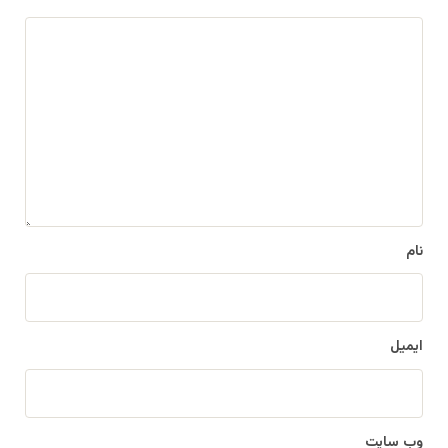
د
ی
د
گ
ا
ه
*
نام
ایمیل
وب‌ سایت