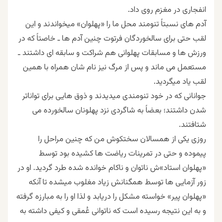
انفجاری در مغزم روی داد.
آدم های نسبتاً تنومند محل ما را «پهلوان» میخواندند و این
لقب حتی برای سالخوردگان فرتوت چنین آدم ها ـ خاصتاً که در
ورزش ها و مسابقات پهلوانی هم شراکت و سابقه ای داشتند ـ
مستعمل می ماند و پس از مرگ نیز نام شان همراه با همین
لقب یاد میگردید.
جوانانی که در خود تنومندی میدیدند و ذوق هایی برای تواناتر
شدن داشتند؛ بعضاً به شاگردی نزد پهلونان سالخورده می
شتافتند.
روزی یکی از همسالان سختکوش من که چنین مراحل را
پیموده و حتی در تمرینات ریاضت ها کشیده بود توسط
«پهلوان استاد»ش ناتوان و ناکام خوانده شده طرد گردید. او در
زور آزمایی ها توسط همگنانش زیاد مغلوب میشده تا آنکه
«پهلوان پیر» خواسته مشکل را دریابد و لذا او را به مبارزه گرفته
و به این نتیجه رسیده است که ناتوانی عُمقی و کیفی داشته به