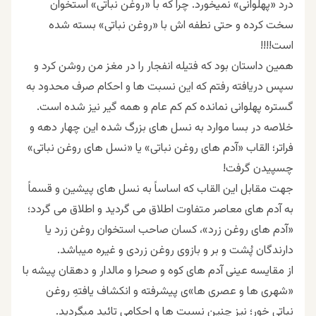
درد «پهلوانی» نمیخورد. چرا که با «روغن نباتی» استخوان
سخت کرده و حتی نطفه اش با «روغن نباتی» بسته شده
است!!!!
همین داستان بود که فتیله انفجار را در مغز من روشن کرد و
سپس دریافته رفتم که این نسبت ها و احکام صرف محدود به
گستره پهلوانی نمانده کم کم عام و همه گیر نیز شده است.
خلاصه در بسا موارد به نسل های بزرگ شده این چهار دهه و
فراتر؛ القاب «آدم های روغن نباتی» یا «نسل های روغن نباتی»
چسپیدن گرفت!
جهت مقابل این القاب که اساساً به نسل های پیشین و قسماً
به آدم های معاصر متفاوت اطلاق می گردید و اطلاق می گردد؛
«آدم های روغن زرد»، کسان صاحب استخوان روغن زرد یا
دارندگان پُشت و بر و بازوی روغن زردی و غیره میباشد.
از مقایسه عینی آدم های کوه و صحرا و مالدار و دهقان پیشه با
«شهری ها و عصری ها»ی پیشرفته و انکشاف یافتهِ روغن
نباتی خور؛ نیز چنین نسبت ها و احکامی تائید میگردید.