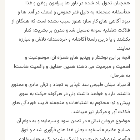
همچنان تحول یاد شده در باور ها پیرامون روغن و غذا؛
متأسفانه منجمله به دلیل فقر عمومی و ضعف در آمد ها و
نبود آگاهی های کار ساز؛ هنوز سبب نشده است که همگان از
فلاکت «تغذیه سوء» تحمیل شدهِ مدرن بر بشریت؛ کنار
بکشند و یا درین راستا آگاهانه و خردمندانه تلاش و مبارزه
نمایند.
آنچه بر این نوشتار و ویدیو های همراه آن؛ موضوعیت و
اهمیت و مبرمیت می دهد؛ همین حقایق و واقعیت هاست!
به هرحال؛
آدمیزاد میلان طبیعی سد ناپذیر به تجدد و ترقی مادی و معنوی
داشته، دارد و خواهد داشت ولی در هرگونه حرکت به سوی
پیش و نو؛ محکوم به اشتباهات و منجمله فریب خوردگی های
فلاکت آور و مرگبار نیز میباشد.
موضوع «روغن نباتی» در تمدن سود و سرمایه؛ و به دوام آن
صنایع عظیم «فسفود» یعنی غذا های فرآوری شده و فوق
فرآوری شدهِ ضد طبیعت و ژنتیک بشری؛ یک سوء استفاده