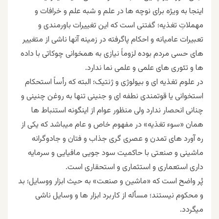
اینجا به ویژه برای نوچه ها در علم و شبه علم و خرافات و
مهملاتِ تغذیه؛ گفتنی است که این تغییرات باورمندی و
تعبیرات عامیانه و احکام پاگرفته در زمینه آنها ناشی از متغییر
های حسی مردم بوده لزوماً نیازی به همخوانی چوکاتی با داده
ها و تئوری های علمی و علمی نما ندارد.
در علوم تغذیه ای و بیولوژی و ژنتیک؛ البته که رأساً استحکام
استخوانی یا قوتمندی نطفه ای و جنینی تنها به روغن چنینی و
چنانی انحصار ندارد ولی منظور عوام از اینگونه استنباط ها
همان «سوء تغذیه» در مفهوم خاص و عام میباشد که یکی از
ره آورد های تمدن و عصری گری جذاب و فتان و جادوگرانه
ماشینی و صنعتی با حاکمیت سود جویی مافیایی و سرمایه
داری استعماری و استثماری و استحقاری است.
پُر واضح است که «ماشین و صنعت» به حیث ابزار ووسایل؛ بد
و محکوم نیستند؛ مسأله از کاربرد ابزار ها و وسایل ناشی
میگردد.