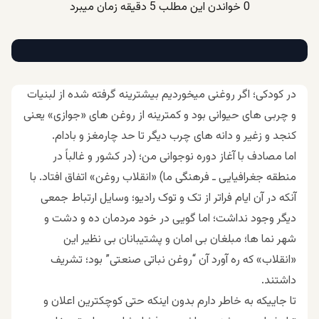
0
خواندن این مطلب 5 دقیقه زمان میبرد
در کودکی؛ اگر روغنی میخوردیم بیشترینه گرفته شده از لبنیات
و چربی های حیوانی بود و کمترینه از روغن های «جوازی» یعنی
کنجد و زغیر و دانه های چرب دیگر تا حد چارمغز و بادام.
اما مصادف با آغاز دوره نوجوانی من؛ (در کشور و غالباً در
منطقه جغرافیایی ـ فرهنگی ما) «انقلاب روغن» اتفاق افتاد. با
آنکه در آن ایام فراتر از تک و توک رادیو؛ وسایل ارتباط جمعی
دیگر وجود نداشت؛ اما گویی در خود مردمان ده و دشت و
شهر نما ها؛ مبلغان بی امان و پشتیبانان بی نظیر این
«انقلاب» که ره آورد آن “روغن نباتی صنعتی” بود؛ تشریف
داشتند.
تا جاییکه به خاطر دارم بدون اینکه حتی کوچکترین اعلان و