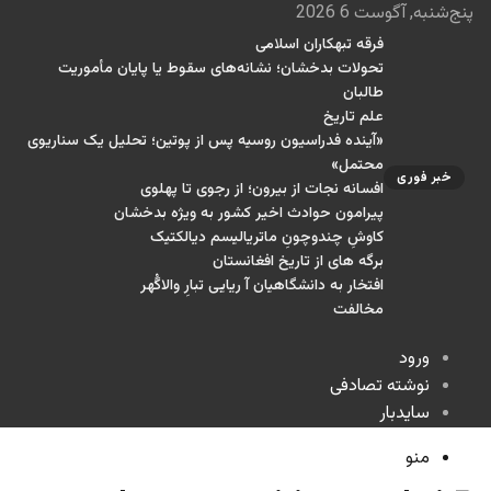
پنج‌شنبه, آگوست 6 2026
فرقه تبهکاران اسلامی
تحولات بدخشان؛ نشانه‌های سقوط یا پایان مأموریت
طالبان
علم تاریخ
«آینده فدراسیون روسیه پس از پوتین؛ تحلیل یک سناریوی
محتمل»
خبر فوری
افسانه نجات از بیرون؛ از رجوی تا پهلوی
پیرامون حوادث اخیر کشور به ویژه بدخشان
کاوشِ چندو‌چونِ ماتریالیسم دیالکتیک
برگه های از تاریخ افغانستان
افتخار به دانشگاهیان آ ریایی تبارِ والاگُهر
مخالفت
ورود
نوشته تصادفی
سایدبار
منو