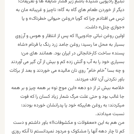
تبلیغ رادیویی شنیده باشم زیر فشار شایعه ها و تعریفات؛
دیگر از خوردن طعام های گاه به گاه؛ ناچیز و غریبانه مان به
ترس می افتادم چرا که گویا «روغن حیوانی خطرناک» و یا
«جوازی چتل» داشت.
اولین روغن نباتی جادویی!! که پس از انتظار و هوس و آرزوی
بسیار به محل ما رسید؛ روغن جامد زرد رنگ با فرنام «شاه
پسند» ساخت کارخانجاتی در ایران بود. همانند های من؛
بسیاری خود را به آب و آتش زده کم و بیش از آن گیر می آوردند
و چه بسا “خام خام” روی نان مالیده می خوردند و بعد از برکات
باور نکردنی آن؛ لاف میزدند.
خلاصه بیش تر از دو دهه «این موج نو» بر همه چیز و بر همه
جا غالب بود و حتی علت مرگ شمار زیاد کسان را که فوت
میکردند؛ به روغن هاییکه خود یا پدرانشان خورده بودند؛
نسبت میدادند.
من هم به این «معقولات و مکشوفات!!» باور داشتم و دست
کم تا چار دهه آنها را مشکوک و مردود نمیدانستم تا آنکه روزی