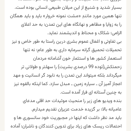
بسیار شدید و شنیع از این میلان طبیعی انسانی بوده است.
تنها همین مورد مانندِ «مشت نمونه خروار» باید و باید همگان
را به زوایا و مظاهر و نهانگاه های این تمدن؛ به حد اعلای
الزامی؛ شکاک و محتاط و اندیشمند نماید.
بی تفاوتی و اغفال عموم بشری درین راستا به طور خاص و نیز
تحمیلات تحمیق گرانه سرمایه داری به طور عام؛ نه تنها
استعمار کشور ها و استثمار خون آشامانه مردمان
زحمتکش(توده 99 درصدی بشریت) را سهلتر و طولانی تر
میگرداند بلکه میتواند این تمدن را به نابود گر انسانیت و مهد
اعجاز آمیز آن ـ سیاره زمین ـ مبدل سازد. کما اینکه بالقوه نیز
به چنین آستانه ای فراز آمده است.
بنده ویدیو های زیر را منحیث موئیدات حد اقلی مدعای
عامیانه بالا؛ بر گزیده خدمت عزیزان تقدیم میدارم.
باید مد نظر داشت که اینها در مجبوریت خود سانسوری ها و
احتمالات ریسک های زیاد برای تدوین کنندگان و ناشران؛ آماده