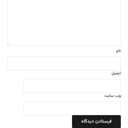
د
گ
ا
ه
*
نام
ایمیل
وب‌ سایت