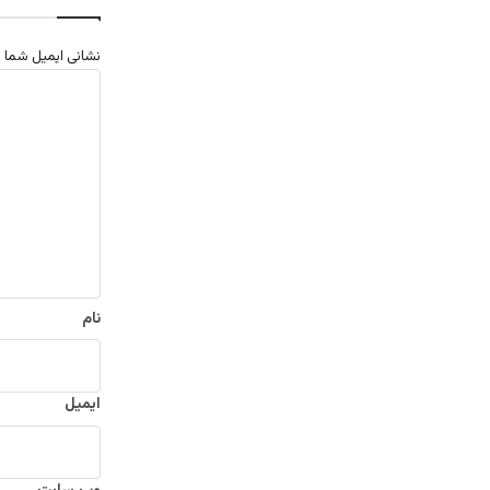
نشانی ایمیل شما 
د
ی
د
گ
ا
ه
*
نام
ایمیل