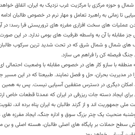
ال و حوزه مرکزی با مرکزیت غرب نزدیک به ایران، اتفاق خواهد 
یی تا زمانی به راهبرد تعامل و مهار نرم در خصوص طالبان ادامه
دن عملیات های سخت افزاری مفرزه های تروریستی فرا رسد؛ در آ
 جز مقابله با آن به واسطه ظرفیت های بومی ندارد. در این صور
ک های شمال و شمال شرق که در تحت شدید ترین سرکوب طالبان، ق
 جنگ فیصله کن را فراهم می سازد.
منطقه با سازو کار های در خصوص مقابله با وضعیت احتمالی ا
را در مدیریت بحران، حل و فصل نمایند. طبیعتا که در این مسیر ج
 امکان دیگری در دسترس متفقین آسیایی نیست. پس به همین
برای ایجاد دسته جات ریزرفی در ایران که عمدتا قطعات خاص ار
 ملی جمهوریت اند و از گزند طالبان به ایران پناه برده اند، تقوی
شنبه منحیث یک چتر بزرگ سوق و اداره جنگ، ایجاد مفرزه های ع
ش سطح حملات بر پایگاه های اصلی طالبان، هسته اصلی و بن مای
قین آسیایی خواهد بود.