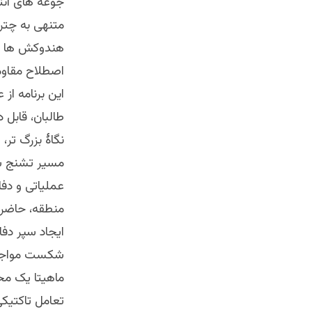
جوغه های انت
متنهی به چترا
هندوکش ها به
اصطلاح مقاوم
این برنامه از
طالبان، قابل
نگاۀ بزرگ تر،
مسیر تشنج سو
عملیاتی و دفا
منطقه، حاضر ب
ایجاد سپر دفا
شکست مواجه خ
ماهیتا یک مح
تعامل تاکتیکی