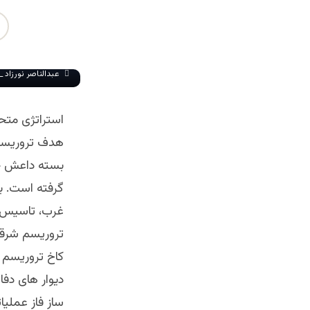
عبدالناصر نورزاد 
استراتژی متح
هدف تروریسم 
بسته داعش خ
گرفته است. ب
غرب، تاسیس ش
تروریسم شرقی 
کاخ تروریسم 
دیوار های دف
ساز فاز عملیا