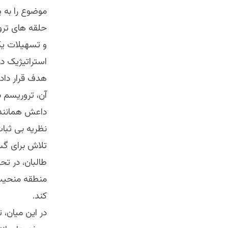
موضوع را به 
حلقه های ترو
و تسهیلات یک 
استراتیژیک در
هدف قرار دادن
آن، تروریسم 
داعش همانند
نظریه بی ثبا
تلاش برای گ
طالبان، در تح
منطقه منحیث 
کند.
در این میان، 