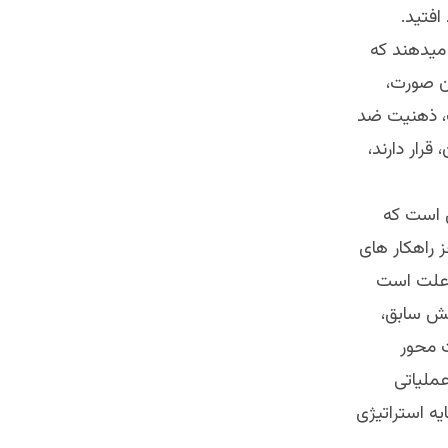
افتید.
 میدهند که
ن صورت،
ت، ذهنیت ضد
رار دارند،
ی است که
ز راهکار های
 علت است
تش سابق،
ت محور
ملیاتی
ه استراتیژی