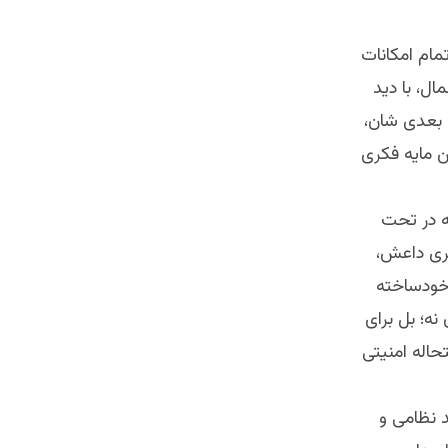
مام امکانات
ال، با دید
ۀ بعدی شان،
ن مایه فکری
 در تحت
کری داعش،
خودساخته
ه؛ بل برای
اله امنیتی
د نظامی و