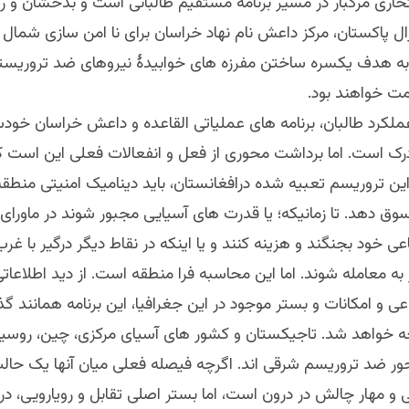
حاری مرگبار در مسیر برنامه مستقیم طالبانی است و بدخشان و را
ل پاکستان، مرکز داعش نام نهاد خراسان برای نا امن سازی شمال 
 هدف یکسره ساختن مفرزه های خوابیدۀ نیروهای ضد تروریستی 
ت خواهند بود.
 عملکرد طالبان، برنامه های عملیاتی القاعده و داعش خراسان خود
 درک است. اما برداشت محوری از فعل و انفعالات فعلی این است ک
 این تروریسم تعبیه شده درافغانستان، باید دینامیک امنیتی منطقه 
ق دهد. تا زمانیکه؛ یا قدرت های آسیایی مجبور شوند در ماورا
عی خود بجنگند و هزینه کنند و یا اینکه در نقاط دیگر درگیر با غرب
ه معامله شوند. اما این محاسبه فرا منطقه است. از دید اطلاعاتی
عی و امکانات و بستر موجود در این جغرافیا، این برنامه همانند گذ
واهد شد. تاجیکستان و کشور های آسیای مرکزی، چین، روسیه و
ور ضد تروریسم شرقی اند. اگرچه فیصله فعلی میان آنها یک حال
 و مهار چالش در درون است، اما بستر اصلی تقابل و رویارویی، د