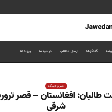
یشه
گفتگوها
ارسال مطالب
در باره ما
پیوندها
خبر و دیدگاه
 طالبان: افغانستان – قصر ترور
شرقی