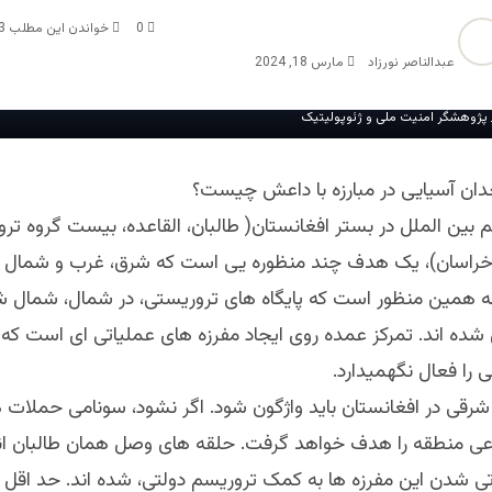
0
خواندن این مطلب 3 دقیقه زمان میبرد
عبدالناصر نورزاد
مارس 18, 2024
_ پژوهشگر امنیت ملی و ژئوپولیتیک
دان آسیایی در مبارزه با داعش چیست؟
بین الملل در بستر افغانستان( طالبان، القاعده، بیست گروه تر
راسان)، یک هدف چند منظوره یی است که شرق، غرب و شمال را
ه همین منظور است که پایگاه های تروریستی، در شمال، شمال 
ده اند. تمرکز عمده روی ایجاد مفرزه های عملیاتی ای است که
را فعال نگهمیدارد.
شرقی در افغانستان باید واژگون شود. اگر نشود، سونامی حملات 
اعی منطقه را هدف خواهد گرفت. حلقه های وصل همان طالبان ان
تی شدن این مفرزه ها به کمک تروریسم دولتی، شده اند. حد اقل ق