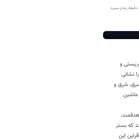
وریستی و
 نشانی
شرق، شرق و
 ماشین
هدفمند،
د که بستر
راین این