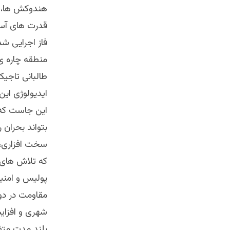
هندوکش ها، شم
قدرت های آسیا
فاز اجرایی ش
منطقه چاره ی
طالبانی تاجی
ایدیولوژی این
این جاست که 
بتواند بحران 
سخت افزاری،
که تلاش های 
پولیس و امنیت
مقاومت در دو
شهری و افزای
بلند مدت متف