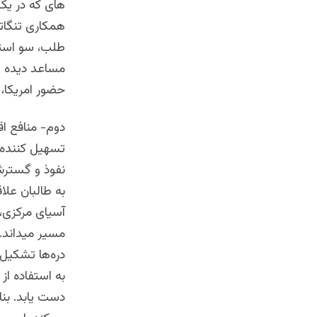
های که در یک 
همکاری تنگات
طلب، سو استف
مساعد دیده و 
حضور امریکا،
دوم- منافع اق
تسهیل کننده 
نفوذ و گسترش
به طالبان علا
آسیای مرکزی، 
مسیر میداند. 
دره‌ها تشکیل
به استفاده از
دست یابد. بنا