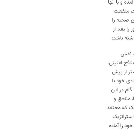
ه و با آنها
د، منفعت
ن صحنه را
را بعد از
شته باشد؛
ی، نقش
افع امنیتی،
تر از پیش
دی خود با
گام در این
، مناطق و
یک که معتقد
استراتژیک
ود را آماده