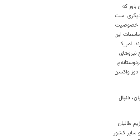
باور که
دیگری است
اشت خصوصیت
حاسبات این
د، امریکا
 نیروهای
دوستانه‌ی
یون دوز واکسن
ن، دنبال
یم طالبان
 سایر کشور