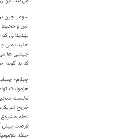
می‌کند. این ر
سوم- چین برا
امن و محیط عا
تهدیداتی که 
امنیت ملی و م
چینایی ها می 
که به گونه اح
چهارم- چینایی
هژمونیک توام 
نخست منحیث ن
خروج امریکا 
نظام مشروع ا
فرصت پیش آم
حلقه هژمونیک