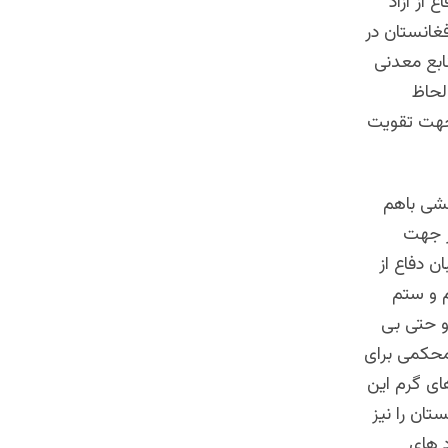
 از آزاد
غانستان در
یون دالری روی منابع معدنی
لحاظ
جهت تقویت
حشی باهم
ر جهت
 دفاع از
 و ستم
و حتی بی
محکمی برای
ای گرم این
تان را نیز
د های