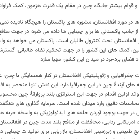
و قوام بیشتر جایگاه چین در مقام یک قدرت هژمون، کمک فراوانی
 در مورد افغانستان، مشوره های پاکستان را هیچگاه نادیده نمی گ
از جانب پاکستانی ها برای چینایی ها داده می شود، در جهت منا
 افغانستان تحت کنترول طالبان است. پاکستان می خواهد به وا
ن، کمک های این کشور را در جهت تحکیم نظام طالبانی، گسترش
فضای برد-برد در میدان این کشور، مهیا سازد.
جغرافیایی و ژئوپلیتیکی افغانستان در کنار همسایگی با چین، 
 های آیندۀ چین در این جغرافیا دارد. این نقش تنها منحصر به ا
تواند اولین اقدام در جهت این استراتژی بلند پروازانۀ چین محسو
ا محاسبات دقیق وارد میدان شده است. سرمایه گذاری های هنگفت
 در جهت بوجود آوردن حلقه های ایدئولوژیکی به واسطه حربه ها
امریکایی زدایی، محافظت از منافع بلند مدت چین در افغانستان 
بع طبیعی و زیرزمینی افغانستان، بازاریابی برای تولیدات چینایی در 