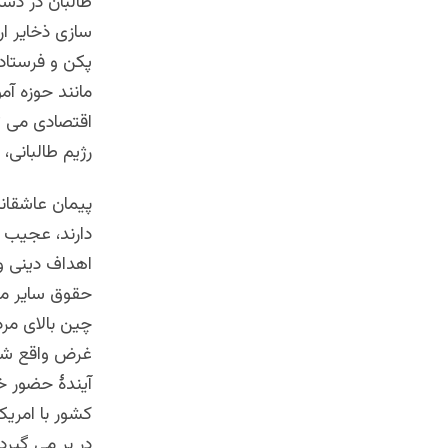
طالبان در دستو
سازی ذخایر ا
مانند حوزه آ
اقتصادی می ت
رژیم طالبانی، 
پیمان عاشقان
دارند، عجیب 
اهداف دینی و
حقوق سایر مس
چین بالای مرد
غرض واقع شده
آیندۀ حضور خ
کشور با امریک
در بر می گیرد