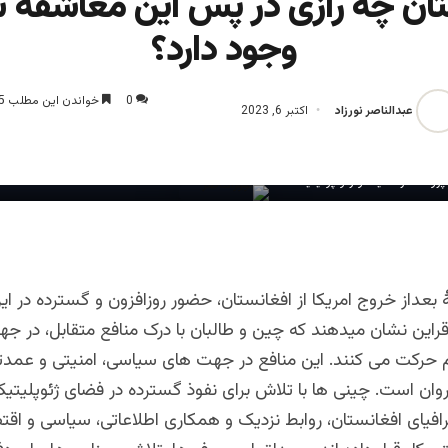
تان چه رازی در پس این معاشقه 
وجود دارد؟
0
خواندن این مطلب 5 دقیقه زمان میبرد
عبدالناصر نورزاد
اکتبر 6, 2023
 پژوهشگر امنیت و ژئو پولیتیک
بعداز خروج امریکا از افغانستان، حضور روزافزون و گسترده در ا
راین نشان میدهند که چین و طالبان با درک منافع متقابل، در جه
حرکت می کنند. این منافع در جهت های سیاسی، امنیتی و عمدتا
وان است. چینی ها با تلاش برای نفوذ گسترده در فضای ژئوپلیتی
ای افغانستان، روابط نزدیک و همکاری اطلاعاتی، سیاسی و اقتصا