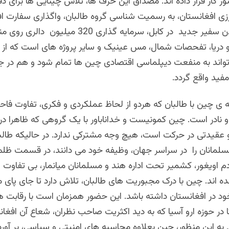
ر کار قرار داده اند. مصداق این حرف ها، تلاش چینایی ها برای دفاع
رزی افغانستان، به رسمیت شناسی گروه طالبان، واگذاری سفارت اف
پکن و فرستادن سفیر جدید در کابل، سرمایه گذاری 320 میل
مو دریا، تفحصات شمال، مس عینیک و سایر پروژه های است که از 
واند به منفعت دیپلماسی اقتصادی چین ها تمام شود و هم در 
مفید واقع گردد.
ه ی چین با طالبان که هردو از لحاظ عملکردی و فکری، تفاوت فا
و نادر است. چین کمونیست و خداناباور با یک گروهی که ظاهرا د
 عقیدتی در حرکت است، هیچ وجه مشترکی ندارد. در حالیکه طالبان
لمانان را در سراسر جهان، وظیفه خود می دانند، در قسمت ظلم
م اویغور، کشمیر تحت اداره هند و مسلمانان میانمار، بی تفاوت 
 اند. چین با درک مجبوریت های طالبان، تلاش دارد تا جای پای 
ود در افغانستان داشته باشد. این حضور همزمان است با رقابت ه
ا در حوزه ارو آسیا که به دید اکثریت صاحب نظران، شعاع آن افغانس
. به این منظور، چین بعلاوه محاسبه های امنیتی و سیاسی، بر آور