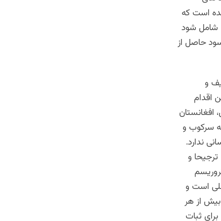
شده است که
ه شامل شود
سود حاصل از
یف و
ن اقدام
 افغانستان
به سرکوب و
نی ندارد.
 ترجیحا و
تروریسم
للی است و
بیش از هر
برای ثبات