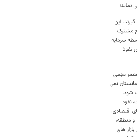
 نماید؛
یرند. این
فع مشترک
سطه سرمایه
 نفوذ
عنصر مهمی
فغانستان نمی
ب شود.
، نفوذ
ی اقتصادی،
و منطقه،
بازار های