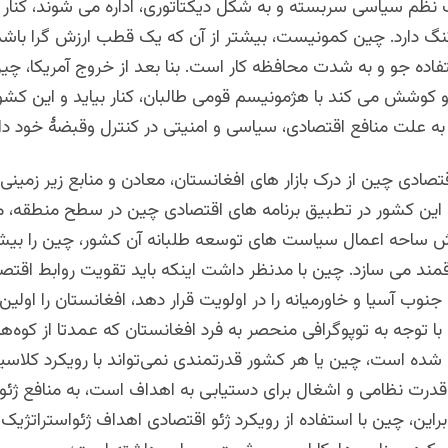
نظم سیاسی سربسته و به شکل دیکتاتوری، اداره می شوند، کنار آمد
نگ دارد. چین کمونیست، بیشتر از آن که یک قطب ارزش گرا باش
اده جو و به شدت محافظه کار است. بنا بعد از خروج آمریکا، چی
کوشش می کند با هژمونیسم قومی طالبان، کنار بیاید و این کشور 
 به علت منافع اقتصادی، سیاسی و امنیتی در کنترل وقبضۀ خود دا
تصادی چین از درک بازار های افغانستان، معادن و منابع زیر زمین
این کشور در تطبیق برنامه های اقتصادی چین در سطح منطقه، من
 ساحه اعمال سیاست های توسعه طلبانه آن کشور، چین را بیش
قمند می سازد. چین با مدنظر داشت اینکه باید تقویت روابط اقتصا
جنوب آسیا و خاورمیانه را در اولویت قرار دهد، افغانستان را اولین 
با توجه به توپوگرافی منحصر به فرد افغانستان که عمدتا از کوه‌ها
 شده است، چین یا هر کشور قدرتمندی نمی‌تواند با رویکرد کلاس
 قدرت نظامی و اشغال برای دستیابی به اهداف است، به منافع ژئو
براین، چین با استفاده از رویکرد ژئو اقتصادی اهداف ژئواستراتژیک خ