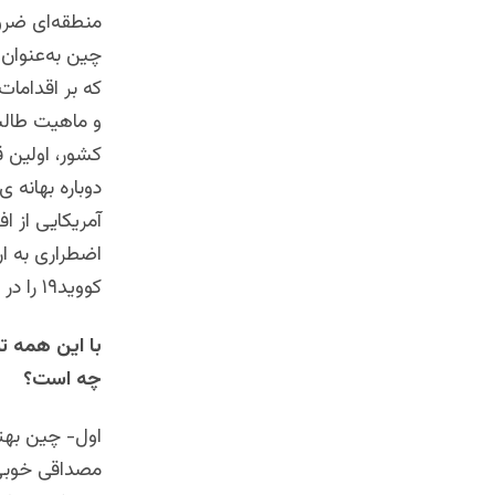
منطقه‌ای ضرور
چین به‌عنوا
که بر اقداما
و ماهیت طالب
کشور، اولین ق
دوباره بهانه
آمریکایی از 
کووید۱۹ را در طول همه‌گیری کرونا اهدا کرد.
با این همه ت
چه است؟
اول- چین بهتر
مصداقی خوبی 