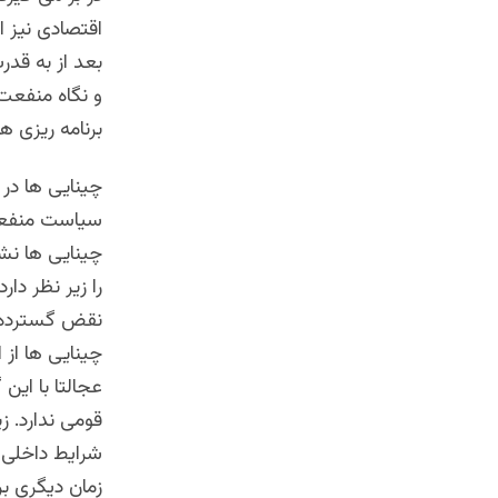
اقتصادی نیز ا
بعد از به قدر
و نگاه منفعت
برنامه ریزی ه
چینایی ها در
سیاست منفعلان
چینایی ها ن
را زیر نظر دا
نقض گسترده ح
چینایی ها از 
عجالتا با این
قومی ندارد. ز
شرایط داخلی 
زمان دیگری بر