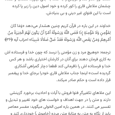
چشمان ملاعلی قاری را کور کرده و خود اصول دین را زیر پا کرده
است با این فتوای غیر دینی و بی بنیادش.
خداوند در این باره در قرآن کریم چنین هشدار می‌دهد «وَمَا كَانَ
لِمُؤْمِنٍ وَلَا مُؤْمِنَةٍ إِذَا قَضَى اللَّهُ وَرَسُولُهُ أَمْرًا أَنْ يَكُونَ لَهُمُ الْخِيَرَةُ مِنْ
أَمْرِهِمْ وَمَنْ يَعْصِ اللَّهَ وَرَسُولَهُ فَقَدْ ضَلَّ ضَلَالًا مُبِينًا» احزاب آیه
﴿
۳۶
﴾
ترجمه: «وهيچ مرد و زن مؤمنى را نرسد كه چون خدا و فرستاده‏ اش
به كارى فرمان دهند براى آنان در كارشان اختيارى باشد و هر كس
خدا و فرستاده‏ اش را نافرمانى كند قطعا دچار گمراهى آشكارى
گرديده است» اینجا جناب ملاعلی قاری خودرا برجای خدا و پیغمبر
قرار داده است و حکم صادر میکند.
این ملاهای تکفیرگرِ فتوا فروش با آیات و احادیث برخورد گزینشی
دارند و متن را در جهت اهداف و خواست های خود تغییر و تبدیل و
تفسیر می کنند. در همین باره
امین الخولی میگوید: مفسر معاصر
بايد از نگاه به متن به مثابة متن مرده (خاموش) خودداري كند و