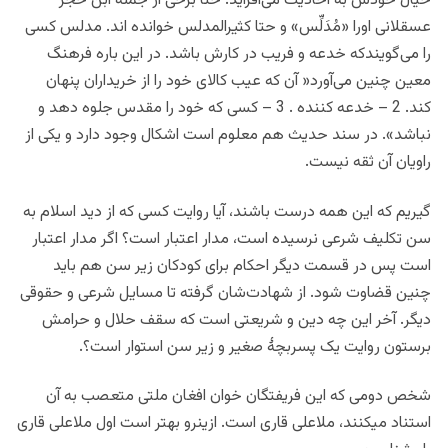
خیال خودش به احادیث می‌افزاید. حتا برخی از جمله ابن حجر
عسقلانی اورا «مُدَلِّس» و حتا کثیرالمدلس خوانده اند. مدلس کسی
را می‌گویندکه خدعه و فریب در کارش باشد. در این باره فرهنگ
معین چنین می‌آورد«
آن که عیب کالای خود را از خریداران پنهان
کند. 2 – خدعه کننده . 3 – کسی که خود را مقدس جلوه دهد و
نباشد». در سند حدیث هم معلوم است اشکال وجود دارد و یکی از
راویان آن ثقه نیست.
گیریم که این همه درست باشند، آیا روایت کسی که از دید اسلام به
سن تکلیف شرعی نرسیده است، مدار اعتبار است؟ اگر مدار اعتبار
است پس در قسمت دیگر احکام برای کودکان زیر سن هم باید
چنین قضاوت شود. از شهادت‌شان گرفته تا مسایل شرعی و حقوقی
دیگر. آخر این چه دین و شریعتی است که سقف حلال و حرامش
برستون روایت یک پسربچۀ صغیر و زیر سن استوار است؟.
شخص دومی که این فریفتگان خوان افغان ملتی متعصب به آن
استناد میکنند، ملاعلی قاری است. ازینرو بهتر است اول ملاعلی قاری