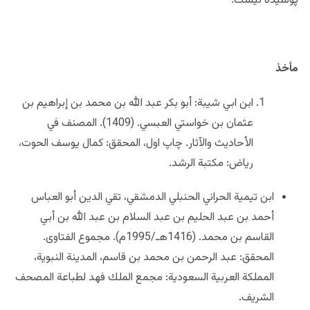
پوشیده نیست.
مأخذ
ابن ابي شيبة: أبو بكر عبد الله بن محمد بن إبراهيم بن
عثمان بن خواستي العبسي. (1409). المصنف في
الأحاديث والآثار. چاپ اول، المحقق: كمال يوسف الحوت،
رياض: مكتبة الرشد.
ابن تيمية الحراني الحنبلي الدمشقي، تقي الدين أبو العباس
أحمد بن عبد الحليم بن عبد السلام بن عبد الله بن أبي
القاسم بن محمد. (1416هـ/1995م). مجموع الفتاوى.
المحقق: عبد الرحمن بن محمد بن قاسم، المدينة النبوية،
المملكة العربية السعودية: مجمع الملك فهد لطباعة المصحف
الشريف.