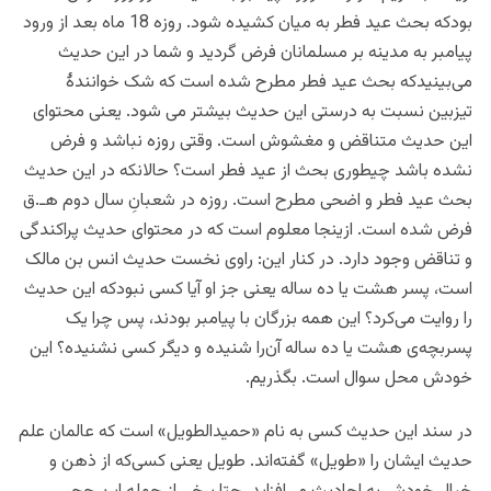
بودکه بحث عید فطر به میان کشیده شود. روزه 18 ماه بعد از ورود
پیامبر به مدینه بر مسلمانان فرض گردید و شما در این حدیث
می‌بینیدکه بحث عید فطر مطرح شده است که شک خوانندۀ
تیزبین نسبت به درستی این حدیث بیشتر می شود. یعنی محتوای
این حدیث متناقض و مغشوش است. وقتی روزه نباشد و فرض
نشده باشد چیطوری بحث از عید فطر است؟ حالانکه در این حدیث
بحث عید فطر و اضحی مطرح است. روزه در شعبانِ سال دوم هـ.ق
فرض شده است. ازینجا معلوم است که در محتوای حدیث پراکندگی
و تناقض وجود دارد. در کنار این: راوی نخست حدیث انس بن مالک
است، پسر هشت یا ده ساله یعنی جز او آیا کسی نبودکه این حدیث
را روایت می‌کرد؟ این همه بزرگان با پیامبر بودند، پس چرا یک
پسربچه‌ی هشت یا ده ساله آن‌را شنیده و دیگر کسی نشنیده؟ این
خودش محل سوال است. بگذریم.
در سند این حدیث کسی به نام «حمیدالطویل» است که عالمان علم
حدیث ایشان را «طویل» گفته‌اند. طویل یعنی کسی‌که از ذهن و