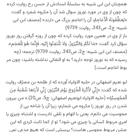
همچنان ابن ابی شیبه به سلسلۀ اسنادش از حسن رح روایت کرده
که چون از وی در مورد نوروز سوال شد آن را مکروه شمرد و گفت:
«يُعَظِّمُونَهُ الْأَعَاجِمُ؛ آن را اعاجم بزرگ می دارند» (مصنف ابن ابی
شیبه: ج2، ص343، روایت: 9739)
باز از وی در همین مورد روایت کرده که چون از روزه گرفتن روز نوروز
سؤال کرد گفت: «مَا لَكُمْ وَالنَّيْرُوزُ، وَلَا تَلْتَفِتُوا إِلَيْهِ، فَإِنَّمَا هُوَ لِلْعَجَمِ».
(مصنف ابن ابی شیبه: ج2، ص343، روایت: 9739) ترجمه: (چه
رسیده که به نوروز توجه دارید؟ به او التفاتی نداشته باشید؛ چون مر
بوط اعاجم است.)
ابو نعیم اصفهانی در حلیه الاولیاء آورده که از طلحه بن مصرّف روایت
شده که گفت: «إِنِّي لَأَكْرَهُ الْخُرُوجَ يَوْمَ النَّيْرُوزِ، إِنِّي لَأَرَاهَا شُعْبَةً مِنَ
الْمَجُوسِيَّةِ» (حلیه الاولیاء ابونعیم اصفهانی: ج5، ص20).» من بیرون
شدن در روز نوروز را مکروه می شمارم؛ زیرا آن را شاخه یی از
مجوسیت می دانم». یعنی با اتهام و تلقی نادرست و اشتباه چیزی یا
امری مربوط کسانی یا چیزی می شود؟ تو از کجا ثابت کردی که این
جشن مربوط مجوسی هاست؟ پرسشی است که هیچ مدعی نمی