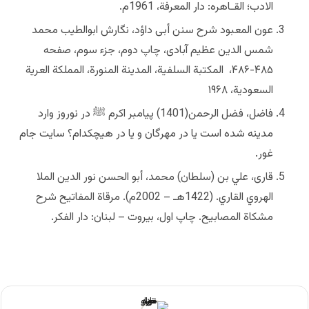
الادب؛ القـاهره: دار المعرفة، 1961م.
عون المعبود شرح سنن أبی داؤد، نگارش ابوالطیب محمد
شمس الدین عظیم آبادی، چاپ دوم، جزء سوم، صفحه
۴۸۵-۴۸۶،
المکتبة السلفیة، المدینة المنورة، المملکة العریة
السعودیة، ۱۹۶۸
فاضل، فضل الرحمن(1401)
پیامبر اکرم ﷺ در نوروز وارد
مدینه شده است یا در مهرگان و یا در هیچکدام؟ سایت جام
غور.
قاری، علي بن (سلطان) محمد، أبو الحسن نور الدين الملا
الهروي القاري. (1422هـ – 2002م). مرقاة المفاتيح شرح
مشكاة المصابيح. چاپ اول، بيروت – لبنان: دار الفكر.