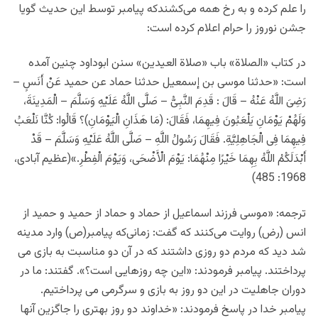
را علم کرده و به رخ همه می‌کشندکه پیامبر توسط این حدیث گویا
جشن نوروز را حرام اعلام کرده است:
در کتاب «الصلاة» باب «صلاة العیدین» سنن ابوداود چنین آمده
است: «حدثنا موسى بن إسمعیل حدثنا حماد عن حمید عَنْ أَنَسٍ –
رَضِیَ اللَّهُ عَنْهُ – قَالَ : قَدِمَ النَّبِیُّ – صَلَّى اللَّهُ عَلَیْهِ وَسَلَّمَ – الْمَدِینَةَ،
وَلَهُمْ یَوْمَانِ یَلْعَبُونَ فِیهِمَا، فَقَالَ: (مَا هَذَانِ الْیَوْمَانِ)؟ قَالُوا: کُنَّا نَلْعَبُ
فِیهِمَا فِی الْجَاهِلِیَّةِ. فَقَالَ رَسُولُ اللَّهِ – صَلَّى اللَّهُ عَلَیْهِ وَسَلَّمَ – قَدْ
أَبْدَلَکُمُ اللَّهُ بِهِمَا خَیْرًا مِنْهُمَا: یَوْمَ الْأَضْحَى، وَیَوْمَ الْفِطْرِ.»(عظیم آبادی،
1968: 485)
ترجمه: «موسى فرزند اسماعیل از حماد و حماد از حمید و حمید از
انس
(رض)
روایت مى‌کنند که گفت: زمانى‌که پیامبر
(ص)
وارد مدینه
شد دید که مردم دو روزى داشتند که در آن دو مناسبت به بازى مى
پرداختند. پیامبر فرمودند: «این چه روزهایى است؟». گفتند: ما در
دوران جاهلیت در این دو روز به بازى و سرگرمى مى پرداختیم.
پیامبر خدا در پاسخ فرمودند: «خداوند دو روز بهترى را جاگزین آنها