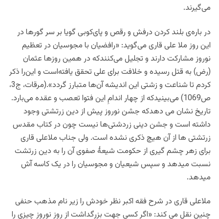
می‌گیرند.
در باره‌ی بلند کردن درفش و رقص و پای‌کوبی گویا بر سر گورها در
این روز ملا علی قاری می‌گوید: «رافضیان با مجوسیان در تعظیم
نوروز مشارکت دارند و تجلیل می‌کنندکه در همین روزها عثمان
(رض)
به قتل رسیده و خلافت برای علی تحقق یافته‌است و این‌را ذکر
کردم تا شناعت و زشتی این اندیشه آن‌ها متبارز گردد».(مرقات، ج3،
ص1069) می‌بینیدکه از چهار اندامِ این فتوا تعصب و عقده می‌بارد.
تاریخ نشان می دهدکه جشن نوروز پیش از دین زرتشتی وجود
داشته است و جشن دینی زردشتی‌ها نیست چون در کتاب مقدس
زرتشتی ها از آن هیچ ذکری نشده است. ولی جناب ملاعلی قاری
برای زهر چشم گیری از حکومت شیعۀ صفوی آن را به دین زرتشت
نسبت میدهد و سپس شیعیان و مجوسیان را در یک کاسه آش
میدهد.
ملاعلی قاری در شرح فقه اکبر نظر خودش را زیر نام مذهب حنفی
چنین نقل می کند: «اگر کسی جهت بزرگداشت از روز نوروز چیزی را