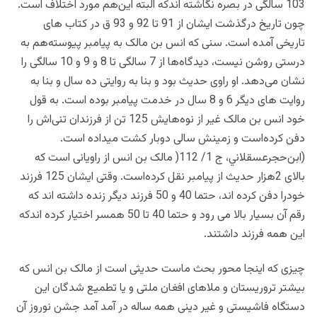
103 سالگی در بصره نگاشته اندکه البته این‌هم مورد اختلاف است.
چون تاریخ درگذشت ایشان از 91 تا 92 و 93 ق در کتاب های
تاریخی آمده است. سنی که انس بن مالک به پیامبر پیوسته‌هم به
درستی روشن نیست، دیدگاه‌ها از 7 سالگی تا 8 و 9 و 10 سالگی را
نشان می‌دهد. او راوی حدیث بود و بنا به روایتی ده سال و بنا به
روایت های دیگر 6 و 8 سال در خدمت پیامبر بوده است. به قول
خود انس بن مالک غیر از نوه‌هایش 125 تن از فرزندان تنی‌اش را
دفن کرده‌است و زمینش سالی دوبار کشت میداده است.
(ابن‌حجرعسقلاني، ج 1/ 112( مالک بن انس از راویانی است که
بالای 2هزار حدیث از پیامبر نقل کرده‌است. وقتی ایشان 125 فرزند
خودرا دفن کرده اند، حتما 40 و 50 فرزند دیگر زنده داشته اند که
رقم آن بسیار بالا می رود و حتما 40 تا 50 همسر اختیار کرده اندکه
این همه فرزند داشتند.
چیزی که اینجا محور بحث ماست حدیثی است از مالک بن انس که
بیشتر تروریستان و ملاهای افغان ملتی و یا تطمیع شدگان این
دستگاه فاشیستی و غیر دینی همه ساله در آمد آمد جشن نوروز آن