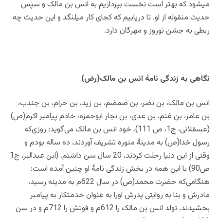
میشود که بهتر است نخست بپردازیم به انس بن مالک و سپس
حدیث منقوله از او. تا دریابیم که کجای کار میلنگد و این حدیث چه
ربطی به جشن نوروز و مهرگان دارد.
نگاهی به زندگی نامۀ انس بن مالک
(رض)
انس بن مالک، بن نضر، بن ضمضم، بن زید، بن حرام، بن جندب،
بن عامر، بن غنم، بن عدی، بن نجار ابوحمزه، خادم پیامبر اکرم(ص)
(عسقلانی، ج1، ص 111). خود انس بن مالک می‌گوید: روزی‌که
رسول خدا
(ص)
به مدینۀ منوره تشریف آوردند، ده ساله بودم و
وقتی از این دنیا رحلت کردند، 20 سال سن داشتم. (ابن عبدالبر، ج1
ص90) با این همه در بخش زندگی نامۀ او چنین آمده است:
هنگامی‌که حضرت محمد
(ص)
در سال 622م به مدینه رسید،
مادرش و بنا به روایتی پدرش اورا به عنوان خدمتکار به پیامبر
بخشیدند. تولد انس بن مالک را 612م و فوتش را 712م و در سن