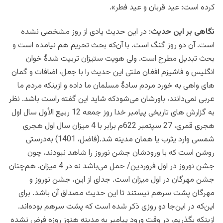
کرده است: عید قربان و عید فطر».
نگاهی بر این حدیث
: در این حدیث یادی از روز مشخصی نشده
است. آن دو روز گنگ است. با آن‌که بحث تحریم هم نیامده است و
بحث تبدیل مطرح است. ولی هویت ستیزان تربیت شدۀ خوان
انگلیس و فاشیزم افغان ملتی این حدیث را با جعل، اضافات و گمان
های واهی به خورد مردم سادۀ مسلمان ما داده و ازینکه مردم ما
عربی نمی‌دانند، باورشان می‌شودکه شاید این گفته راست باشد. نظر
به گزارش های تاریخی پیامبر خدا روز جمعه 12 ربیع الأول سال اول
هجری قمری، 27 سپتمبر 622م برابر با 4 میزان سال اول هجری
شمسی وارد یثرب یا همان مدینه شد.(فاضل، 1401) به‌درستی
روشن است که با ورودشان جشن نوروز را شاهد نبودند، چون
جشن نوروز در اول فروردین/ حمل می‌باشد نه در 4 میزان. هم‌چنان
جشن مهرگان در اول میزان است. جدای از این، جشن نوروز و
مهرگان پشت سرهم نیستند تا این حدیث مصداق آن باشد. برای
این‌که در این‌جا دو روزی ذکر شده است که پشت سرهم بوده‌اند.
ازینکه بگذریم، در وقت ورود پیامبر به مدینه هنوز روزه فرض نشده