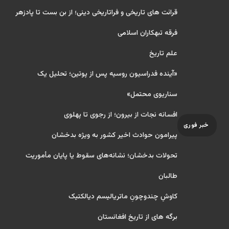
قرائت های تاریخی و فراتاریخی دینی؛ از بن بست تا پادزهر
فرقه تبهکاران اسلامی
علم تاریخ
«آینده فدراسیون روسیه پس از پوتین؛ تحلیل یک
سناریوی محتمل»
افسانه نجات از بیرون؛ از رجوی تا پهلوی
خبر فوری
پیرامون حوادث اخیر کشور به ویژه بدخشان
تحولات بدخشان؛ نشانه‌های سقوط یا پایان مأموریت
طالبان
کاوشِ چندو‌چونِ ماتریالیسم دیالکتیک
برگه های از تاریخ افغانستان