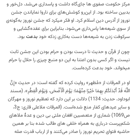
مرکز حکومت صفوی ها جای‌گاه داشت و پاسداری می‌شد، دل‌خور و
بدبین ساخته بود. از این‌رو کوشش‌های برای ناروا نمایاندن جشن
نوروز از آدرس دین اسلام کرد. او فکر میکرد که جشن نوروز به‌گونه‌ی
از سوی شیعه‌ها پاس‌داری می‌شود، بنابراین برای عقده‌گشایی و
سرکوفت زدن به شیعه‌ها دست به‌کاری زدکه خود
بدعت
بود.
چون از قرآن و حدیث نا درست بودن و حرام بودن این جشن ثابت
نیست و اگر کسی بدون اعتنا به این دو منبع چیزی را حلال یا حرام
میخواند، خود بدعت کرده‌است.
او در المرقات از «مُظهر» روایت کرده که گفته است: در حدیث
«إِنَّ
اللَّهَ قَدْ أَبْدَلَكُمْ بِهِمَا خَيْرًا مِنْهُمَا: يَوْمَ الْأَضْحَى، وَيَوْمَ الْفِطْرِ». (مسند
ابوداود، حدیث: 1134) دلالت بر این دارد که تعظیم نوروز و مهرگان
و سایر عیدهای کفار منع شده‌است. (المرقات ملاعلی قاری: ج3،
ص1069) شماری از متعصبین افغان ملتی بی دین و عدۀ ملاهای
شکم‌پرست درباری به همراه خلقی های طالب شده بنا بر همین
حاشیه فتوای تحریم نوروز را صادر می‌کنند و از ارباب قدرت صله