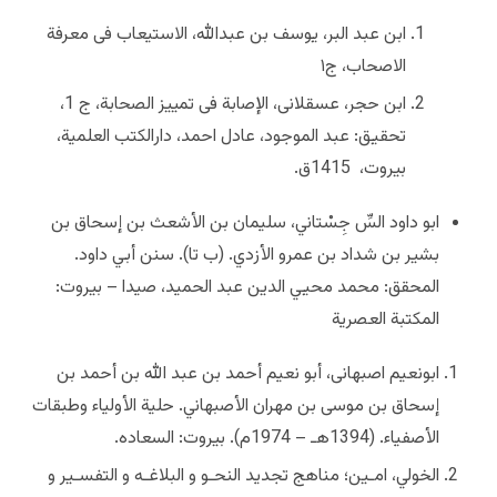
ابن عبد البر، یوسف بن عبدالله، الاستیعاب فی معرفة
الاصحاب، ج۱
ابن حجر، عسقلانى، الإصابة فى تمییز الصحابة، ج ‏1،
تحقیق: عبد الموجود، عادل احمد، دارالکتب العلمیة،
بیروت،
1415ق.
ابو داود السِّ جِسْتاني، سليمان بن الأشعث بن إسحاق بن
بشير بن شداد بن عمرو الأزدي. (ب تا). سنن أبي داود.
المحقق: محمد محيي الدين عبد الحميد، صيدا – بيروت:
المكتبة العصرية
ابونعیم اصبهانی، أبو نعيم أحمد بن عبد الله بن أحمد بن
إسحاق بن موسى بن مهران الأصبهاني. حلية الأولياء وطبقات
الأصفياء. (1394هـ – 1974م). بیروت: السعاده.
الخولي، امـين؛ مناهج تجديد النحـو و البلاغـه و التفسـير و