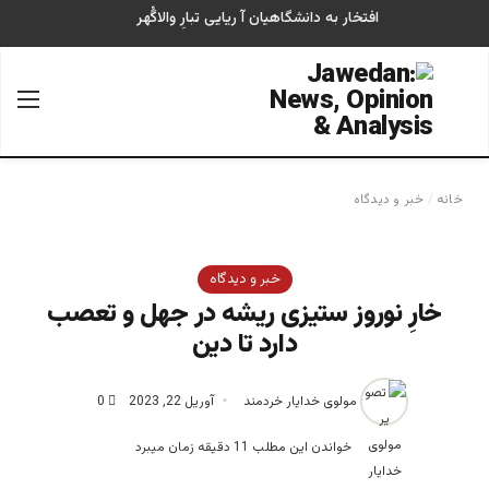
افتخار به دانشگاهیان آ ریایی تبارِ والاگُهر
جستجو برای
منو
خانه
/
خبر و دیدگاه
خبر و دیدگاه
خارِ نوروز ستیزی ریشه در جهل و تعصب
دارد تا دین
مولوی خدایار خردمند
آوریل 22, 2023
0
خواندن این مطلب 11 دقیقه زمان میبرد