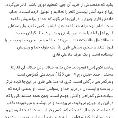
بخرد که مقصدش از خرید آن چیز، تعظیم نوروز باشد، کافر می‌گردد.
زیرا او عید آتش پرستان کافر را تعظیم و تجلیل کرده است». جناب
ملاعلی قاری چیزی را در این‌جا می‌گویدکه خدا و پیغمبرش نگفته
است. امام ابوحنیفه حتا گفته اهل قبله را تکفیر نکنید ولی ملاعلی
قاری اهل قبله را به همین راحتی و بدون در نظر گرفتن حدیث
«انماالاعمال باالنیات» تکفیر می‌کند. حالا مردم سخن خدا و پیامبر را
قبول کنند یا سخن ملاعلی قاری را؟! یک طرف خدا و رسولش
ایستاده است و یک طرف ملاعلی قاری.
پیامبر اکرم (ص) فرمودند: «کل بدعة ضلاله وکل ضلالة فی النار»(
مسند، احمد حنبل ، ج 4 ، ص 126) هربدعتی گمراهی است
وهرگمراهی درآتش است. کاری که ملا علی قاری در این‌جا کرده فراتر
از بدعت و ایستادن در برابر خدا و رسولش است. او بدعتی کرده که
سرانجامش گمراهی و آتش جهنم است. چون همه مسلمانانی را که
در این روز چیزی می‌خرند، می‌پوشند و می‌نوشند و می‌خورند؛ تکفیر
کرده است. در حالی که حکم کفرِ کسی در این است که خدا، رسول و
سنت اورا انکار کند و فرایض را به عمد به جای نیاورد. تعصب و عقده