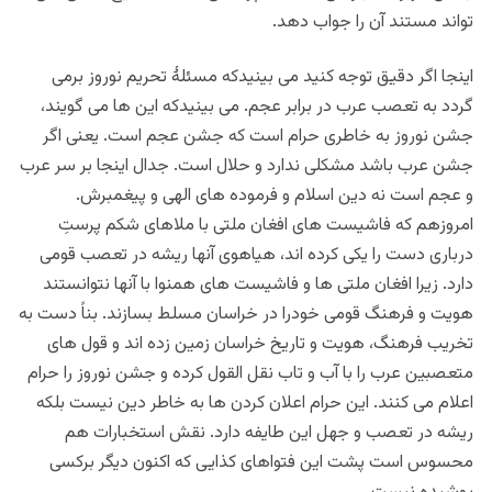
تواند مستند آن را جواب دهد.
اینجا اگر دقیق توجه کنید می بینیدکه مسئلۀ تحریم نوروز برمی
گردد به تعصب عرب در برابر عجم. می بینیدکه این ها می گویند،
جشن نوروز به خاطری حرام است که جشن عجم است. یعنی اگر
جشن عرب باشد مشکلی ندارد و حلال است. جدال اینجا بر سر عرب
و عجم است نه دین اسلام و فرموده های الهی و پیغمبرش.
امروزهم که فاشیست های افغان ملتی با ملاهای شکم پرستِ
درباری دست را یکی کرده اند، هیاهوی آنها ریشه در تعصب قومی
دارد. زیرا افغان ملتی ها و فاشیست های همنوا با آنها نتوانستند
هویت و فرهنگ قومی خودرا در خراسان مسلط بسازند. بناً دست به
تخریب فرهنگ، هویت و تاریخ خراسان زمین زده اند و قول های
متعصبین عرب را با آب و تاب نقل القول کرده و جشن نوروز را حرام
اعلام می کنند. این حرام اعلان کردن ها به خاطر دین نیست بلکه
ریشه در تعصب و جهل این طایفه دارد. نقش استخبارات هم
محسوس است پشت این فتواهای کذایی که اکنون دیگر برکسی