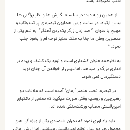
اغلب نمیتواند باشد.
از همین زاویه دید؛ در سلسله نگارش ها و نظر پراگنی ها
بدین ارتباط در سایت وزین همایون تبصره ی پر تب وتاب و
مهیج با عنوان ” صد زدن زرگر یک زدن آهنگر” به قلم یکی از
مبصرین وطن ما جنا ب ملک ستیز توجه ام را بخود جلب
نمود.
*
به نظرهمه عنوان کشداری است و نوید یک کشف و پرده بر
اندازی بزرگ را میدهد. اما…پس از خواندن آن چنان نوید
دستگیرمان نمی شود.
در تبصره، تحت عنصر “زمان” آمده است که ملاقات دو
رهبرچین و روسیه وقتی صورت میگیرد که بعضی از بانکهای
امپریالستی مصاب ورشکستگی شده اند.
باید یاد اوری نمود که بحران اقتصادی یکی از ویژه گی های
معمول هر ده سال نظام امپریالستی میباشد، اما ارزش زمانی