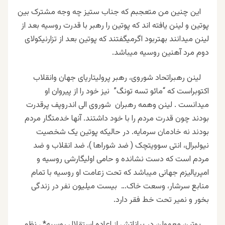
این چنین من متعجبم که جناب ستیز چه وجه مشترک بین
پوتین و لینن یافته اند که پوتین را رهبر با قدرت روسیه بعد از
لینن میدانند بهتربود اگرمیگفتند که پوتین بعد از تزارنیکولای
دوم مرد آهنین روسیه میباشد.
لینن رهبراتحاد شوروی، رهبر پرولیتاریای جهان وانقلاب
اکتوبراست که “مائو تسه تونگ” نیز خود را از پیروان او
میدانست . لینن وهمه رهبران شوروی الی اندروپف پرقدرت
بودند چون قدرت مردم را با خود داشتند. آنها خدمتگار مردم
بودند نه خادمان سرمایه. در حالیکه پوتین یک شخصیت
نیولبرال، انتی سوویتچک ( ضد شوراها )، ضد انقلاب و ضد
مردم است که دست نشانده و حامی اولیگارشی روسیه و
امپریالیزم جهانی میباشد که تحت زعامت او روسیه با تمام
منابع سرشار، وسعت خاک… بیست میلیون نفر در زندگی
بخور و نمیر تحت خط فقر دارد.
پوتین معمولن در بیاناتش از اعاده استقلال روسیه* ، نظم