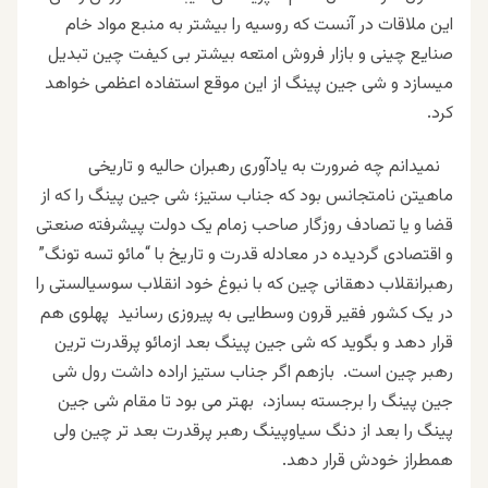
این ملاقات در آنست که روسیه را بیشتر به منبع مواد خام
صنایع چینی و بازار فروش امتعه بیشتر بی کیفت چین تبدیل
میسازد و شی جین پینگ از این موقع استفاده اعظمی خواهد
کرد.
نمیدانم چه ضرورت به یادآوری رهبران حالیه و تاریخی
ماهیتن نامتجانس بود که جناب ستیز؛ شی جین پینگ را که از
قضا و یا تصادف روزگار صاحب زمام یک دولت پیشرفته صنعتی
و اقتصادی گردیده در معادله قدرت و تاریخ با “مائو تسه تونگ”
رهبرانقلاب دهقانی چین که با نبوغ خود انقلاب سوسیالستی را
در یک کشور فقیر قرون وسطایی به پیروزی رسانید پهلوی هم
قرار دهد و بگوید که شی جین پینگ بعد ازمائو پرقدرت ترین
رهبر چین است. بازهم اگر جناب ستیز اراده داشت رول شی
جین پینگ را برجسته بسازد، بهتر می بود تا مقام شی جین
پینگ را بعد از دنگ سیاوپینگ رهبر پرقدرت بعد تر چین ولی
همطراز خودش قرار دهد.