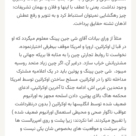
وجود نداشت. یعنی با عطف با اینها و فلان و بهمان تشریفات؛
چیز رهگشایی نمیتوان استنباط کرد و به تنویر و رفع عطش
اذهان تشنه حقایق پرداخت.
مثلاً از ورای بیانات آقای شی جین پینگ معلوم میگردد که او
در قبا ل اوکرائین، اروپا و امریکا موقف بیطرفی اختیارنموده،
نخواست تا روابط تجارتی چین را به مثابه فا بریکه جهانی با
مشتریانش خراب سازد. درغیر آن، اگر چین زیاد متحد روسیه
میبود، شی جین پینگ و پوتین باید در یک اعلامیه مشترک
مداخله ناتو را در اوکرائین، مسلح ساختن اوکرائین توسط امریکا
و متحدین غربی اش، ادامه جنگ تا آخرین اوکرائینی، ادعای
محکمه هاگ بالای پوتین، دادن اسلحه مجهز به اورانیوم
ضعیف شده توسط انگلیسها به اوکرائین ( بدون درنظرداشت
عواقب ناگوار صحی و محیطی استعمال اورانیوم ضعیف شده )
را تقبیح میکردند. اما نکردند؛ زیرا پشت و روی امپریالست ها
بنابر سرشت و موقعیت های بخصوص شان یکی نیست و