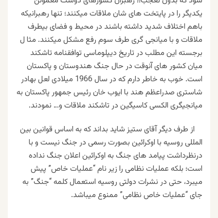
شود که بدون تعجب!! رهبران کشورهای دوست معمولن
یکدیگر را در پایتخت های شان ملاقات میکنند؛ تنها رهبرانیکه
باهم اختلاف شدید داشته باشند در محیط و فضای بیطرف
ملاقات و با میانجی گری طرف سوم رفع مشکل میکنند. مثا ل
برجسته این مطلب در تاریخ دیپلوماسی توافقنامه تاشکند
میان کشور های آنوقت در حال جنگ هندوستان و پاکستان
است. خوب به خاطر دارم که در سال 1966 میلادی لعل بهادر
شاستری صدراعظم هند با ایوب خان رئیس جمهور پاکستان به
میانجیگری الکسی کاسیگین در تاشکند ملاقات و… نمودند.
از طرف دیگر آقای ستیز شاید بداند که به اساس قوانین بین
المللی روسیه با اوکرائین بصورت رسمی در جنگ نیست و با
درنظرداشت پیامد های جنگ به اوکرائین اعلان جنگ نداده
است؛ بلکه عملیات نظامی را زیر نام “عملیات خاص” پیش
میبرد، حتی در نشرات دولتی روسیه استعمال کلمه “جنگ” به
جای “عملیات خاص نظامی” ممنوع میباشد.