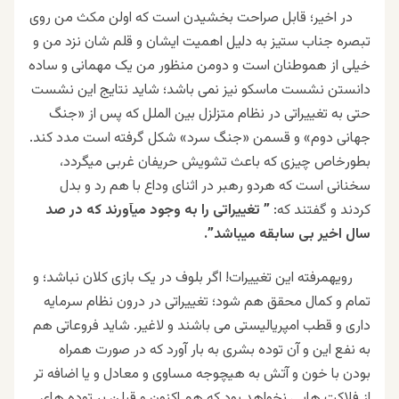
در اخیر؛ قابل صراحت بخشیدن است که اولن مکث من روی
تبصره جناب ستیز به دلیل اهمیت ایشان و قلم شان نزد من و
خیلی از هموطنان است و دومن منظور من یک مهمانی و ساده
دانستن نشست ماسکو نیز نمی باشد؛ شاید نتایج این نشست
حتی به تغییراتی در نظام متزلزل بین الملل که پس از «جنگ
جهانی دوم» و قسمن «جنگ سرد» شکل گرفته است مدد کند.
بطورخاص چیزی که باعث تشویش حریفان غربی میگردد،
سخنانی است که هردو رهبر در اثنای وداع با هم رد و بدل
کردند و گفتند که:
” تغییراتی را به وجود میآورند که در صد
سال اخیر بی سابقه میباشد”.
رویهمرفته این تغییرات! اگر بلوف در یک بازی کلان نباشد؛ و
تمام و کمال محقق هم شود؛ تغییراتی در درون نظام سرمایه
داری و قطب امپریالیستی می باشند و لاغیر. شاید فروعاتی هم
به نفع این و آن توده بشری به بار آورد که در صورت همراه
بودن با خون و آتش به هیچوجه مساوی و معادل و یا اضافه تر
از فلاکت هایی نخواهد بود که هم اکنون و قبلن بر توده های