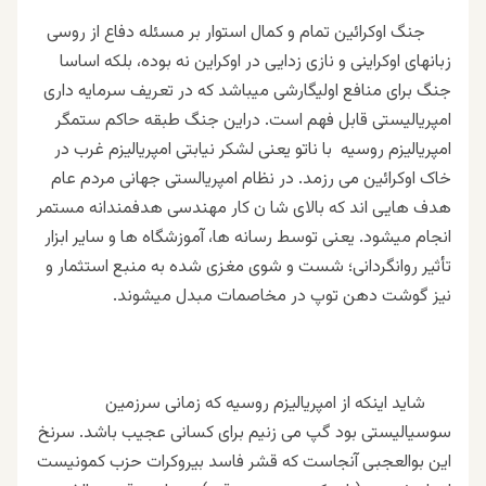
جنگ اوکرائین تمام و کمال استوار بر مسئله دفاع از روسی
زبانهای اوکراینی و نازی زدایی در اوکراین نه بوده، بلکه اساسا
جنگ برای منافع اولیگارشی میباشد که در تعریف سرمایه داری
امپریالیستی قابل فهم است. دراین جنگ طبقه حاکم ستمگر
امپریالیزم روسیه با ناتو یعنی لشکر نیابتی امپریالیزم غرب در
خاک اوکرائین می رزمد. در نظام امپریالستی جهانی مردم عام
هدف هایی اند که بالای شا ن کار مهندسی هدفمندانه مستمر
انجام میشود. یعنی توسط رسانه ها، آموزشگاه ها و سایر ابزار
تأثیر روانگردانی؛ شست و شوی مغزی شده به منبع استثمار و
نیز گوشت دهن توپ در مخاصمات مبدل میشوند.
شاید اینکه از امپریالیزم روسیه که زمانی سرزمین
سوسیالیستی بود گپ می زنیم برای کسانی عجیب باشد. سرنخ
این بوالعجبی آنجاست که قشر فاسد بیروکرات حزب کمونیست