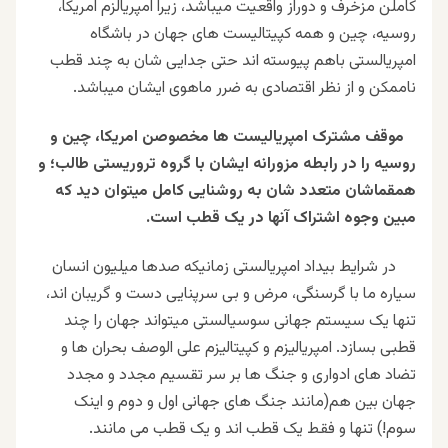
کاملن مزخرف و دوراز واقعیت میباشد، زیرا امپریالزم امریکا،
روسیه، چین و همه کپیتالیست های جهان در باشگاه
امپریالستی باهم پیوسته اند حتی جدایی شان به چند قطب
ناممکن و از نظر اقتصادی به ضرر ماهوی ایشان میباشد.
موقف مشترک امپریالیست ها مخصوصن امریکا، چین و
روسیه را در رابطه مزورانه ایشان با گروه تروریستی طالب؛ و
همقماشان متعدد شان به روشنایی کامل میتوان دید که
مبین وجوه اشتراک آنها در یک قطب است.
در شرایط بیداد امپریالستی زمانیکه صدها میلیون انسان
سیاره ما با گرسنگی، مرض و بی سرپنایی دست و گریبان اند،
تنها یک سیستم جهانی سوسیالستی میتواند جهان را چند
قطبی بسازد. امپریالیزم و کپیتالیزم علی الوصف بحران ها و
تضاد های ادواری و جنگ ها بر سر تقسیم مجدد و مجدد
جهان بین هم(مانند جنگ های جهانی اول و دوم و اینک
سوم!) تنها و فقط یک قطب اند و یک قطب می مانند.