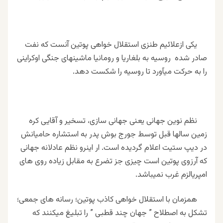
یکی ازعلائیم طنزی استقلال خواهی پوتین آنست که نفت
صادر شده روسیه به بلغاریا و رومانیا ماشینهای جنگی اوکراینی
را به حرکت میآورد تا روسیه را شکست دهد.
نظم نوین جهانی یعنی جهانی سازی، تسخیر و آقایی کره
زمین سالها قبل توسط جورج بوش پدر به استشاره حامیانش
در دیپ ستیت اعلام گردیده است. ار اینرو نظم عادلانه جهانی
که آرزوی پوتین است چیزی جز تضرع به مقابل زیاده روی های
امپریالزم غرب نمیباشد.
همزمان با استقلال خواهی کاذب پوتین؛ رسانه های جمعی؛
تشکل به اصطلاح ” جهان چند قطبی ” را تبلیغ میکنند که