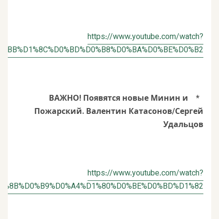
https://www.youtube.com/watch?
%D0%BB%D1%8C%D0%BD%D0%B8%D0%BA%D0%BE%D0%B2
* ВАЖНО! Появятся новые Минин и
Пожарский. Валентин Катасонов/Сергей
Удальцов
https://www.youtube.com/watch?
%D1%8B%D0%B9%D0%A4%D1%80%D0%BE%D0%BD%D1%82