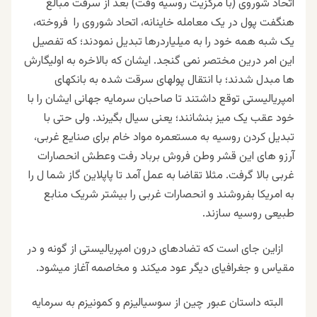
اتحاد شوروی (با مرکزیت روسیه وقت) بعد از سرقت مبالغ
هنگفت پول در یک معامله خاینانه، اتحاد شوروی را فروخته،
یک شبه همه خود را به میلیاردرها تبدیل نمودند؛ که تفصیل
این امر درین مختصر نمی گنجد. ایشان که بالاخره به اولیگارش
ها مبدل شدند؛ با انتقال پولهای سرقت شده به بانکهای
امپریالیستی توقع داشتند تا صاحبان سرمایه جهانی ایشان را با
خود عقب یک میز بنشانند؛ یعنی سیال بگیرند. ولی حتی با
تبدیل کردن روسیه به مستعمره مواد خام برای صنایع غربی،
آرزو های این قشر وطن فروش برباد رفت وعطش انحصارات
غربی بالا گرفت. مثلا تقاضا به عمل آمد تا پاپلاین گاز شما ل را
به امریکا بفروشند و انحصارات غربی را بیشتر شریک منابع
طبیعی روسیه سازند.
ازاین جای است که تضادهای درون امپریالیستی از گونه و در
مقیاس و جغرافیای دیگر عود میکند و مخاصمه آغاز میشود.
البته داستان عبور چین از سوسیالیزم و کمونیزم به سرمایه