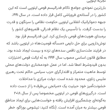
تجربه ایتوپی
بارزترین نمونه‌ی جوامع ناکام فدرالیسم قومی ایتوپی است که این
کشور را در آستانه‌ی فروپاشی کامل قرار داده است. در سال ۱۹۹۱،
جبهه دموکراتیک انقلابی ایتوپی حکومت نظامی را سرنگون و قدرت
را بدست گرفت. با تأسیس یک نظام فدرالی، قلمروهای کشور را
برمبنای هویت‌های قومی بازسازی کرد. این فدرالیسم قرار بود
نوش‌دارویی برای حل دایمی «مسأله قومیت‌ها» در ایتوپی باشد که
در فرایند ملت‌سازی ناقص سده‌های نزده و بیست ایجاد شده بود.
مطابق قانون اساسی مصوب سال ۱۹۹۴ به نُه ایالت قومی اختیارات
بدون قیدوشرط اعطا شد. اما در عمل خودمختاری دولت‌های محلی
توسط ماهیت متمرکز و اقتدارگرای حزب سیاسی حاکم تحت رهبری
ملیس زناوی، محدود شده است. دولت مرکزی با مداخلات
خشونت‌آمیز خود حیثیت یک «میانجی بی‌طرف» را از دست داده
است. درگیری‌های قومی در ایتوپی مخصوصا پس از سال ۲۰۱۸
به‌گونه‌ای چشمگیری افزایش یافته و خواست‌هایی برای ایجاد مناطق
قومی بیشتر به‌ میان آمده است. (نگاه کنید: تیشومی بوراگو، خطر