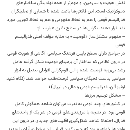
نقش هویت و سرزمین، و مهم‌تر از همه نهادینگی ساختارهای
دموکراتیک است. این فاکتورها باعث شده تا شماری از تحلیلگران
فدرالیسم قومی را هم به لحاظ مفهومی و هم به لحاظ تجربی مورد
نقد قرار دهند. نگرانی‌ها در سطح نظری عبارتند از:
– مفهوم مشکل‌ساز «قومیت» به مثابه مؤلفه اصلی فدرالیسم
قومی
در جوامع دارای سطح پایین فرهنگ سیاسی، آگاهی از هویت قومی
در درون نظامی که ساختار آن برمبنای قومیت شکل گرفته عامل
رشد بی‌رویه قومیت شده و این قوم‌گرایی افراطی تبدیل به ابزار
سیاسی بدست نخبگان سیاسی فرصت‌طلب خواهد شد. (نگاه کنید:
لوئیز آلن، فدرالیسم قومی و مالی در نیپال) ۱
– مشکل ترسیم مرزها
در کشورهای چند قومی به ندرت می‌توان شاهد همگونی کامل
قومی بود. در نتیجه با مرزبندی‌های قومی در هر یک از واحدهای
فدرال، احتمالا شاهد شکل‌گیری اقلیت‌های جدیدی در درون این
واحدها خواهیم بود که حس کنند قربانی اند و خطری آنان را تهدید