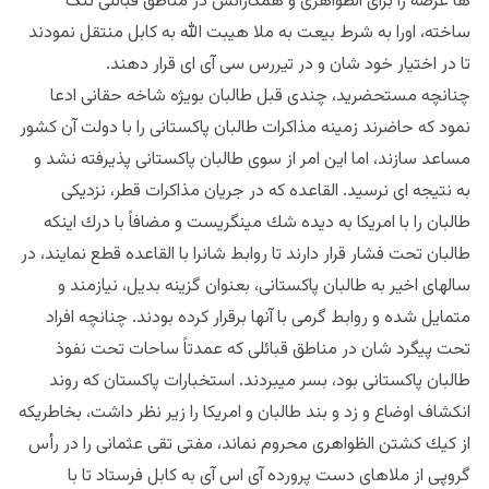
ها عرصه را براى الظواهرى و همكارانش در مناطق قبائلى تنگ
ساخته، اورا به شرط بيعت به ملا هيبت الله به كابل منتقل نمودند
تا در اختيار خود شان و در تيررس سى آى اى قرار دهند.
چنانچه مستحضريد، چندى قبل طالبان بويژه شاخه حقانى ادعا
نمود كه حاضرند زمينه مذاكرات طالبان پاكستانى را با دولت آن كشور
مساعد سازند، اما اين امر از سوى طالبان پاكستانى پذيرفته نشد و
به نتيجه اى نرسيد. القاعده كه در جريان مذاكرات قطر، نزديكى
طالبان را با امريكا به ديده شك مينگريست و مضافاً با درك اينكه
طالبان تحت فشار قرار دارند تا روابط شانرا با القاعده قطع نمايند، در
سالهاى اخير به طالبان پاكستانى، بعنوان گزينه بديل، نيازمند و
متمايل شده و روابط گرمى با آنها برقرار كرده بودند. چنانچه افراد
تحت پيگرد شان در مناطق قبائلى كه عمدتاً ساحات تحت نفوذ
طالبان پاكستانى بود، بسر ميبردند. استخبارات پاكستان كه روند
انكشاف اوضاع و زد و بند طالبان و امريكا را زير نظر داشت، بخاطريكه
از كيك كشتن الظواهرى محروم نماند، مفتى تقى عثمانى را در رأس
گروپى از ملاهاى دست پرورده آى اس آى به كابل فرستاد تا با