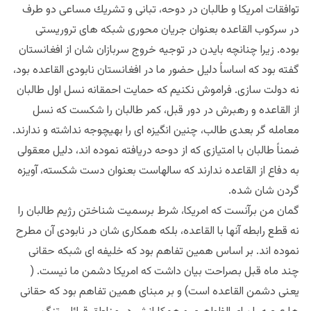
توافقات امريكا و طالبان در دوحه، تبانى و تشريك مساعى دو طرف
در سركوب القاعده بعنوان جريان محورى شبكه هاى تروريستى
بوده. زيرا چنانچه بايدن در توجيه خروج سربازان شان از افغانستان
گفته بود كه اساساً دليل حضور ما در افغانستان نابودى القاعده بود،
نه دولت سازى. فراموش نكنيم كه حمايت احمقانه نسل اول طالبان
از القاعده و رهبرش در دور قبل، كمر طالبان را شكست كه نسل
معامله گر بعدى طالب، چنين انگيزه اى را بهيچوجه نداشته و ندارند.
ضمناً طالبان با امتيازى كه از دوحه دريافته نموده اند، دليل معقولى
به دفاع از القاعده ندارند كه سالهاست بعنوان دست شكسته، آويزه
گردن شان شده.
گمان من برآنست كه امريكا، شرط برسميت شناختن رژيم طالبان را
نه قطع رابطه آنها با القاعده، بلكه همكارى شان در نابودى آن مطرح
نموده اند. بر اساس همين تفاهم بود كه خليفه اى شبكه حقانى
چند ماه قبل بصراحت بيان داشت كه امريكا دشمن ما نيست. (
يعنى دشمن القاعده است) و بر مبناى همين تفاهم بود كه حقانى