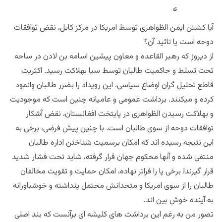
آيا كشتن ايمن الظواهرى توسط امريكا در مركز كابل، نقض توافقات
دوحه است يا تائيد آن؟
از ديروز كه رهبر القاعده و معاون پيشين اسامه بن لادن در ساحه
تحت تسلط و حاكميت طالبان توسط سيا بهلاكت رسيد. اكثريت
قاطع تحليل گران اوضاع سياسى، اين رويداد را بضرر طالبان وانمود
كرده و ميكنند. برداشت عمومى و عاميانه چنين است كه موجوديت
و بهلاكت رسيدن الظواهرى در پايتخت افغانستان، نقض آشكار
توافقات دوحه از سوى طالبان است. با چنين پيش فرضى، برخى به
اين نتيجه رسيده اند كه امكان برسميت شناختن اداره طالبان
منتفى شده و آنها محكوم جهان قرار گرفته، شايد تحت فشار شديد
قرار گيرند! برخى پا را فراتر نهاده، امكان حمايت و تقويت مخالفان
طالبان را از سوى امريكا و متحدانش محتمل پنداشته و خوشباورانه
به آينده خوش بين اند.
تصور من به رغم اين برداشت هاى كليشه اى برآنست كه بند اصلى