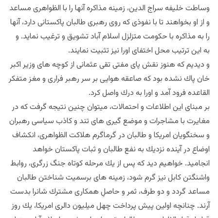
وساطت خليفه سراج الدين، زمينه مذاكره آنها را با الظواهرى مساعد
و از او بخواهند تا با نفوذى كه روى رهبرى طالبان پاكستانى دارد، آنها
را به مذاكره با حكومت متزلزل اسلام آباد تشويق و ترغيب نمايد. و
به اين ترتيب محل اختفاى اورا نيز تثبيت نمايند.
و ديديم كه هنوز نقش پاى مفتى تقى عثمانى از كوچه هاى وزير اكبر
خان پاك نشده بود كه صاعقه هوايى بر سر رهبر فرارى و مغز متفكر
القاعده فرود آمد و اورا به درك واصل كرد.
بر مبناى اين اطلاعات و احتمالات، ميتوان چنين نتيجه گرفت كه در
مغايرت با مشاجرات و موضع گيرى هاى تند و كاذب سياسى رهبران
و سخنگويان امريكا و طالبان در گرماگرم هلاكت الظواهرى، انكشاف
اوضاع در آينده نزديك به نفع طالبان و ثبات پاكستان خواهد
انجاميد. خواهيم ديد كه پس از يك مرحله كوتاه جنگ زرگرى، روابط
واشنگتن كابل نيز گرم شود، زمينه هاى برسميت شناختن طالبان
مساعد گردد و دو طرف، ثمر و حاصلِ همكارى مشترك شانرا بدست
آرند. چنانچه اولين پيش پرداخت چهل ميليون دالرى امريكا، يك روز