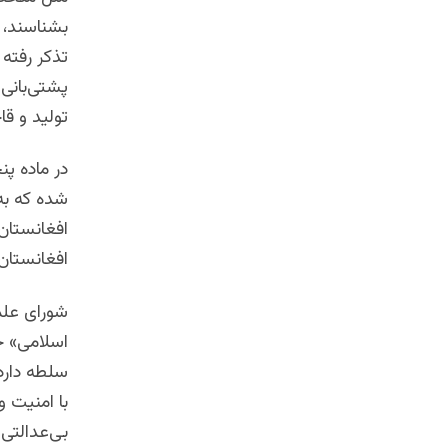
بشناسند، ب
تذکر رفته 
پشتی‌بانی 
تولید و ق
در ماده پ
شده که به 
افغانستان 
افغانستان 
شورای علم
اسلامی» خو
سلطه دارد
با امنیت و
بی‌عدالتی