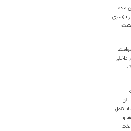
ن ماده
 بازسازی
 کشت،
خواسته
ر داخلی
ک
ستان
اد کامل
ا و
الفت