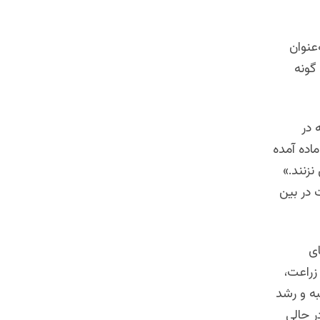
‌عنوان
گونه
 در
ماده آمده
زنند.»
 در بین
ای
زراعت،
ه و رشد
ر حالی