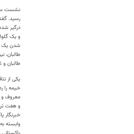
نشست سه‌ر
رسید. گفته
درگیر شده‌
و یک گلول
شدن یک بر
طالبان، نی
طالبان و غ
یکی از تنا
خیمه را رد 
معروف و نه
و هفت تن 
وابسته به 
پاکستانی م