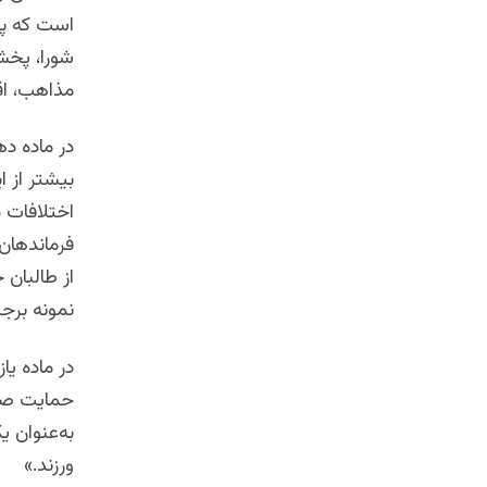
است که پی
شورا، پخش 
مذاهب، اق
در ماده د
بیشتر از 
اختلافات د
فرماند‌‌ه
از طالبان 
نمونه برج
در ماده ی
حمایت صور
به‌عنوان ی
ورزند.»