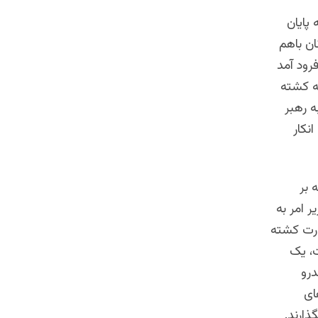
پایان
ان باهم
رود آمد
ه کشته
ه رهبر
انکار
 بر
ر امر به
زارت کشته
ت، یک
ه بود که ۸۰ ملای تندرو
ای
ذارند.