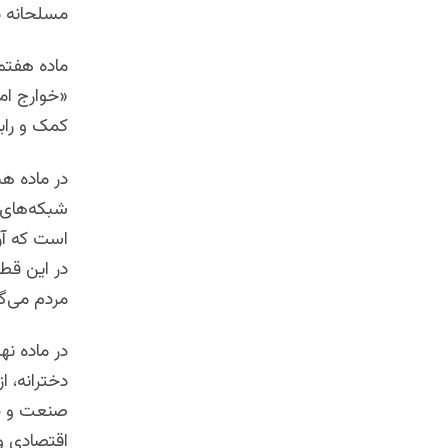
مسلحانه در
ماده هفتم 
«خوارج امر
کمک و راب
در ماده ه
شبکه‌های ا
است که آن‌
در این قط
مردم می‌گر
در ماده نه
دخترانه، 
صنعت و حق
اقتصادی و