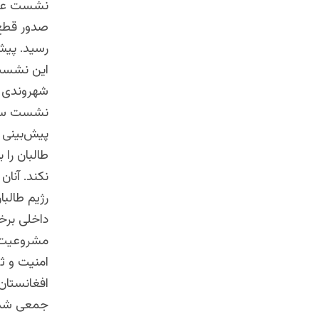
نشست علما
رسید. پیش 
این نشست 
شهروندی سخ
نشست سه‌ر
پیش‌‌بینی
طالبان را
نکند. آنان
رژیم طالبا
داخلی برخو
مشروعیت مف
امنیت و ثب
افغانستان
جمعی شده 