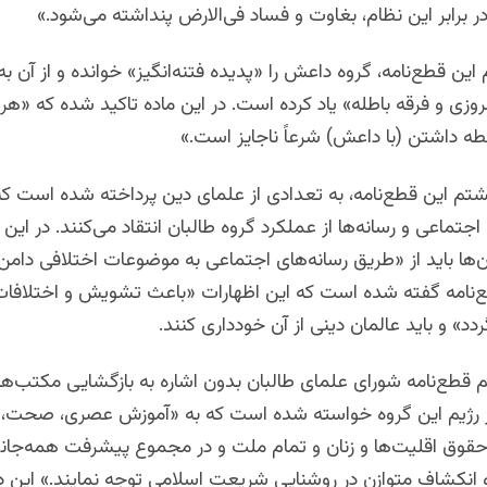
 برابر این نظام، بغاوت و فساد فی‌الارض پنداشته می‌شود.»
این قطع‌نامه، گروه داعش را «پدیده‌ فتنه‌انگیز» خوانده و از آن به
وزی و فرقه باطله» یاد کرده است. در این ماده تاکید شده که «هر 
طه داشتن (با داعش) شرعاً ناجایز است.»
شتم این قطع‌نامه، به تعدادی از علمای دین پرداخته شده است که
جتماعی و رسانه‌ها از عملکرد گروه طالبان انتقاد می‌کنند. در این 
ها باید از «طریق رسانه‌های اجتماعی به موضوعات اختلافی دامن ن
ع‌نامه گفته شده است که این اظهارات «باعث تشویش و اختلافات
دد» و باید عالمان دینی از آن خودداری کنند.
م قطع‌نامه شورای علمای طالبان بدون اشاره به بازگشایی مکتب‌ه
از رژیم این گروه خواسته شده است که به «آموزش عصری، صحت، 
وق اقلیت‌ها و زنان و تمام ملت و در مجموع پیشرفت همه‌جانب
 انکشاف متوازن در روشنایی شریعت اسلامی توجه نمایند.» این د