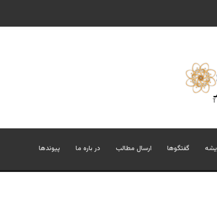
یشه
گفتگوها
ارسال مطالب
در باره ما
پیوندها