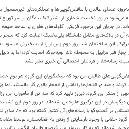
وزه علمای طالبان با تناقض‌‌گویی‌ها و عملکردهای غیر‌معمول به 
 می‌شود در روز نخست شماری از اشتراک‌کننده‌گان بر سر توزیع ن
اند. در جریان این برخورد فزیکی، گلوله‌های هاوان بر ساحه خیمه ف
ه آن در بلاک‌های مقابل دانشگاه پلی‌تخنیک اصابت کرد که منجر ب
ق‌کار این ساختمان شد. روز دوم پس از پایان سخنرانی منسوب ب
ز چهار فیر مزاییل به محوطه تالار لویه‌جرگه اصابت کرد؛ اما به دلیل 
یبت رسانه‌ها، از قربانیان احتمالی آن خبری نشر نشد.
قض‌گویی‌های طالبان این بود که سخنگویان این گروه هر نوع حمله
کردند و صدای انفجارها را ناشی از انفجار بالون گاز دانستند، اما وزی
ی از منکر این گروه، دیروز تایید کرد که سه تن از ماموران این و
دیگرشان در این درگیری‌ها زخمی شده‌اند. در روز دوم این نشس
خبرنگار پاکستانی در گفت‌وگو با رسانه‌های آن کشور گفت
گروه حقانی با وجود نارضایتی از رفتن به افغانستان، توسط مقام‌ه
جبور شده‌اند که به کابل بروند و بر فیصله طالبان انگشت تایید بگ