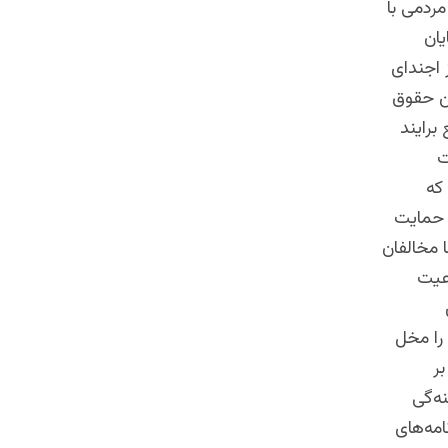
ردمی با
ایان
 اجندای
ین حقوق
برایند
ت
که
 حمایت
‌ مخالفان
وعیت
 را مخل
بر
ه‌گی
مه‌های