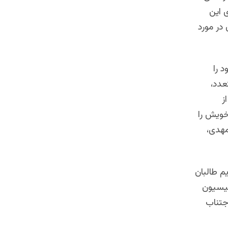
 این
در مورد
 را
عدد،
ز
خویش را
مهدی،
 طالبان
میسیون
جتناب