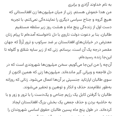
به نام خداوند آزادی و برابری
من هدا خموش هستم. زنی از میان میلیون‌ها زن افغانستانی که
هیچ گروه و جناح سیاسی دیگری را نماینده‌گی نمی‌کنم، با تجربه
دست اول از زنده‌گی پنج ماه و هشت روز زیر سلطه مستقیم
طالبان، بنا بر دعوت دولت ناروی با دل ناخواسته آمده‌ام تا پیام زنان
معترض در خیابان‌های افغانستان بر ضد سرکوب و ترور [را] که جهان
مقصر درجه یک آن است، برسانم. زنی که از زیر سایه شلاق و گلوله تا
این‌جا زنده رسیده‌ام.
آن‌چه را من این‌جا می‌گویم، سخن میلیون‌ها شهروندی است که در
دل فاجعه و ویرانی گیر مانده‌اند. میلیون‌ها زنی که همین اکنون از
سوی طالبان اپارتاید جنسیتی بر آن‌ها اعمال می‌شود. زنانی که روزانه
به‌طور نظام‌مند حذف و انکار و توهین و تحقیر می‌شوند.
طالبان با گرفتن کابل یک رژیم جناحی و یک‌دست را با ترور و زور و با
به حاشیه بردن و حذف جمعی یک بخش بزرگ افغانستان ایجاد
کرده‌اند. در طول پنج ماه پسین طالبان حقوق اساسی شهروندان را