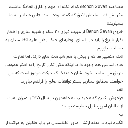
مصاحبه Benon Sevan؛ کدام نکته ای مهم و خارق العادهٔ نداشت
مگر نقل قول سلیمان لایق که گفته بوده است: «این شیاد را به ما
بسپارید»
خروج Benon Sevan از غیبت کبرای ۳۰ ساله و شبیه سازی و اخطار
تکرار تاریخ را باید در راستای توطیه ای جنگ روانی علیه افغانستان به
حساب بیاوریم.
البته متغییر ها کم و بیش با هم شباهت های دارند، اما تفاوت
های اساسی هم وجود دارد، اینکه مکرر تکرار تاریخ را به افکار عمومی
تزریق می نمایند، خود نشان دهندهٔ یک حرکت مرموز است که می
خواهند ؛مطابق سناریو بستر توافقات صلح را فراهم بیاورد.
الف
فراموش نکنیم که محبوبیت مجاهدین در سال ۱۳۷۱ با میزان نفرت
از طالبان امروز، قابل مقایسه نیست.
ب
انگیزه نبرد در بدنه ارتش امروز افغانستان در برابر طالبان به مراتب از