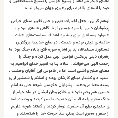
معنای دیگر می‌دهد و بسیج خویش را بسیج مستضعفین و
خود را ائمه ‌ی بالقوه برای رهبری جهان می‌خواند ۱۰ .
توهم گرایی ، جعل اخبارات دینی و حتی تغییر مبنای حرکتی
پیشوایان دینی با سود جستن از نا آگاهی عامه‌ی مردم ،
همواره وسیله‌ای برای پیشبرد اهداف سیاست‌های هیأت
حاكمه ى دینی بوده و هست . در صلح حدیبیه بزرگترین
دستاورد مسلمانان بنا بر اشاره سوره فتح پایان جنگ بود اما
رهبران دینی برعکس فرامین الهی عمل کرده و جنگ را
رحمت الهی می‌خوانند . اسلام بنا به تعبیر خدای ابراهیم به
معنای صلح و آشتی است اما در قاموس این آقایان وحشت ،
استبداد و کشتار مبنای کارشان بوده و اسلام را شمشیر از رو
بسته معنا می‌دهند . پشوایان حکومتی شیعه حتی به امام
حسین هم رحم نکردند و جلای وطن ایشان در ماه حرام از
جنگ محرم را به قیام آن حضرت تفسیر کردند و وصیت‌نامه
ی جدیدی برای آن حضرت تومار کردند و گفتند هرچه داریم
از صفر و محرم است یعنی علناً حرمت خدا را شکستند و