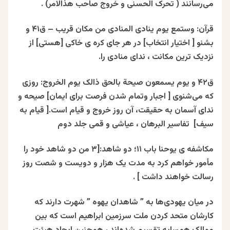
می‌رسانند ( تحرک الحسنی و خروج صاحب هذالامر) .
قرآن: وستمع یوم ینادی المنادی من مکان قریب – ق۴۱ و
بشنو [ اختیار انتخاب] در هر جای کره ی خاکی [هستی] از
نزدیک ترین مکانت ، ندای منادی را.
ق۴۲ و یوم یسمعون صیحة بالحق ذالک یوم الخروج: روزی
که می‌شنوی [ اجبار وتمام شدن فرصت برای ایمان] صیحه‌ و
ندای آسمان به حقیقت، آن روز خروج و قیام است.[ قیام به
سیف] تفاسیر البرهان ، عیاشی و قمی جلد دوم
مکاشفه ی یوحنا باب ۱۱؛ دو شاهد:[۳ من دو شاهد خود را
مأمور خواهم کرد به مدت یک هزار و دویست و شصت روز
رسالت خواهند داشت ] .
در میان یهودی‌ها به ” شاهدان یهوه ” شهرت دارند که
کارشان متحد کردن ملت سرزمین ابراهیم است که بین