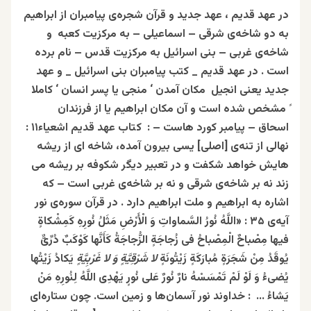
در عهد قدیم ، عهد جدید و قرآن شجره‌‌ی پیامبران از ابراهیم
به دو شاخه‌ی شرقی – اسماعیلی – به مرکزیت کعبه و
شاخه‌ی غربی – بنی اسرائیل به مرکزیت قدس – نام برده‌
است . در عهد قدیم _ کتب پیامبران بنی اسرائیل _ و عهد
جدید یعنی انجیل مکان آمدن ‘ منجی یا پسر انسان ‘ کاملا
ً مشخص شده است و آن مکان ابراهیم یا از فرزندان
اسحاق – پیامبر کورد هاست – :
کتاب عهد قدیم اشعیاء۱۱ :
نهالی از تنه‌ی [اصلی] یسی بیرون آمده، شاخه ای از ریشه
هایش خواهد شکفت و در تعبیر دیگر شکوفه بر ریشه می
زند نه بر شاخه‌ی شرقی و نه بر شاخه‌ی غربی است – که
اشاره به ابراهیم و ملت ابراهیم دارد . در قرآن سوره‌ی نور
آیه‌ی ۳۵ : «اللَّهُ نُورُ السَّماواتِ وَ الْأَرْضِ مَثَلُ نُورِهِ کَمِشْکاةٍ
فیها مِصْباحٌ الْمِصْباحُ فی‏ زُجاجَةٍ الزُّجاجَةُ کَأَنَّها کَوْکَبٌ دُرِّیٌّ
یُوقَدُ مِنْ شَجَرَةٍ مُبارَکَةٍ زَیْتُونَةٍ
لا شَرْقِیَّةٍ وَ لا غَرْبِیَّةٍ
یَکادُ زَیْتُها
یُضی‏ءُ وَ لَوْ لَمْ تَمْسَسْهُ نارٌ نُورٌ عَلى‏ نُورٍ یَهْدِی اللَّهُ لِنُورِهِ مَنْ
یَشاءُ … : خداوند نور آسمان‌ها و زمین است. چون ستاره‌ای