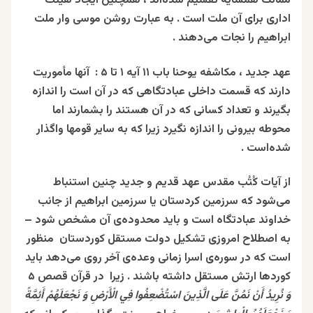
ممالک همسایه تقسیم شده‌اند ، همچنین ایجاد هیئت
اداری برای آن ملت است . به عبارت روشن موسی وار ملت
ابراهیم را نجات می‌دهند .
عهد جدید ، مکاشفه یوحنا باب ۱۱ آیه ۱ تا ۵ : آنها مأموريت
دارند كه قسمت داخلی عبادتگاهی که در آن است را اندازه
بگیرند و تعداد کسانی که در آن هستند را بشمارند اما
محوطه بیرونی را اندازه نگیرد زیرا که به سایر قومها واگذار
شده‌است .
از آیات کُتُب مقدس عهد قدیم و جدید چنین استنباط
می‌شود که سرزمین کردستان یا سرزمین ابراهیم از جانب
خداوند عبادتگاه است و باید محدوده‌ی آن مشخص شود –
به اصطلاح امروزی تشکیل دولت مستقل کوردستان منظور
است که در سوره‌ی اسرا زمانی وعده‌ی آخر روی می‌دهد باید
کوردها ارتش مستقل داشته باشند . زیرا در قرآن قصص ۵
وَ نُرِيدُ أَنْ نَمُنَّ عَلَى الَّذِينَ اسْتُضْعِفُوا فِي الْأَرْضِ وَ نَجْعَلَهُمْ أَئِمَّةً