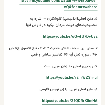
https://m.youtube.com/watch?v=w4EDaFde-
eQ&feature=share
۵. متن اصلی(انگلیسی) کاوشگران – اشاره به
محدودیت‌های دولت مردان ترکیه در کاوش آنها
https://youtu.be/oQwfU7DvUyE
۶. سنن ابن ماجه ، الفتن حدیث ۴۰۴۳ ، تاج الاصول ج۵ ص
۴۱۰ ، سوره نحل آیه ۴۶ تفاسیر عیاشی و قمی
۷. ویدیوی اصلی به زبان عربی است
https://youtu.be/rE_rWZSn-uI
۸. متن اصلی عربی با زیر نویس فارسی
https://youtu.be/ZfQDRrK5mHA