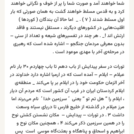
شما‌ خواهند‌ آمد و صورت‌ شما را پر از خوف ‌و‌ نگرانی ‌خواهند
کرد و به‌ قدس‌ مسلط‌ خواهند‌ گشت ‌به ‌همان‌‌ صورتی‌ ‌که‌ بار
اول ‌مسلط‌ شدند ( ۷ ) . _ اما حالا آن بندگان ( کوردها )
اقلیت‌هایی در کشورهای دیگرند ، مستقل نیستند و فاقد
ارتش اند !_ . هر چند در تفسیرهای شیعه و تعداد از سنی –
بدون معرفی مردمان جنگجو – اشاره شده‌ است که رهبری
در مرحله‌ی آخر با مهدی موعود است .
تورات در سفر پیدایش از باب دهم تا باب چهاردم ۳۰ بار نام
عیلام – ایلام – آمده است که در ارمیا اشاره دارد خداوند در
آخر الزمان حکومت خود را در ایلام بر پا می‌کند _ منطقه‌ی
ایلام کردستان ایران در غرب آن کشور است که مردم آن دیار
، ایلام را ” هل‌ تم‌ تو ” یعنی ‘ سرزمین خدا ‘ نام می‌برند اما
مرز عیلام در گذشته از خلیج فارس تا دریای سیاه وسعت
داشت ۳ . در تورات – پیدایش – مکان نشستن کشتی نوح
را در همین سرزمین ذکر می‌کند ۴ ، همچنین مکان نوح و
ابراهیم و اسحاق و پناهگاه و بعثت‌گاه موسی است پس