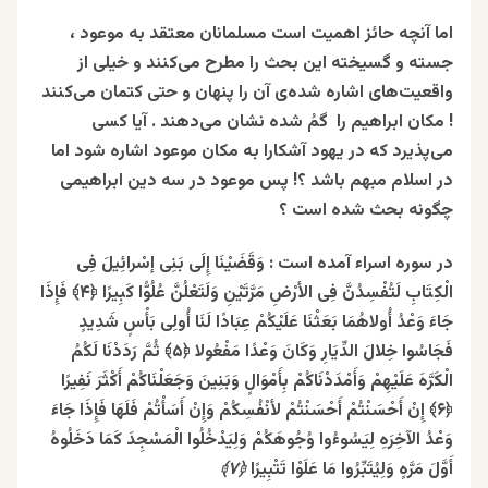
اما آنچه حائز اهمیت است مسلمانان معتقد به موعود ،
جسته و گسیخته این بحث را مطرح می‌کنند و خیلی از
واقعیت‌های اشاره شده‌ی آن را پنهان و حتی کتمان می‌کنند
! مکان ابراهیم را گمُ شده نشان می‌دهند . آیا کسی
می‌پذیرد که در یهود آشکارا به مکان موعود اشاره شود اما
در اسلام مبهم باشد ؟! پس موعود در سه دین ابراهیمی
چگونه بحث شده است ؟
در سوره اسراء آمده است :
وَقَضَیْنَا‌ إِلَى‌ بَنِی‌ إسْرائِیلَ‌ فِی‌
الْکِتَابِ‌ لَتُفْسِدُنَّ ‌فِی‌ الأرْضِ‌ مَرَّتَیْنِ ‌وَلَتَعْلُنَّ‌ عُلُوًّا‌ کَبِیرًا ﴿۴﴾ فَإِذَا
‌جَاءَ ‌وَعْدُ ‌أُولاهُمَا ‌‌بَعَثْنَا‌ عَلَیْکُمْ ‌‌عِبَادًا لَنَا أُولِی‌‌ بَأْسٍ‌‌ شَدِیدٍ‌
فَجَاسُوا‌ خِلالَ‌‌ الدِّیَارِ وَکَانَ ‌وَعْدًا مَفْعُولا ﴿۵﴾ ثُمَّ‌ ‌رَدَدْنَا لَکُمُ‌
الْکَرَّهَ‌ عَلَیْهِمْ وَأَمْدَدْنَاکُمْ‌ بِأَمْوَالٍ‌ وَبَنِینَ‌ وَجَعَلْنَاکُمْ‌ أَکْثَرَ نَفِیرًا
﴿۶﴾ إِنْ ‌أَحْسَنْتُمْ‌ أَحْسَنْتُمْ‌ لأنْفُسِکُمْ وَإِنْ‌ أَسَأْتُمْ ‌فَلَهَا ‌فَإِذَا جَاءَ
وَعْدُ‌ الآخِرَهِ‌ لِیَسُوءُوا وُجُوهَکُمْ‌ وَلِیَدْخُلُوا الْمَسْجِدَ کَمَا دَخَلُوهُ‌
أَوَّلَ‌ مَرَّهٍ وَلِیُتَبِّرُوا مَا عَلَوْا‌ تَتْبِیرًا
﴿٧﴾