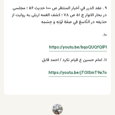
۹ . عقد الدرر في أخبار المنتظر ص ۱۰۰ حدیث ۵۶ ؛ مجلسی
در بحار الانوار ج ۵۱ ص ۷۸ ؛ کشف الغمه اربلی به روایت از
حذیفه در
اَلتَّاسِعُ فِي صِفَةِ لَوْنِهِ وَ جِسْمِهِ
۱۰.
https://youtu.be/bqoQUQfQlPI
۱۱. امام حسین ع قیام نکرد / احمد قابل
https://youtu.be/jTOISmT9a7o