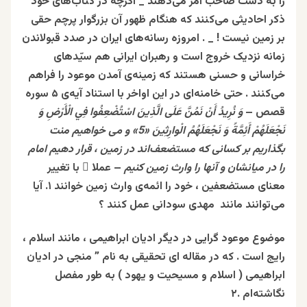
را به دست صاحب امر می‌دهند _ اگرچه در کتاب‌های خود
ذکر احادیثی می‌کنند که هنگام ظهور آن بزرگوار پرچم حقی
بر زمین نیست ! _ . امروزه رسانه‌های ایران در صدد قبولاندن
زمانه نزدیک خروج است و رهبران ایرانی هم سیّدهای
خراسانی و حسنی هستند که زمینه‌ی آمدن موعود را فراهم
می‌کنند . حتی خامنه‌ای در این اواخر با استناد آیه‌ی ۵ سوره
قصص –
وَ نُرِيدُ أَنْ نَمُنَّ عَلَى الَّذِينَ اسْتُضْعِفُوا فِي الْأَرْضِ وَ
نَجْعَلَهُمْ أَئِمَّةً وَ نَجْعَلَهُمُ الْوارِثِينَ «5»
و می خواهیم منت
بگذاریم بر کسانی که مستضعف‌اند در زمین ، قرار دهیم امام
را در میانشان و آنها را وارث زمین کنیم
– عملا ً با تغییر
معنای مستضعفین ، خود را ائمه‌ی وارث زمین خوانند ۱. آیا
می‌توانند مانند مهدی سودانی عمل کنند ؟
موضوع موعود گرایی در دیگر ادیان ابراهیمی ، مانند اسلام ،
رایج است . که در مقاله ‌ای تحقیقی به نام ” منجی در ادیان
ابراهیمی ( اسلام و مسیحیت و يهود ) به طور مفصل
نگاشته‌ام .۲