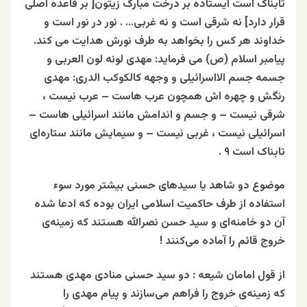
تابناک است ایستاده بر درخت مبارک زیتون[ بر قاعده اصلی
قرار دارد] نه شرقی است و نه غربی… . نور در نور است و
خداوند هر کس را بخواهد به طرف نورش هدایت می کند.
پیامبر اسلام (ص) می فرماید: مهدی لونه لون العربی و
جسمه جسم الااسرائیلی و وجهه کالکوکب الدری: مهدی
رنگش و چهره اش همچون عرب‌ هاست – عرب نیست ،
شرقی نیست – و جسم و اندامش مانند اسرائیلی هاست –
اسرائیلی نیست ، غربی نیست – و سیمایش مانند ستاره‌ای
تابناک است ۹ .
موضوع دو شاهد یا سیدهای حسنی بیشتر مورد سوء
استفاده از طرف حاکمیت اسلامی ایران بوده که ادعا شده
آن دو خامنه‌ای و سید حسن نصرالله هستند که زمینه‌ی
خروج قائم را آماده می‌کنند !
از قول امامان شیعه : دو سید حسنی منادی مهدی هستند
که زمینه‌ی خروج را فراهم می‌سازند و پیام مهدی را