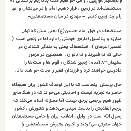
وَ نَجْعَلَهُمُ الْوارِثِينَ
: و می خواهیم منت بگذاریم بر کسانی که
مستضعف‌اند در زمین ، قرار دهیم امام را در میانشان و آنها
را وارث زمین کنیم. – مهدی در میان مستضعفین-
مستضعف در قول امام حسین(ع) یعنی ملتی که توان
مبارزه و پتانسیل اداره‌ی خویش را دارد اما در زنجیر است (
تفسیر البرهان ) . استضعاف یعنی به بندگی کشاندن در
حالی که نه فقیرند و نه ناتوان
.
همچنین در مزمور
سلیمان۸۳ آمده : زنجیر شدگان ، قوم ها و ملت‌ها را
دادرسی خواهند کرد و فرزندان فقیر را نجات خواهند داد
.
حال پرسش اینجاست که با این اوصاف کشور ایران هیچگاه
حاضر به تجزیه نیست و احادیثی می‌خواند که در هنگامه‌ی
ظهور هیچ پرچمی برحق نیست امّا مصرّانه اعلام می‌کند که
پرچم انقلابش را بدست مهدی می‌دهد و کشورش ، کشور
رسول الله است در اوایل ، انقلاب ایران را حامی مستضعفان
جهان معرفی می‌کردند و اکنون رهبرش مستضعفین را