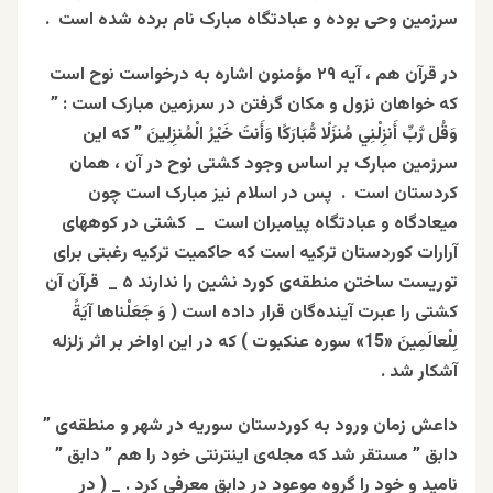
سرزمین وحی بوده و عبادتگاه مبارک نام برده شده است .
در قرآن هم ، آیه ۲۹ مؤمنون اشاره به درخواست نوح است
که خواهان نزول و مکان گرفتن در سرزمین مبارک است : ”
وَقُل رَّبِّ أَنزِلْنِي مُنزَلًا مُّبَارَكًا وَأَنتَ خَيْرُ الْمُنزِلِينَ ” که این
سرزمین مبارک بر اساس وجود کشتی نوح در آن ، همان
کردستان است . پس در اسلام نیز مبارک است چون
میعادگاه و عبادتگاه پیامبران است _ کشتی در کوههای
آرارات کوردستان ترکیه است که حاکمیت ترکیه رغبتی برای
توریست ساختن منطقه‌ی کورد نشین را ندارند ۵ _ قرآن آن
کشتی را عبرت آینده‌گان قرار داده است ( وَ جَعَلْناها‌ آيَةً‌
لِلْعالَمِينَ «15» سوره عنکبوت ) که در این اواخر بر اثر زلزله
آشکار شد .
داعش زمان ورود به کوردستان سوریه در شهر و منطقه‌ی ”
دابق ” مستقر شد که مجله‌ی اینترنتی خود را هم ” دابق ”
نامید و خود را گروه موعود در دابق معرفی کرد . _ ( در