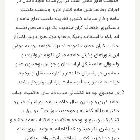
حکومت های محلی است در این مدت هجده سال در
اجرات وظایف شان مانع فشار اداری و غضب ملکیت
عامه و فرار سرمایه کشورو تخریب ملکیت های عامه و
دستگیری اختطاف گران منحیث یک نهاد مردمی نشده
اند بلکه با استفاده بادیگارد ها و موتر های دولتی اکثراً از
جنایت کاران حمایت نموده اند بهتر خواهد بود به عوض
این شوراهای ولایتی جامعه مدنی تقویه در ولایات و
ولسوالی ها متشکل از استادان و جوانان پوهنتون ها و
معلمین در ولسوالی ها دفتر و اداره مستقل از بودجه
دولت داشته و رسماً از حمایت پارلمان برخوردار باشند
در موضوع بودجه انکشافی مدت ده سال حاکمیت جناب
حامد کرزی و چندین سال حاکمیت محترم اشرف غنی و
داکتر عبدالله گذشته و موجودیت وزارت آب و برق با
تشکیلات وسیع و بودجه هنگفت و امکانات همه جانبه و
نیرو بشری فکر میشود که آگاهانه به تولید انرژی اقدام
نورزیده اند زیرا کشور با داشتن انرژی وافر صناعتی