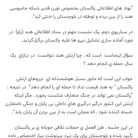
“
نهاد‌ های اطلاعاتی پاکستان بخصوص تورن قدیر شبکه جاسوسی
هند را از بین برده و توطئه در بلوچستان را خنثی کرد
.”
در سناریوی دوم، یک نشست مهم در ستاد اطلاعاتی هند (راو) در
مورد آماده سازی تشکیل نیرو ها علیه پاکستان برگزار‌گردید
.
سؤال اینجاست است که ، چرا ارتش هند نتوانست در درازای یک
سال‌ حمله ی انجام دهد ؟
جواب این است که مانور بسیار هوشمندانه ای نیروهای ارتش
پاکستان ” به هند فرصت نداد تا حمله ای را انجام دهد” در نتیجه :
“پاکستان نمی تواند در جنگ متعارف شکست بخورد ، مگر اینکه
ارتش این کشور درگیر درگیری های داخلی بی پایان و جنگی نامتقارن
خسته کننده شود ، که ممکن است به از بین بردن آن پایان یابد
.”
در این جلسه ، طرز العمل ی حملات تلافی جویانه ی بر پاکستان
تأیید شده و بلوچستان برای یک نبرد سرنوشت ساز اختصاص داده