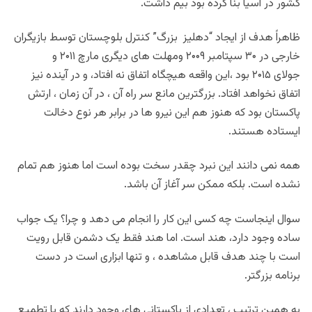
کشور در آسیا بنا کرده بود بیم داشت
.
ظاهراً هدف از ایجاد “دهلیز بزرگ” کنترل بلوچستان توسط بازیگران
خارجی در‌
۳۰
سپتامبر
۲۰۰۹
ومهلت های دیگری مارچ
۲۰۱۱
و
جولای
۲۰۱۵
بود ،این واقعه هیچگاه اتفاق نه افتاد، و در آینده نیز‌
اتفاق نخواهد افتاد. بزرگترین مانع سر‌ راه آن ، در آن زمان ، ارتش
پاکستان بود که هنوز هم این نیرو ها در برابر هر نوع دخالت
ایستاده هستند
.
همه نمی دانند این نبرد چقدر سخت بوده است اما هنوز هم تمام
نشده است. بلکه ممکن سر آغاز آن باشد
.
سوال اینجاست چه کسی این کار را انجام می دهد و چرا؟ یک جواب
ساده وجود دارد، هند است. اما هند فقط یک دشمن قابل رویت
است با چند هدف قابل مشاهده ، و تنها ابزاری است در دست
برنامه بزرگتر
.
به همین ترتیب ، تعدادی از پاکستانی های وجود دارند که با تطمیع