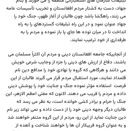
تبلیغات سازمان های استخباراتی منطقه را می خورند و بنام
جهاد
، دست به کشتار مردم افغانستان و تخریب تأسیسات عامه
می زنند، راه­گشا باشد چون طالبان از آغاز ظهور، جنگ خود را
جهاد عنوان نمود و در این راه تبلیغات گسترده­ای را به راه
انداخت تا در میان توده ها جای پا باز نموده و مردم را به
طرفداری از خود ترغیب نمایند.
از آنجایی­که جامعه افغانستان دینی و مردم آن اکثراً مسلمان می
باشند، دفاع از ارزش های دینی را جزء از وجایب شرعی خویش
می دانند و هرگاهی که گروه یا نهادی خود را مدافع دین نام
قلمداد نمایند، مورد استقبال مردم قرار می گیرند طالبان از این
فرصت استفاده مؤثر نموده جنگ و جنایت خود را پوشش دینی
داده و مردم را فریب می دهند. اکنون که مفتی اعظم الازهر، این
جنگ را حرام و برادر کشی خوانده است، به نظر می رسد که
طالبان دیگر وجهه دینی خود را از دست داده و نمی تواند زیر نام
دین جنایت نماید از این رو، مردم از این گروه متنفر خواهند شد
و به عنوان گروه فریبکار آن ها را خواهند شناخت و آنعده از