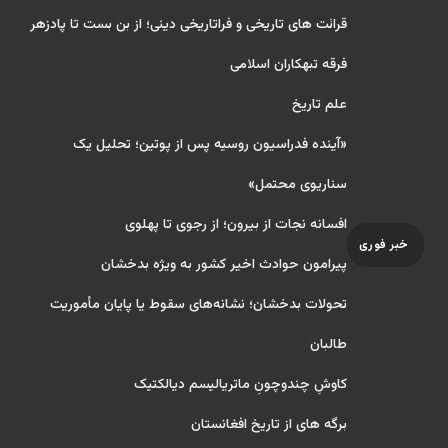
قرائت های تاریخی و فراتاریخی دینی؛ از بن بست تا پادزهر
فرقه تبهکاران اسلامی
علم تاریخ
«آینده فدراسیون روسیه پس از پوتین؛ تحلیل یک
سناریوی محتمل»
افسانه نجات از بیرون؛ از رجوی تا پهلوی
خبر فوری
پیرامون حوادث اخیر کشور به ویژه بدخشان
تحولات بدخشان؛ نشانه‌های سقوط یا پایان مأموریت
طالبان
کاوشِ چندو‌چونِ ماتریالیسم دیالکتیک
برگه های از تاریخ افغانستان