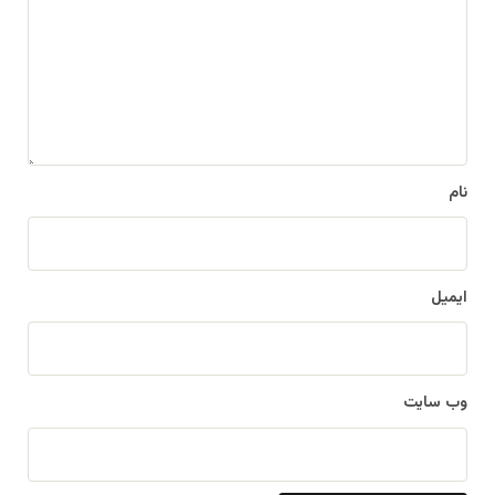
د
گ
ا
ه
*
نام
ایمیل
وب‌ سایت