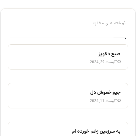
نوشته های مشابه
صبح دلاویز
آگوست 29, 2024
جیغ خموش دل
آگوست 11, 2024
به سرزمین زخم خورده ام