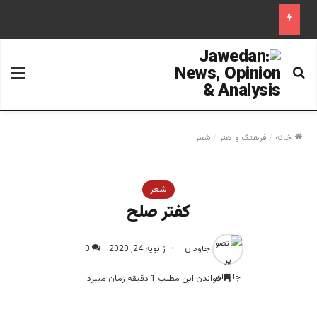
جستجو برای
منو
خانه
/
فرهنگ و هنر
/
شعر
شعر
کفتر صلح
جاودان
ژانویه 24, 2020
0
خواندن این مطلب 1 دقیقه زمان میبرد