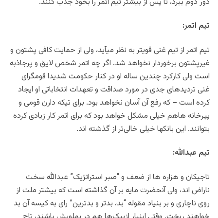
دور دوم ببرد، تا پس از بیشتر تیم اتمر را بخود جذب کنند.
تیم اتمر:
تیم اتمر از تیم غنی قویتر به نظر میآید، ولی از حمایت کافی پشتون و
غیرپشتون برخوردار نخواهد شد. اگر چه اتمر شخص لایق و پرجاذبه
است ولی کارکرد چندین ساله او در کنار حکومت شدیدا قومگرای
غنی تردیدهای جدی در مورد صداقت و تعهدات انتخاباتی او ایجاد
کرده است – که رفع آن آسان نخواهد بود. برای تیکه دارن قومی و
پیرخانه هاهم خیلی مشکل خواهد بود که برای اتمر کار زیادی کرده
بتوانند. این بانکها خیلی خالی‌تر از گذشته اند.
تیم عبدالله:
تاجیکان و هزاره ها از ضعف و “صبر استراتژیک” عبدالله سخت
ناراض اند، ولی آنحضرت مایه بر آن گذاشته است که بیشتر ملت از
روی ناچاری و بر بنیاد مقوله “بد، بدتر و بدترین” رای به کیسه آن بد
خواهند ریخت. وقتی اینبار ازبیک‌ها هم در پهلویش باشند، تاج