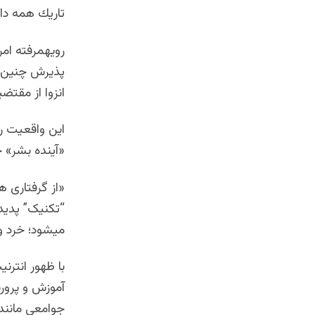
تاريك همه دا
رویهمرفته ام
پذیرش چنين و
انزوا از مقت
این واقعیت را
«آینده بشر» 
«از گرفتاری ه
“تکنیک” پدید
میشود؛ خرد و
با ظهور انترن
آموزش و پرور