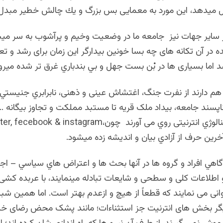
ل ميدهد، این مورد به معمايی بس بزرگ و يك چالش خطیر مبد
ز سایر جهات نیز جامعه ما در وضعيت وخيم و پرآشوب به سر ميبرد
نده در آن تکانه های چه بسا خونین بیدارگر این زمان برای رشد و ت
 اما بسیاری ها در بْن بست جهل و بي بندباري غرق تر شده ميرون
 هم دارند از نفرت جنگ، اغتشاش عینی و ذهنی، نابرابري جنيستي
پسند جامعه، بیداد ملک قریه تا مستبد مملکت و تجاوز بیگانه …
خرين حرف از آزادي بيان و انديشه زده ميشود.
گاهي افراد و گروه ها در آنها بحث ها و اعتراض هاي سياسي – اجت
 اطلاعات کلی و سطحی و شایعات تبادله مینمایند، با عربده کشی
انی می نمایند که قطعاً از هیچ و ازعدم بهتر است. اما همین شب
گر بخش های انترنيت جز استثناءات؛ مانند پشک محض رضای خدا