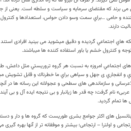
ش نمی گیرند. از طرف آن نیرو ها که راه اندازی شان کرده اند؛ 
ش می برند که مقتضای سرمایه و سیاست و سلطه است. یعنی از ج
نده و حامی …براي سمت وسو دادن حواس، استعدادها و كنترول ا
ليت دارند.
كه هاي اجتماعي گردیده و دقیق ميشويد می بینید افرادی استند ك
وجه و كنترول خشم یا باور استفاده كننده ها ميباشند.
ای اجتماعي امروزه به نسبت هر گروه تروریستي مثل داعش، طالب
ري و انفجاري ی جهل و سیاهی براي ما خطرناك و قابل تشويش مي
عرسانی و سازماندهی های سطحی و عجولانه این رسانه ها در آنچه 
 عربی» نام گرفت؛ چه قدر ها زیانبار و بی نتیجه ایده آل و بی آیند
ی ها تمام گردید.
 پتانسیل های اکثر جوامع بشری طوریست که گروه ها و دار و دست
جاعی و اولترا – ارتجاعی؛ بیشتر و موفقانه تر از آنها بهره گیری می