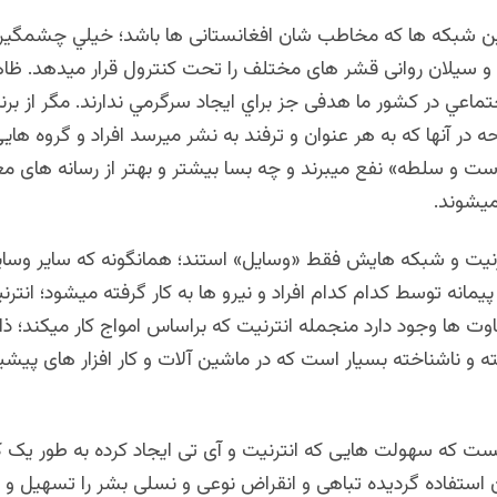
 اين شبكه ها که مخاطب شان افغانستانی ها باشد؛ خيلي چشمگير
 و سیلان روانی قشر های مختلف را تحت كنترول قرار ميدهد. ظاه
اعي در كشور ما هدفی جز براي ايجاد سرگرمي ندارند. مگر از برنا
در آنها که به هر عنوان و ترفند به نشر ميرسد افراد و گروه هاي
ست و سلطه» نفع ميبرند و چه بسا بیشتر و بهتر از رسانه های م
میشوند.
نیت و شبکه هایش فقط «وسایل» استند؛ همانگونه که سایر وسایل 
پیمانه توسط کدام کدام افراد و نیرو ها به کار گرفته میشود؛ انتر
وت ها وجود دارد منجمله انترنیت که براساس امواج کار میکند؛ ذاتاً
و ناشناخته بسیار است که در ماشین آلات و کار افزار های پیشی
ت که سهولت هایی که انترنیت و آی تی ایجاد کرده به طور یک ک
ن استفاده گردیده تباهی و انقراض نوعی و نسلی بشر را تسهیل و 