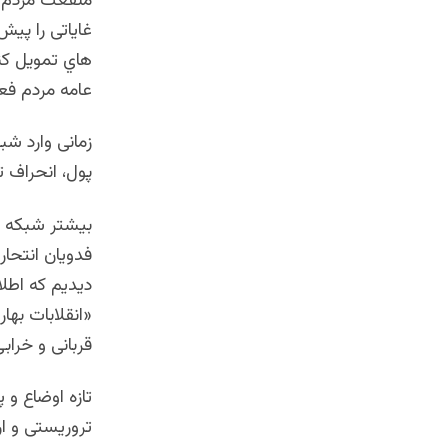
منفعت مردم مو
غایاتی را پی
هاي تمویل کن
عامه مردم فعا
زمانی وارد شب
پول، انحراف ت
بیشتر شبکه ه
فدویان انتحا
دیدیم که اطلا
«انقلابات بهار
قربانی و خراب
تازه اوضاع و
تروریستی و ارت