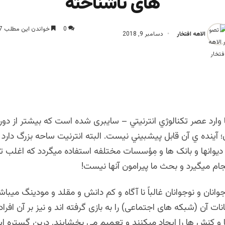
های ناشناخته
0
خواندن این مطلب 7 دقیقه زمان میبرد
الاهه افتخار
دسامبر 9, 2018
 وارد عصر تكنالوژي انترنيتي – سایبری شده است كه بیشتر از دور
آينده ي آن قابل پيشبیني نيست. البته انترنیت ساحه بزرگ دارد و
 دیوانها و بانک ها و مِؤسسات مختلفه استفاده میگردد که اغلب 
م میگیرد و بحث ما پیرامون آنها نیست!
نان و نوجوانان غالباً نا آگاه و کم دانش و مقلد و مودینگ میباش
نات آن (شبکه های اجتماعی) را به بازی گرفته اند و نیز بر آن افراد
 کنش ها را ایجاد میکنند و تعمیم می بخشایند. درین گستره اس