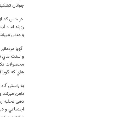
جوانان تشكي
در حالی كه ا
روزنه اميد آي
و مدنی میباشد
گویا مردمانی
و سنت هاي نا
هاي كه گویا آ
به راستی گاه 
دامن ميزنند و
دهی تخلیه رو
اجتماعي و دی