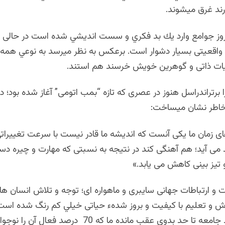
رند غرق ميشوند.
روز جوامع وارد يك بد فكري و سست انديشي شده است در حالی ك
اقعیتی بسيار دشوار است. برعکس به نظر میرسد به نوعي همه از
ضیات ذاتی و گوهرین خویش خرسند هم استند.
 برتراندراسل هنوز در عصری که تازه “بمب اتومی” آغاز شده بود؛ د
خاطر نشان میساخت:
ای زمان ما یکی آنست که اندیشه ما قادر نیست با سرعت تغییراتی
 می آید؛ هم آهنگی کند در نتیجه به نسبتی که مهارت و چیره دس
 تیز بینی کاهش می یابد.»
يت و ارتباطات جهانی سایبری و ماهواره ای؛ توجه و تلاش انسان ه
ش و تعليم با کیفیت و بروز شدهء حیاتی خيلي كم رنگ شده است .
جوامعی مانند جامعه تا حد بدوی عقب مانده ما كه 70 درصد ف