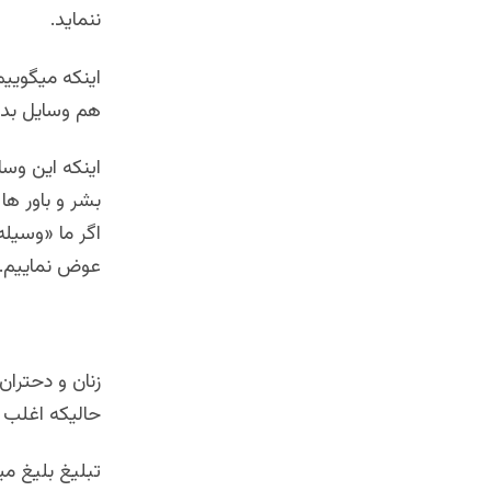
ننماید.
اینکه میگوییم
هم وسایل بدبخ
اینکه این وسا
بشر و باور ها
اگر ما «وسیله
عوض نماییم.
زنان و دحتران 
حالیکه اغلب م
تبلیغ بلیغ می