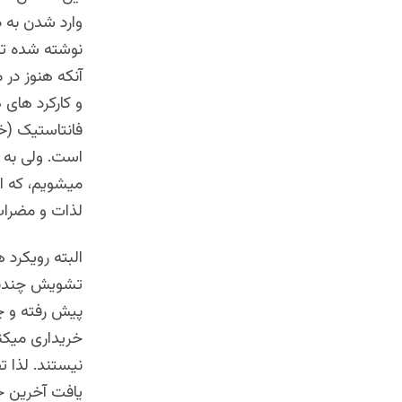
وارد شدن به د
نوشته شده تع
آنکه هنوز در 
و کارکرد ها
فانتاستیک (خی
است. ولی به ه
ميشويم، كه اط
لذات و مضرا
البته رويكرد 
تشويش چندین 
پیش رفته و چ
خریداری میکن
نیستند. لذا ت
یافت آخرين ح