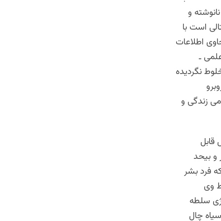
نانوشته و
الی است با
حاوی اطلاعات
لمی ـ
خلوط نگردیده
وبرو
می زندگی و
 قابل
 و بیحد
ه فرد بشر
ط وی
ِژی سلطه
ياه چال