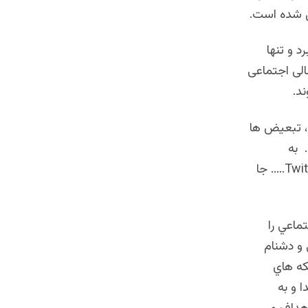
ل شده است.
 و تنها
عالی اجتماعی
د.
، تبعيض ها
 به
محصولات تكنالوژي انترنیتی روي می آورند چون،Twitter, fecebook & instagram….. جا
ماعي را
 و دشنام
كه هاي
 و به