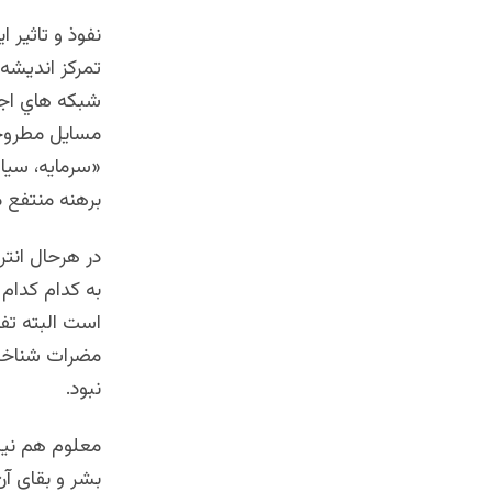
نفوذ و تاثير
تمركز اندیشه
شبكه هاي اجتم
مسايل مطروحه 
«سرمایه، سیا
برهنه منتفع 
در هرحال انتر
به کدام کدام 
است البته تفا
مضرات شناخته 
نبود.
معلوم هم نیس
بشر و بقای آ