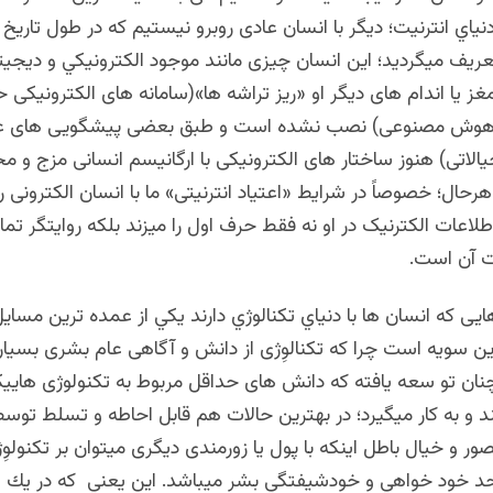
نياي انترنيت؛ ديگر با انسان عادی روبرو نیستیم که در طول تاریخ 
ریف میگردید؛ این انسان چیزی مانند موجود الكترونیکي و دیجیت
مغز یا اندام های دیگر او «ریز تراشه ها»(سامانه های الکترونیکی 
ی هوش مصنوعی) نصب نشده است و طبق بعضی پیشگویی های ع
الاتی) هنوز ساختار های الکترونیکی با ارگانیسم انسانی مزج و م
رحال؛ خصوصاً در شرایط «اعتیاد انترنیتی» ما با انسان الکترونی ر
لاعات الکترنیک در او نه فقط حرف اول را ميزند بلکه روایتگر تما
ت آن است.
هایی كه انسان ها با دنياي تكنالوژي دارند يكي از عمده ترین مسايل
سویه است چرا که تکنالوِژی از دانش و آگاهی عام بشری بسیار
نان تو سعه یافته که دانش های حداقل مربوط به تکنولوژی هاییک
د و به کار میگیرد؛ در بهترین حالات هم قابل احاطه و تسلط توس
صور و خیال باطل اینکه با پول یا زورمندی دیگری میتوان بر تکنولو
د خود خواهي و خودشيفتگي بشر ميباشد. اين يعني كه در يك س