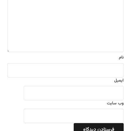
ی
د
گ
ا
ه
*
نام
ایمیل
وب‌ سایت