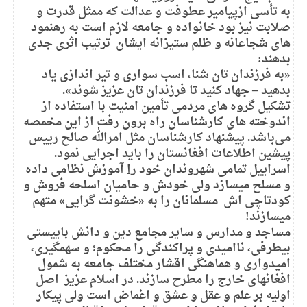
به تأسی ازپیامیر عطوفت و عدالت که ممثل قدرت و
صلابت نیز بود خانواده و جامعه لازم است به رهنمود
های شجاعانه و ظلم ستیزانه ایشان ترتیب اثری جدی
بدهند:
«به فرزندان تان شنا، اسب سواری و تیر اندازی یاد
بدهید – جهاد کنید تا فرزندان تان عزیز شوند».
تشکیل گروه های مردمی تأمین امنیت با استفاده از
اندوخته های کارشناسان راه برون رفت از این مخمصه
می‌باشد. پیشنهاد کارشناسان مثل امرالله صالح رییس
پیشین اطلاعات افغانستان را باید اجرایی نمود.
اسراییل تمامی شهروندان خود
را
آموزش نظامی داده
و مسلح میسازد ولی خودش و حامیان اسلحه فروش و
کودتاچی اش مسلمانان را به «خشونت گرایی» متهم
میسازند!
مساجد و مدارس و سایر مجامع دین و دانش باییستی
بیطرفی، ناامیدی و پراکندگی را محکوم؛ و سهمگیری،
امیدواری و هماهنگی اقشار مختلف جامعه به شمول
افغانهای خارج را مطرح سازند. در اسلام عزیز اصل
اولیه بر علم و عقل و عشق و اغماض است ولی پیکار