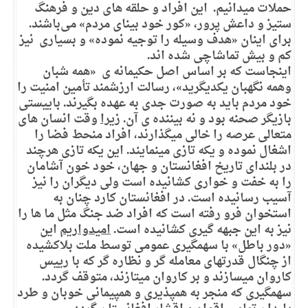
حملات میدانیم. این افراد و حلقه های دین و فرهنگ
ستیز و داعش پرور، «کور خود بینای مردم» می‌باشند.
برای اینان «هدف وسیله را توجیه نموده» و بسیاری نیز
کم و بیش تماشاچی شده اند.
اینجاست که بر اساس اصل حکیمانه ی «همه شبان
وهمه نگهبان یکدیگرید»، رسالت ارزشمند تأمین امنیت را
خود مردم باید به صورت جدی به عهده بگیرند. باییستی
بازیگر صحنه بود و نه بیننده ی آن.
زیرا
وقت انسان های
متعالی عرصه را خالی میگذارند، افراد منحط فضا را
اشغال نموده و یکه تازی مینمایند. این یکه تازی هرچند
در بلندای تاریخ افغانستان و جهان، خود خون آشامان
را به خفت و خواری کشانیده است ولی دیگران را نیز
آسیب رسانیده است. در افغانستان کارد چنان به
استخوان فرو رفته است که افراد ضد جنگ مثل ما ها را
نیز به این جبهه گیری کشانیده است.
امیدواریم
این
«دور باطل» با سهمگیری عمومی توسط ملت بلاکشیده
از چنگال قدرتهای معامله گر و نظاره گر که با رییس
کاروان میسازند و بر کاروان میتازند، متوقف گردد.
سهمگیری که منجر به همپذیری و همپیمانی خوبان و طرد