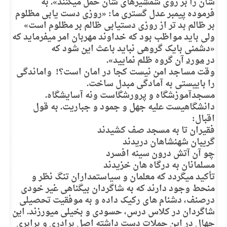
شان را بر روی شمشیرهای شان حمل میکنند». به
فرموده پیمبر عدل گستری ما: «روزی دست یابی مظلوم
بر ظالم بد تر از روزی دستیابی ظالم بر مظلوم است»
ولی باید مواظب بود که خداوند مهربان امر میفرماید که
«دشمنی بایک گروهی نباید باعث این شود که
در
مورد
آن گروه ظلم نمایید».
وقت مساجد امن نیست کجا در امان است؟! واماندگی
را باییستی به آمادگی مبدل ساخت.
مسجدآموزشگاه و پرورشگاست ونه آسایشگاه.
دانشگاهیست علیه جهل و جمود و جباریت. به قول
اقبال:
فقیران تا به مسجد صف کشیدند
گریبان شهنشاهان دریدند
چو آن آتش درون سینه افسرد
مسلمانان به درگاه هان خزیدند
تأکید میگردد که معلمان و سیاستمداران تنگ نظر و
منحط وجود دارند که به شاگردان بیگناهی غیر خودی
درصنف، دشنام های رکیک داده و به موفقیت تحصیلی
شاگردان در کلاس درس، حسودی و بخیلی میورزند. این
جهال در این حملات دست داشته اصل برادری و برابری