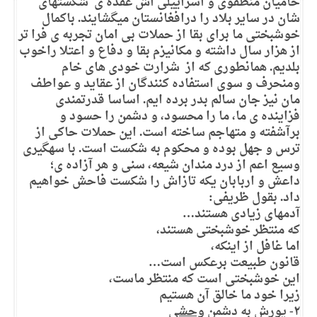
حامیان منطقوی و اسراییلی اش عقده ی شکستهای
شان در سایر بلاد را درافغانستان میگشایند. باکمال
خوشبختی ما برای بقا از حملات بی امان تجربه ی فرا تر
از هزار سال داشته و مکانیزم بقا و دفاع و اعتلا راخوب
بلدیم. همانطوری که از شرارت خودی های خام
ومنحرف و سوی استفاده کنندگان از عقاید و عواطف
مان نیز جان سالم بدر برده ایم. اساسا قدرتمندی
فزاینده ی ما، ما را محسود، و دشمن را حسود و
برآشفته و متهاجم ساخته است. این حملات حاکی از
ترس و جهل بوده و محکوم به شکست است. با سهگیری
وسیع اعم از درد مندان شیعه، سنی و هر آزاده
ی
؛
داعش و اربابان یکه تازاش را شکست فاحش خواهیم
داد. بقول ظریفی:
آدمهای زیادی هستند…
که منتظر خوشبختی هستند،
اما غافل از اینکه،
قانون طبیعت برعکس است…
این خوشبختی است که منتظر ماست،
زیرا خود ما خالق آن هستيم
۲-
یورش به دشمن
وحشی