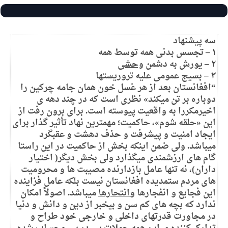
سه پیشنهاد
۱ – تجسس بدنی همه توسط همه
۲ – یورش به دشمن
وحشی
۳ – بسیج عمومی علیه تروریستها
“افغانستان بعد از هر غسل خون همان جامه چرکین را
دوباره بر تن میکند» نظری است که در چند دهه ی
اخیرمکررا به واقعیت پیوسته است. برای برون رفت از
این «حلقه شوم»، حاکمیت؛ مهمترین نهاد تأثیر گذار برای
ایجاد امنیت و پیشرفت و حذف دهشت و عقبگرد
میباشد. ولی ضمن اینکه بخش از حاکمیت در این راستا
گام های ارزشمندی میگذارد ولی بخش دیگر( اختیار
داران)، نه تنها عامل بازدارنده مصیبت ها و محرومیت
های مردم ستمدیده افغانستان نیست بلکه عامل فزاینده
این فجایع و انفجارها و
انتحارها
میباشد. اصولاً امکان
ندارد که بچه های کم سن و بیخبر از دین و دانش و دنیا
در مجاورت قدرتهای داخلی و خارجی خود طراح و