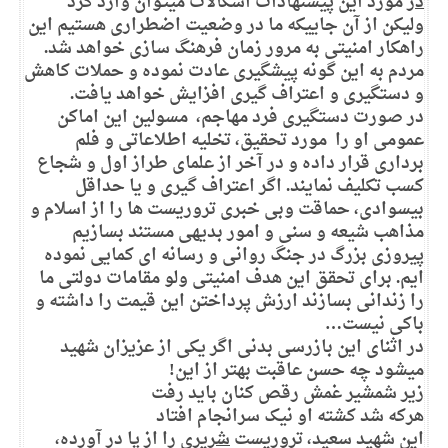
در
مورد این پیشنهادات اشکالات میتوان وارد کرد
ولیکن از آن جاییکه ما در وضعیت اضطراری هستیم این
راهکار امنیتی به مرور زمان فرهنگ سازی خواهد شد.
مردم به این گونه پیشگیری عادت نموده و حملات کاهش
و دستگیری و اعتراف گیری افزایش خواهد یافت.
در صورت دستگیری فرد مهاجم، مسولین این اماکن
عمومی او را مورد تحقیق، تخلیه اطلاعاتی و فلم
برداری قرار داده و در آخر از علمای طراز اول و شجاع
کسب تکلیف نمایند. اگر اعتراف گیری و یا حداقل
بیسوادی، حماقت وبی خبری تروریست ها را از اسلام و
مذاهب شیعه و سنی و امور بدیهی مستند بسازیم
پیروزی بزرگ در جنگ روانی و رسانه ای کمایی نموده
ایم. برای تحقق این هدف امنیتی ولو مقامات دولتی ما
را زندانی بسازند ارزش پرداختن این قیمت را داشته و
باکی نیست…
در اثنای این بازرسی بدنی اگر یکی از عزیزان شهید
میشود چه حسن عاقبت بهتر از این!
‌زیر شمشیر غمش رقص کنان باید رفت
‌هرکه شد کشته او نیک سرانجام افتاد
این شهید سعید، تروریست
شریری
را از پا در آورده،