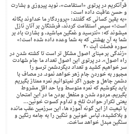
قرآنکریم در پرتوی «استقامت»، نوید پیروزی و بشارت
و حسن عاقبت داده است:
«به یقین کسانی که گفتند: «پروردگار ما خداوند یگانه
است!» سپس استقامت کردند، فرشتگان بر آنان نازل
میشوند که: «نترسید و غمگین مباشید، و بشارت باد بر
شما به آن بهشتی که به شما وعده داده شده است!»
سوره فصلت آیت ۳۰
«زندگی بر مبنای اصول مشکل تر است تا کشته شدن در
راه اصول». در پرتوی این اصول تعداد ما جام شهادت
سر خواهیم کشید و تعداد دیگردشمن ترسو را
مجبور به خوردن جام زهر خواهد نمود. در مصاف با
دشمن جاهل و جبون اگر نمیتوانیم نمره ممتاز بگیریم
باید بکوشیم که نمره متوسط ویا حد اقل مشروط
بگیریم. مردود شدن و منفعل بودن ما در این امتحان
یعنی تکرار حوادث تلخ و تداوم کسوت خونین…
با تبعیت از این گونه آموزه ها، این سرزمین عقب مانده
و بلاکشیده، لباس خونین و ننگین را به جامه رنگین و
سنگین مبدل خواهد ساخت.