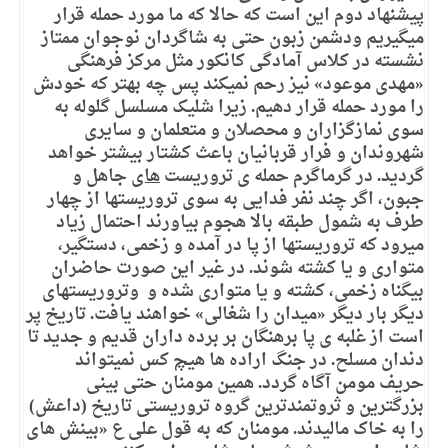
پیشنهاد دوم این است که حالا که ما مورد حمله قرار
میگیریم ودشمن زبون حتی به شاگردان نوجوان ممتاز
نشسته در کلاس آمادگی کانکور مثل مرکز فرهنگی
«مهدی موعود» نیز رحم نمیکند پس چه بهتر که خودش
را مورد حمله قرار دهیم. زیرا شلیک مسلسل گلوله به
سوی نمازگزاران و محصلان و متعلمان و سایری
شهروندان و فرار قربانیان باعث کشتار بیشتر خواهد
گردید. در گرماگرم حمله ی تروریست
های
جاهل و
جبون، اگر چند نفر فدایی به سوی تروریستها از چهار
طرف به شمول طبقه بالا هجوم بیاورند احتمال زیاد
میرود که تروریستها از پا در آمده و زخمی، دستگیر،
متواری و یا کشته شوند. در غیر این صورت حاضران
بیگناه زخمی، کشته و یا متواری شده و وتروریستهای
دیگر بار دیگر «میدان را شغالی» خواهند یافت. تاریخ پر
است از غلبه ی پا برهنگان بر برده داران قدیم و جدید تا
دندان مسلح. در جنگ اراده ها هیچ کس نمیتواند
حریف مومن آگاه گردد. همین مومنان حتی بینی
بزرگترین و ثروتمندترین گروه تروریستی تاریخ (داعش)
را به خاک مالیدند. مومنان که به قول علی ع «بینش های