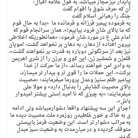
پایدار نیز مجاز میباشد. به قول علامه اقبال:
آن که حرف شوق با اقوام گفت
جنگ را رهبانی اسلام گفت
به فرموده پیمبر فرزانه و فرمانده ما «بدا به حال قوم
که ما بالای شان فرود بیاییم!». همان سرانجام قوم که
امام علی ع در مورد شان فرمود: «همانطوریکه اخلاطی
بیرون افتاده از دهان، به دهان بر نخواهد گشت، امویان
نیز بعد از سرنگونی دوباره به قدرت بر نخواهند گشت».
قلمزن و شمشیر زن، این کوی و برزن را از شری اهریمن
به وادی امن خواهند رساند. «از ما حرکت از خدا
برکت». این حملات ما را قوی تر و بیدار تر میسازد.
پیامبر ظلم ستیز وعدل پرورما میفرمایند: «مصیبت
بالای مصیبت گشایش را بدنبال دارد» و مولا علی
میفرمایند: «به چیزی که نا امید
ا
ستی بیشتر امیدوار
باش».
اجرای این سه پیشنهاد واقعا دشوارمیباشد ولی ادامه
ی به خاک و خون غلطیدن روزمره ملت مصیبت دیده ما
به مراتب دشوار تر است. این وضعیت قرمز باییستی
متوقف گردیده و در میان‌مدت به وضعیت سبز مبدل
گردد.