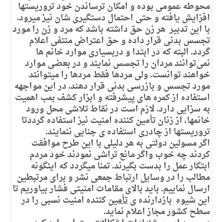
محوطه عمومی بوده و امکان ترساندن خود تروریستها
افزایش یافته و حتی احتمال دستگیری شان نیز میرود.
با این تدبیر هر زن حق داشته باشد که مرد و زن را مورد
تجسس بدنی قرار داده و حق اعتراض منتفی اعلام
گردد. البته که در ابتدا و دربسیاری موارد خانم ها
نمی‌توانند مردان را تجسس نمایند و در بعضی موارد
خواهند توانست. ولی مردها فقط مردها را میتوانند
مورد تجسس و بازرسی بدنی قرار دهند. در این مواجهه
استفاده از کمره های پیشرفته و ابزار کشف بمب اهمیت
به سزایی دارد. لازم است در نقاط تلاشی محل ورود
خانمها، از زنان تأمین کننده امنیت نیز استفاده گرددتا
تروریستها از چادری استفاده ی جنایی ننمایند.
اگر مسولین دولتی به هر دلیلی با این طرح موافقت
کردند چه خوب واگر مانع تراشی نمودند خود مردم
ابتکار عمل را بدست بگیرند. تمنا میگردد که اینگونه
مطالب را در وسایل ارتباط جمعی نشر و برای مرتبطین
ارسال نماییم. باید بالای مقامات امنیتی فشار بیاوریم تا
این شیوه بازدارنده ی
تأمین
کننده امنیت نسبی را در
سطح کشور مجاز اعلام نماید.