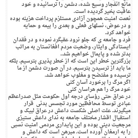
مانع انفجار وسیع شده، دشمن را ترسانیده و خود
عاقبت بخیر گردیده است.
نعمت امنیت همچون آزادی مستلزم پرداخت هزینه بوده
و در عوض، نسلهای فعلی و بعدی را بیمه و حمایه
خواهد کرد.
فرد و جامعه ی که جلو نرود عقبگرد نموده و در فقدان
ایستادگی وایثار، وضعیت مردم افغانستان به مراتب
بدتر شده و پایمال خواهیم شد..
بزرگترین خطر این است که از خطر پذیری بترسیم. بلکه
ما باید از ترسیدن بترسیم. در آن صورت دشمن از ما
ترسیده و مفتضح و مغلوب خواهد شد.
اگر مرگ را برخورد آسان کنی
خود مرگ را هم هراسان کنی
در عراق حتی رؤسای درجه اول حکومت مثل صدراعظم
عبادی توسط محافظین مورد تجسس بدنی قرار
میگیرند. علت اصلی شکست داعش در عراق لبیک و
استقبال اقشار مختلف جامعه به ندای داعش ستیزی
مرجعیت دینی بوده و این پایداری مردمی امنیت نسبی
را به ارمغان آورده است. مبرهن است که داعش و