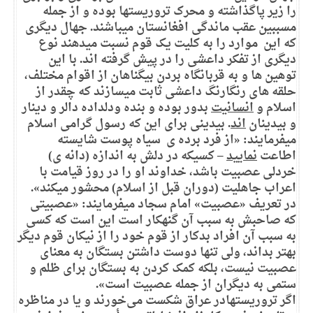
را زیر پاگذاشته و محرک تروریستها بوده و از جمله
مسببین عقب ماندگی افغانستان میباشند. جهال دیگری
که این موارد را به کلیت یک قوم نسبت میدهند نوع
دیگری از تفکر داعشی را در پیش گرفته اند. با این
توهین ها و به قربانگاه بردن بیگناهان از اقوام مختلف،
حلقه های رنگارنگ داعشی ثابت میسازند که چقدر از
اسلام و
انسانیت
بدور بوده و بنده ودلداده دالر و دینار
و بیدینان
اند
. بیدینی برای این که رسول گرامی اسلام
میفرمایند: «از فرد برده ی سیاه پوست شایسته
اطاعت
نمایید
– کسیکه در دلش به اندازه (دانه ی)
خردلی عصبیت باشد، خداوند او را در روز قیامت با
اعراب جاهلیت (دوران قبل از اسلام) محشور میکند».
در تعریف «عصبیت» امام سجاد میفرمایند: «عصبیتی
که صاحبش به سبب آن گنهکار است این است که کسی
به سبب آن افراد بدکار از قوم خود را از نیکان قوم دیگر
بهتر بداند، ولی تنها دوست داشتن بستگان به معنای
عصبیت نیست، بلکه کمک کردن به بستگان برای ظلم و
ستمی به دیگران از جمله عصبیت است».
اگر تروریستهادر عراق شکست می‌خورند و یا در مناظره