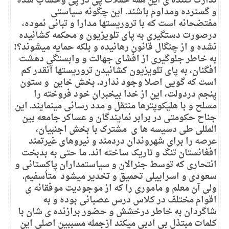
تدارک کننده ی این همه حملات پی در پی وحساب شده
و گسترده ومداوم باشند. این چگونه سیاستی
مفتضحانه است که با تروریستها مدارا و تبانی نموده،
درصورت دستگیری به پای تلویزیون و محکمه کشانیده
نشده و از چنگال قانون رهانیده و بلکه حمایه میشوند؟!
به خاطر جلوگیری از افشای جهالت و وابستگی دهشت
افگنان، به پای تلویزیون کشانیدن تروریستها آنقدر کم
است که گویی اصلا وجود ندارد. بخش خاین و ستون
پنجم دردولت، این از خدا بیخبران خود فروخته را
مسلح و با هلیکوپترها منتقل و مدد رسانی مینمایند. این
جناح حکومتی در برابر نمایندگان و عساکر جامعه بین
المللی طی دسیسه ها ی مشترک با بخش اجنبیان،
عرصه را برای شهروندان دردمند و نیروهای غیرتمند
افغانستان تنگ و تاریک ساخته اند. ما حتی به بدبخت
انتحاری که توسط جنرالان و سیاستمداران پاکستانی و
سعودی و اسراییلی تحمیق و تخدیر میشود متأسفیم.
ولی آن معلم و ماموری را که از موجودیت موفقانه ی
اقوام مختلف در کلاس درس عصبانی بوده و به
شاگردان به خاطر درخشش و حضور برازنده ی شان با
کلمات مبتذل بی ادبی میکند ازجمله مسببین اصلی این