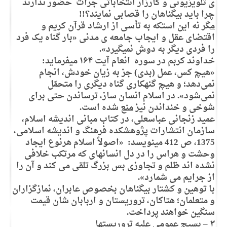
ی تلویزیونی و کارزار انتخاباتی جرأت حضور ندارند
چرا باید بیگناهان را قصابی نمایند؟!!
م
گر نه این استکه به تأسی از ارشاد قرآن کریم و
اقتضای عقل و ایجاب جامعه ی مدنی «بار گناه یک فرد
را فردی دیگر به دوش نمیگیرد».
خداوند کربم در سوره انعام آیت ۱۶۴ میفرماید:
«هیچ کس، عمل (بدی) جز به زیان خودش، انجام
نمی‌دهد؛ و هیچ گنهکاری گناه دیگری را متحمّل
نمی‌شود». در اسلام انسان ساز، ترساندن حتی برای
شوخی و خنداندن نیز
منع
شده است.
عمید زنجانی عباسعلی، در کتاب مبانی اندیشه اسلام،
سازمان انتشارات پژوهشکده فرهنگ و اندیشه اسلامی،
1375، ص 412 مینویسد: «اصولاً اسلام هرنوع ایجاد
وحشت و هراس را در دل انسانهای که مرتکب خلافی
نشده اند ظلم و تجاوزی بس بزرگ تلقی می کند و آن را
از جرایم می شمارد».
با توهین و کشتار بیگناهان بخصوص عابران، نمازگزاران
و متعلمان؛ هتاکان، تروریستان و اربابان شان قیمت
سنگین خواهند پرداخت.
۳ –
بسیج عمومی علیه تروریستها