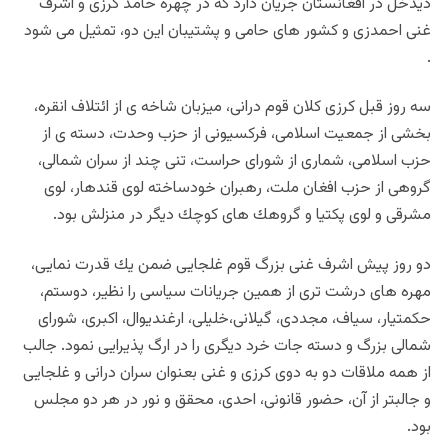
ذيدخل در افغانستان جريان دارد كه در چهره حامد كرزى و اشرف
غنى احمدزى و كشور هاى حامى و پشتيبان اين دو، تمثيل مى شود
.
سه روز قبل كرزى كلان قوم درانى، ميزبان شاخه ى از ائتلاف انقره،
بخشى از جمعيت اسلامى، فركسيونى از حزب وحدت، دسته ى از
حزب اسلامى، شمارى از شوراى حراست، تنى چند از سران شمالى،
گروهى از حزب افغان ملت، رهبران خودساخته لوى قندهار، لوى
مشرقى و لوى پكتيا و گروهك هاى كوچك ديگر در منزلش بود.
دو روز پيش اشرف غنى بزرگ قوم غلجايى ضمن يك قدرت نمايى،
مهره هاى درشت ترى از همين جريانات سياسى را نظير، دوستم،
حكمتيار، سياف، مجددى، گيلانى،خليلى، ارغنديوال، اكبرى، شوراى
شمالى بزرگ و دسته جات خرد ديگرى را در ارگ پذيرايى نمود. جالب
از همه ملاقات دو به دوى كرزى و غنى بعنوان سران درانى و غلجايى
و جالبتر از آن، حضور قانونى، احدى، محقق و نور در هر دو مجلس
بود.