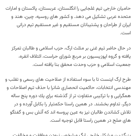
حاميان خارجى تيم غلجايى را انگلستان، عربستان، پاكستان و امارات
متحده عربى تشكيل مى دهد. و كشور هاى روسيه، چين، هند و
ايران از طراحان و پشتيبانان مستقيم و غير مستقيم تيم درانى
است.
در حال حاضر تيم غنى بر مثلث ارگ، حزب اسلامى و طالبان تمركز
يافته و گروه اپوزيسيون بر مربع شوراى حراست، ائتلاف انقره،
جمعيت اسلامى و حزب وحدت محقق بنا يافته است.
طرح ارگ اينست تا با سوء استفاده از صلاحيت هاى رسمى و تقلب و
مهندسى انتخابات، حاكميت انحصارى شانرا با حذف تيم اصلاحات و
همگرايى و با تركيبى متفاوت تر از گذشته براى يك دوره پنج ساله
ديگر، تداوم بخشند. در همين راستا حكمتيار را بكابل آورده و در
تلاش كشاندن طالبان نيز به عين پروسه اند كه آتش بس و گفتگو
هاى صلح در همين راستا قابل توجيه است.
بزرگترين مشكل خارجى ارگ مشخص نبودن موافقت و مخالفت