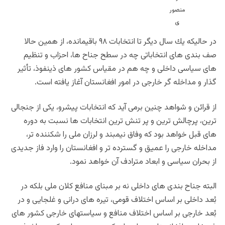
در حاليكه يك سال ديگر تا انتخابات ٩٨ باقيمانده، از همين حالا
صف بندى هاى انتخاباتى چه در سطح جناح ها، احزاب و تنظيم
هاى سياسى داخلى و چه هم در مقياس كشور هاى ذينفوذ، تأثير
گذار و مداخله گر خارجى در امور افغانستان آغاز يافته است.
از قرائن و شواهد چنين برمى آيد كه انتخابات پيشرو، يكى از جنجالى
ترين، پرچالش ترين و پر تنش ترين انتخابات ها نسبت به دوره
هاى قبل خواهد بود كه وفاق نيمبند و لرزان ملى را شكننده تر،
مداخله خارجى را عميق و گسترده تر و افغانستان را وارد فاز جديدى
از بحران سياسى و ابعاد مترادف آن خواهد نمود.
البته جناح بندى هاى داخلى نه بر مبناى منافع كلان ملى بلكه در
بُعد داخلى بر اساس اختلاف قومى، تيره هاى درانى و غلجايى و در
بُعد خارجى بر اساس اختلاف منافع و سياستهاى خارجى كشور هاى