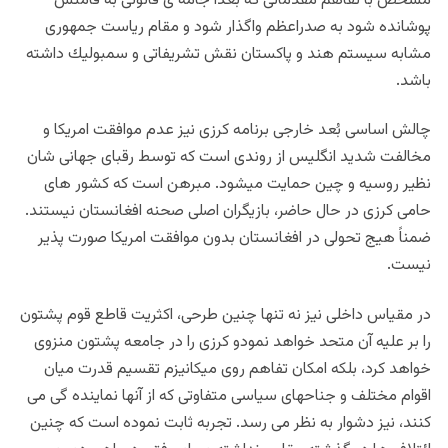
مشخص با تفاهم مقدماتى كه بعداً جامه ى قانونى به قامتش
پوشانده شود به صدراعظم واگذار شود و مقام رياست جمهورى
مشابه سيستم هند و پاكستان نقش تشريفاتى و سمبوليك داشته
باشد.
چالش اساسى بُعد خارجى برنامه كرزى نيز عدم موافقت امريكا و
مخالفت شديد انگليس از روندى است كه توسط رقباى جهانى شان
نظير روسيه و چين حمايت ميشود. مبرهن است كه كشور هاى
حامى كرزى در حال حاضر، بازيگران اصلى صحنه افغانستان نيستند.
ضمناً هيج تحولى در افغانستان بدون موافقت امريكا صورت پذير
نيست.
در مقياس داخلى نيز نه تنها چنين طرحى، اكثريت قاطع قوم پشتون
را بر عليه آن متحد خواهد نمودو كرزى را در جامعه پشتون منزوى
خواهد كرد، بلكه امكان تفاهم روى ميكانيزم تقسيم قدرت ميان
اقوام مختلف و جناحهاى سياسى متفاوتى كه از آنها نماينده گى مى
كنند، نيز دشوار به نظر مى رسد. تجربه ثابت نموده است كه چنين