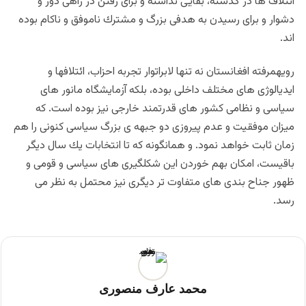
ائتلاف ها در گذشته، بقايى نداشته و براى رفتن در راهى دور و
دشوار و براى رسيدن به هدفى بزرگ و مشترك ناموفق و ناكام بوده
اند.
رويهمرفته افغانستان نه تنها لابراتوار تجربه احزاب، ائتلافها و
ايديالوژى هاى مختلف داخلى بوده، بلكه آزمايشگاه مانور هاى
سياسى و نظامى كشور هاى قدرتمند خارجى نيز بوده است. كه
ميزان موفقيت و عدم پيروزى دو جبهه ى بزرگ سياسى كنونى را هم
زمان ثابت خواهد نمود. و همانگونه كه تا انتخابات يك سال ديگر
باقيست، امكان بهم خوردن اين شكلگيرى هاى سياسى و قومى و
ظهور جناح بندى هاى متفاوت تر ديگرى نيز محتمل به نظر مى
رسد.
محمد عارف منصوری