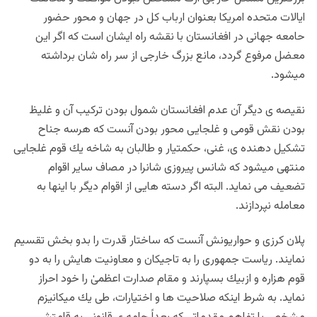
ايالات متحده امريكا بعنوان ارباب كل در جهان و محور حضور
حامعه جهانى در افغانستان با نقشه راه ايشان است كه اگر اين
معضل مرفوع گردد، مانع بزرگ خارجى از سر راه شان برداشته
ميشود.
نقيصه ى ديگر آن عدم افغانستان شمول بودن تركيب آن و غليظ
بودن نقش قومى و غلجايى محور بودن آنست كه هرسه جناح
تشكيل دهنده ى، غنى، حكمتيار و طالبان به شاخه يك قوم غلجايى
منتهى ميشود كه شانس پيروزى شانرا در مصاف ساير اقوام
تضعيف مى نمايد. البته اگر دسته هايى از اقوام ديگر با اينها به
معامله نپردازند.
پلان كرزى و حواريونش آنست كه ساختار قدرت را بدو بخش تقسيم
نمايند. رياست جمهورى را به تاجيكان و معاونيت هايش را به دو
قوم هزاره و ازبيك بسپارند و مقام صدارت اعظمىٰ را خود احراز
نمايد. به شرط اينكه صلاحيت ها و اختيارات، طى يك ميكانيزم