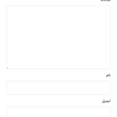
شده‌اند
*
د
ی
د
گ
ا
ه
*
نام
ایمیل