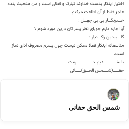
اختیار اینکار بدست خداوند تبارک و تعالی است و من منحیث بنده
عاجز فقط از آن اطاعت میکنم.
خــبرنگــار بی بی چهــل :
آیا اجازه دارم جویای نظر پسر تان درین مورد شوم ؟
گلــبیدین راکــتیار :
متاسفانه اینکار فعلا ممکن نیست چون پسرم مصروف ادای نماز
است.
با تقـــــــــديم حـــــــــــرمت
حقــــ(شـــمس الحــق)ــــانی
شمس الحق حقانی