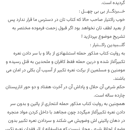
گردیده است.
خــبرنگــار بی بی چهــل :
خوب راکتیار صاحب حالا که کتاب تان در دسترس ما قرار ندارد پس
از بعید لطف تان نخواهد بود اگر قبول زحمت فرموده مختصر به
تشریح موضوع بپردازید !
گلــبیدین راکــتیار :
به روایت کتاب مذکور حمله استشهادی از بالا و با سر دادن نعره
تکبیرآغاز شده و درین حمله فقط کافران و ملحدین به قتل رسیده و
مومنین و مسلمین از برکت نعره تکبیر از آسیب آن بکلی در امان می
باشند.
حکم شرعی آن حلال و پاداش آن در آخرت هفتاد و دو حور انارپستان
چارده ساله است.
همچنین به روایت کتاب مذکور حمله انتحاری از پائین و بدون سر
دادن نعره تکبیرآغاز میگردد چون مجاهد با داخل کردن مواد منجره
در دهان پائینی اش وضویش می شکند و سردادن نعره تکبیر بدون
وضو از لحاظ شرعی مجاز نیست که متاسفانه از اثر فقدان نعره تکبیر