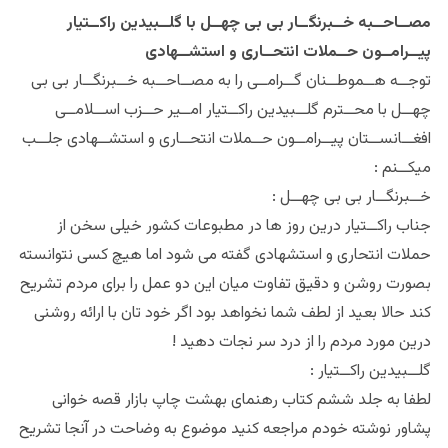
مصــاحــبه خــبرنگــار بی بی چهــل با گلــبیدین راکــتیار
پیــرامــون حــملات انتحــاری و استشــهادی
توجــه هــموطــنان گــرامــی را به مصــاحــبه خــبرنگــار بی بی
چهــل با محــترم گلــبیدین راکــتیار امــیر حــزب اســلامــی
افغــانســتان پیــرامــون حــملات انتحــاری و استشــهادی جلــب
میکــنم :
خــبرنگــار بی بی چهــل :
جناب راکــتیار درین روز ها در مطبوعات کشور خیلی سخن از
حملات انتحاری و استشهادی گفته می شود اما هیچ کسی نتوانسته
بصورت روشن و دقیق تفاوت میان این دو عمل را برای مردم تشریح
کند حالا بعید از لطف شما نخواهد بود اگر خود تان با ارائه روشنی
درین مورد مردم را از درد سر نجات دهید !
گلــبیدین راکــتیار :
لطفا به جلد ششم کتاب رهنمای بهشت چاپ بازار قصه خوانی
پشاور نوشته خودم مراجعه کنید موضوع به وضاحت در آنجا تشریح