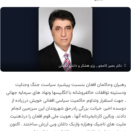
دکتر بصیر کامجو _ پژو هشکر و دانش اندیش
رهبران وحاکمان افغان بنسبت پیشبرد سیاست جنگ وجنایت
ودستینه توافقات خاکفروشانه با انگلیسها ونهاد های سرمایه جهانی
، جهت استقرار وتداوم حاکمیت سیاسی افغانی خویش درزیاده از
دوسده اخیر، خیانت بزرگی رادرحق شهروندان این سرزمین انجام
دادند. وبااین کارنابخردانه آنها ، هویت ملی قوم افغان را درذهنیت
ملیت های تاجیک وهزاره وازبک داغان وبی ارزش ساختند . اکنون