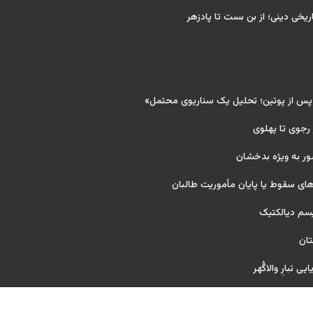
ریخی دینی؛ از بن بست تا پادزهر
 پس از پوتین؛ تحلیل یک سناریوی محتمل»
 رجوی تا پهلوی
ور به ویژه بدخشان
ای سقوط یا پایان مأموریت طالبان
یسم دیالکتیک
تان
ی تبارِ والاگُهر