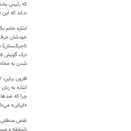
که رئیس بخش 
نداند که این 
اشاره خانم بک
خودشان حرف بز
تاجیکستان) مر
درک گویش فارس
شدن به مخاطب
افزون براین، 
اشاره به زبان
چرا که صدها وا
«ایرانی» می‌دا
نقض منطقی چن
باسابقه و مسئ