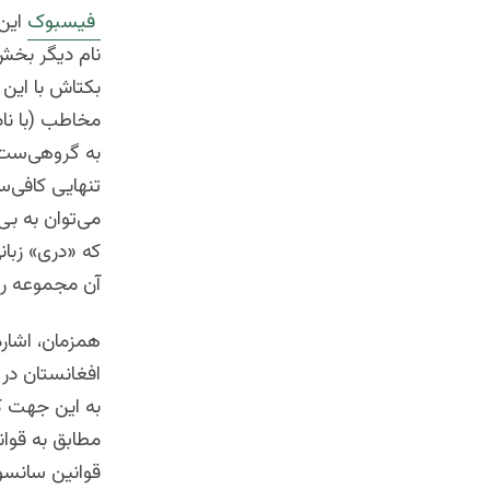
فیسبوک
این 
نام دیگر بخش‌
بکتاش با این
مخاطب (با ناد
به گروهی‌‌ست 
تنهایی کافی‌
می‌توان به بی
که «دری» زبان
آن مجموعه را 
همزمان، اشاره
افغانستان در 
به این جهت که
مطابق به قوا
قوانین سانسو