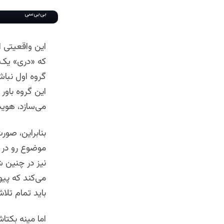
بی‌بی‌سی
این واقعیتی ا
که «دری» یک ز
گروه اول نباش
این گروه باور 
می‌سازد، هوی
بنابراین، صور
موضوع رو در رو
نیز در چنین ش
می‌کند که پیو
باید تمام تلا
اما مینه بکت