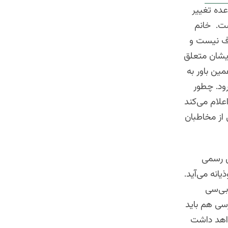
عده تغییر
ست. خانم
رف نیست و
ایشان متعلق
مین باور به
ود. چطور
علام می‌کند
 از مخاطبان
ای رسمی
انه می‌آید.
‌بی‌سی
سی هم باید
واهد داشت