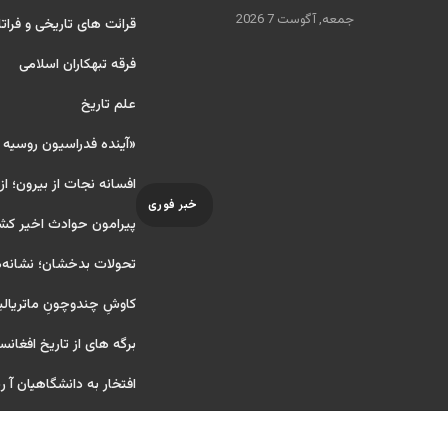
جمعه, آگوست 7 2026
قرائت های تاریخی و فراتا
فرقه تبهکاران اسلامی
علم تاریخ
«آینده فدراسیون روسیه
افسانه نجات از بیرون؛ از
خبر فوری
پیرامون حوادث اخیر کش
تحولات بدخشان؛ نشانه‌ه
کاوشِ چندو‌چونِ ماتریال
برگه های از تاریخ افغانس
افتخار به دانشگاهیان آ ریای