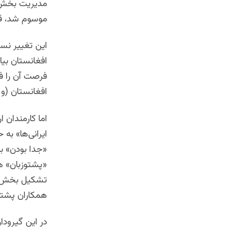
مدیریت بخش‌ت
موسوم شد، قرا
این تغییر نسب
افغانستان بی
فرصت آن را فر
افغانستان (و 
اما کارمندان 
ایرانی‌ها» به
«جدا بودن» بخ
«پشتوزبان»‌ هم
تشکیل بخش اف
همکاران پشتون
در این گیرودا