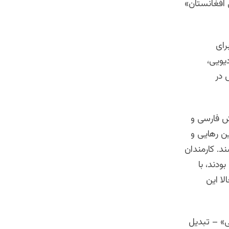
افغانستان»‌
رای
یویی،
 در
خش فارسی و
ین رهایی و
د. کارمندان
ودند، با
ا این
ی» – تبدیل