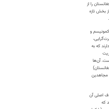
نستان را از
ز بخش تازه
کمونیسم و
ت‌گرایی،
رند که به
ریت
ست. آن‌ها
غانستان)
و مجاهدین
دف اصلی آن
د که