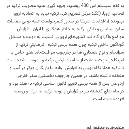
به نفع سیستم اس 400 روسیه، جبهه گیری علیه عضویت ترکیه در
اتحادیه اروپا، (آنگلا مرکل تصریح کرد: ترکیه نباید به اتحادیه اروپا
بپیوندد.)، اقدامات امريكا در صدور کیفرخواست علیه برخی مقامات
سابق سیاسی و بانکی ترکیه به خاطر همکاری با ایران ، افزايش
مواضع واگرا و گاه تند کشورهای اروپایی نسبت به دولت و مسائل
گوناگون داخلي تركيه چون همه پرسی ترکیه ، نارضايتي تركيه از
سرانجام و نوع همكاري ها در چارچوب موافقت‌نامه‌های خاص با
امريكا در جهت حمايت از تمامیت ارضی تركيه و.. موجب شده است
تا تركيه عملا نگاه نويني به افزايش روابط با بازيگران ديگر در آسيا و
منطقه داشته باشد. در همين چارچوب نخستین سفر خارجی
اردوغان پس از همه پرسی تغییر قانون اساسی ترکیه به هند بود و
در ماه هاي گذشته نيز بر گرایش و توجه ترکیه به ایران و روسیه
افزوده شده است.
متغيرهاي منطقه اي: