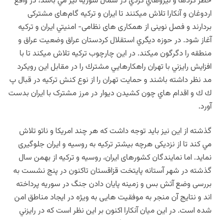
خطر كردها و نيروهاي كردي در شمال سوريه نيز مي باشد، در واقع
اردوغان و آنكارا تلاش ميكنند تا ایران و ترکیه گام‌های مشترکی
بردارند و فصل نوينی از همکاری های نظامی- امنيتي ایران و ترکیه
آغاز شود. در حوزه ديگري استقلال کردستان عراق وضعیت عراق و
منطقه را دگرگون ميكند. در اين چارچوب تركيه تلاش ميكند تا با
افزايش رايزني با تهران راهكارهايي مشترك را در مقابل اين رويكرد
مد نظر داشته باشند و حمايت تهران را از نوع كنش تركيه در قبال پ
ك ك و اقدام هاي چون کشیدن دیوار در مرز مشترک با ایران بدست
آورد.
گذشته از اين نيز بايد توجه داشت كه هر چند امريكا و ناتو تلاش
مي كند تا از نزدیکی هرچه بیشتر ترکیه به روسیه و ایران جلوگیری
نماید. اما نمایندگان کشورهای ایران، روسیه و ترکیه از بهمن سال
گذشته در شهر آستانه پایتخت قزاقستان تاکنون در پنج نشست به
بررسی وضع آتش بس و زمینه پایان دادن جنگ در سوریه پرداخته
اند و نتایج آن منجر به موفقیت هایی به ویژه در ایجاد مناطق امن
شده است. در اين ميان آنكارا اكنون بر اين نظر است كه در رايزني