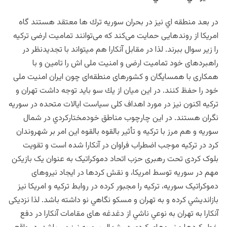
در بعد منطقه اي نيز در بحران سوريه ترك ها معتقد هستند گاه
امريكا از روند‌هایی حمایت می‌کند که می‌توانند تمامیت ارضی ترکیه
را زیر سوال ببرند. لذا در مقابل آنكارا هم ميتواند با تجدیدنظر در
راهبردهای خود تمامیت ارضی و امنیت ملی اش را تامین و با
همکاری با همسایگان و کشورهای منطقه‌ای چون ايران امنیت ملی
خود را حفظ کنند. در اين ميان از يك سو بايد توجه داشت تهران و
تركيه اكنون نیز در مورد اهداف کلی سیاست ایالات متحده در سوریه
نگران هستند. در اين چارچوب مناطق خودمختاركردي در شمال
سوريه و هم مرز با تركيه و تأثیر بالقوه بالقوه این امر بر شهروندان
کرد در ترکیه موجب اضطراب فراوان در آنكارا شده است و تقويت
بلوک کردی تحت رهبری حزب اتحاد دموکراتیک به عنوان یک بازیکن
مهم در سوریه توسط امريكا، و نقش كردها در ایجاد نیروهای
دموکراتیک سوریه، ترکیه را مجبور کرده در روابط ترکیه و امريكا نيز
بازانديشي كرده و به تهران و مسكو نگاهي نو داشته باشد. لذا نزدیکی
آنكارا به تهران به نوعي ناشي از دغدغه های مقامات آنکارا در دفع