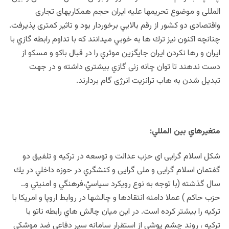
المللی و موضوع تحریمها علیه ایران حجم همکاریهای تجاری
واقتصادی دو کشور از رقم بالايي برخوردار بود و تاثير کمتری پذیرفت.
چنانچه اكنون نيز ترك ها به خوبي ميدانند كه با تداوم رابطه گازي با
ايران و رها نکردن ایران جايگزين موثري را در قبال باکو و مسکو از
دست ندهند تا توان چانه زنی گازي بیشتری داشته و در جهت
تبدیل شدن به هاب ترانزیت انرژی گام بردارند.
متغيرهاي بين المللي:
شکل اسلام گرایی ای حزب عدالت و توسعه در ترکیه و تلفیق دو
گفتمان اسلام گرایی و ملی گرایی و كنشگري در حوزه داخلي در يك
سال گذشته (با توجه به نوع رويكرد سياسي‏ْ،فرهنگي و امنيتي و..
حزب حاكم ) عملا دامنه انتقادها و چالشها در روابط اروپا و امريكا با
تركيه را بيشتر كرده است. در اين ميان چالش هاي رابطه ناتو با
ترکیه ، روند چشم پوشي از استقرار سامانه سپر دفاعی ضد موشکی