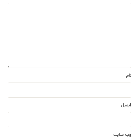
د
ی
د
گ
ا
ه
*
نام
ایمیل
وب‌ سایت