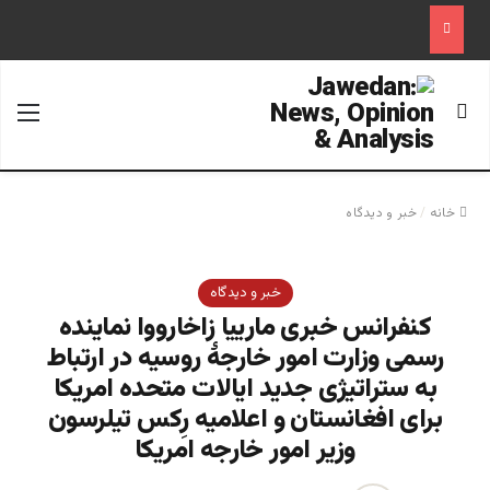
جستجو برای
منو
خانه
/
خبر و دیدگاه
خبر و دیدگاه
کنفرانس خبری مارییا زاخارووا نماینده
رسمی وزارت امور خارجۀ روسیه در ارتباط
به ستراتیژی جدید ایالات متحده امریکا
برای افغانستان و اعلامیه رِکس تیلرسون
وزیر امور خارجه امریکا