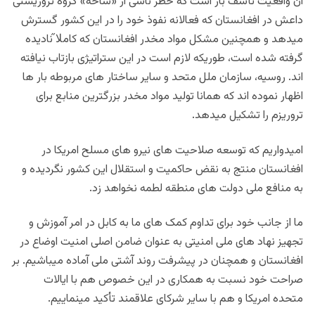
آن واقعیت تأسف بار است که خطر ناشی از «شاخه» گروه تروریستی
داعش در افغانستان که فعالانه نفوذ خود را در این کشور گسترش
میدهد و همچنین مشکل مواد مخدر افغانستان که کاملا̋ نادیده
گرفته شده است، طوریکه لازم است در این ستراتیژی بازتاب نیافته
اند. روسیه، سازمان ملل متحد و سایر ساختار های مربوطه بار ها
اظهار نموده اند که همانا تولید مواد مخدر بزرگترین منابع برای
تروریزم را تشکیل میدهد.
امیدواریم که توسعه صلاحیت های نیرو های مسلح امریکا در
افغانستان منتج به نقض حاکمیت و استقلال این کشور نگردیده و
به منافع ملی دولت های منطقه لطمه نخواهد زد.
ما از جانب خود برای تداوم کمک های ما به کابل در امر آموزش و
تجهیز نهاد های ملی امنیتی به عنوان ضامن اصلی امنیت اوضاع در
افغانستان و همچنان در پیشرفت روند آشتی ملی آماده میباشیم. بر
صراحت خود نسبت به همکاری در این خصوص هم با ایالات
متحده امریکا و هم با سایر شرکای علاقمند تأکید مینماییم.