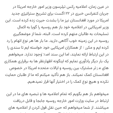
در عین زمان، اعلامیه رِکس تیلرسون وزیر امور خارجه امریکا در
جریان کنفرانس خبری در ۲۲ اگست برای تشریح ستراتیژی جدید
امریکا در مورد افغانستان نیز ما را بشدت حیرت زده کرده است. این
وزیر امریکایی در اعلامیه خود باز هم روسیه را گویا به اکمال
تسلیحات به طالبان متهم کرده است. البته، شما از موضعگیری
روسیه در این زمینه خوب آگاهی دارید. ما بار ها هر نوع اتهام را رد
کرده ایم و مکررا̋ از همکاران امریکایی خود خواسته ایم تا سندی را
در این ارتباط ارائه نمایند، اما این سند اصلا̋ وجود ندارد. میخواهم
یک بار دیگر یادآوری نمایم که اینگونه اظهارنظر ها به برقراری همکاری
های مٶثر مشترک بین روسیه و ایالات متحده امریکا در خصوص
افغانستان کمک نمیکند. باز هم تأکید میکنم که ما از طلبان حمایت
نکرده و هیچ نوع کمک را در اختیار آنها قرار نمیدهیم.
میخواهم باز هم بگویم که تمام اعلامیه ها و تبصره های ما در این
ارتباط در سایت وزارت امور خارجه روسیه جابجا و قابل دریافت
میباشند. از شما میخواهم که حین نقل قول کردن از اعلامیه های