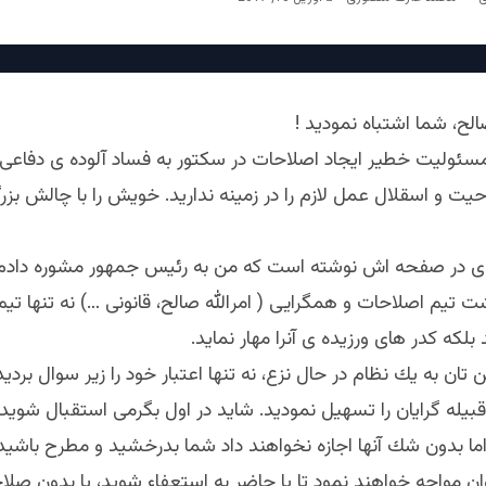
الح، شما اشتباه نموديد !
مسئوليت خطير ايجاد اصلاحات در سكتور به فساد آلوده ى دفاعى 
ت و اسقلال عمل لازم را در زمينه نداريد. خويش را با چالش بزر
دى در صفحه اش نوشته است كه من به رئيس جمهور مشوره دادم 
 تيم اصلاحات و همگرايى ( امرالله صالح، قانونى …) نه تنها تيم
لكه كدر هاى ورزيده ى آنرا مهار نمايد.
تان به يك نظام در حال نزع، نه تنها اعتبار خود را زير سوال برديد 
بيله گرايان را تسهيل نموديد. شايد در اول بگرمى استقبال شوي
ما بدون شك آنها اجازه نخواهند داد شما بدرخشيد و مطرح باشيد. 
ن مواجه خواهند نمود تا يا حاضر به استعفاء شويد، يا بدون صلا