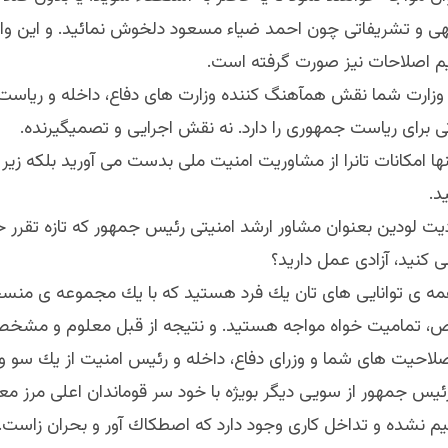
ى و تشريفاتى چون احمد ضياء مسعود دلخوش نمائيد. و اين و
يم اصلاحات نيز صورت گرفته است.
زارت شما نقش همآهنگ كننده وزارت هاى دفاع، داخله و رياست
 براى رياست جمهورى را دارد. نه نقش اجرايى و تصميگيرنده.
 تنها امكانات تانرا از مشاوريت امنيت ملى بدست مى آوريد بلكه ز
د.
وديت لودين بعنوان مشاور ارشد امنيتى رئيس جمهور كه تازه تقرر 
 كنيد، آزادى عمل داريد؟
ا همه ى توانايى هاى تان يك فرد هستيد كه با يك مجموعه ى منس
، تماميت خواه مواجه هستيد. و نتيجه از قبل معلوم و مشخ
لاحيت هاى شما و وزراى دفاع، داخله و رئيس امنيت از يك سو و 
ئيس جمهور از سويى ديگر بويژه با خود سر قوماندان اعلى مرز مع
شده و تداخل كارى وجود دارد كه اصطكاك آور و بحران زاست.