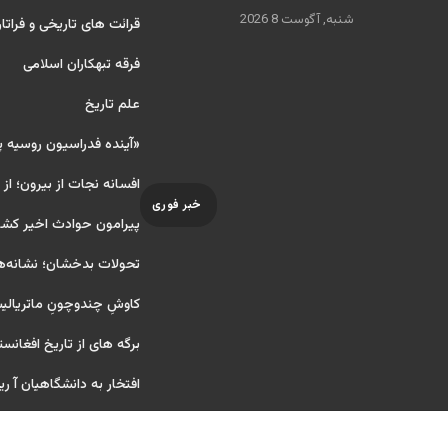
شنبه, آگوست 8 2026
قرائت های تاریخی و فراتا
فرقه تبهکاران اسلامی
علم تاریخ
«آینده فدراسیون روسیه 
افسانه نجات از بیرون؛ از
خبر فوری
پیرامون حوادث اخیر کشو
تحولات بدخشان؛ نشانه‌ه
کاوشِ چندو‌چونِ ماتریال
برگه های از تاریخ افغانست
افتخار به دانشگاهیان آ ریایی