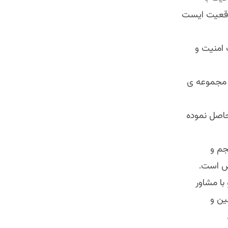
اقعيت ايست
 امنيت و
ير مجموعه ى
حاصل نموده
جم و
ص است.
با مشاور
ين و