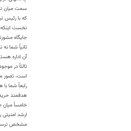
سمت ميان ته
كه با رئيس ت
نخست اينكه و
جايگاه مشورتى
ثانياً شما نه
آن اداره هستي
ثالثاً در موج
است، تصور مى
رابعاً شما ب
هدفمند حريص
خامساً ميان ص
ارشد امنيتى ر
مشخص ترسيم ن