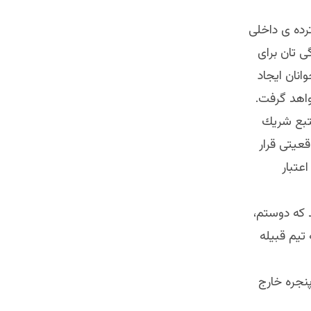
رده ى داخلى
 تان براى
انان ايجاد
واهد گرفت.
تبع شريك
عيتى قرار
عتبار
 كه دوستم،
تيم قبيله
پنجره خارج