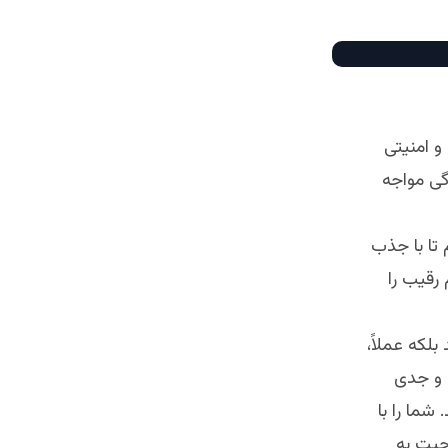
و امنيتى
گى مواجه
تا با جذب
 رقيب را
بلكه عملاً،
د و جدى
شما را با
حيت به