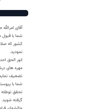
آقاى امرالله ص
شما با قبول 
كشور كه صلاحي
نموديد.
انور الحق اح
مهره هاى درشت
تضعيف نمايد ب
شما با پيوستن 
تحقق توطئه ق
گرفته شويد. ا
چالشهاى فراوا