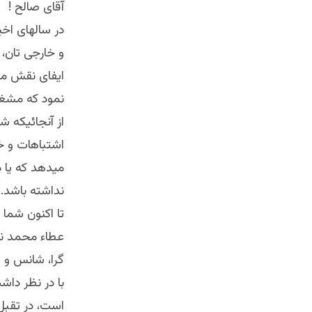
آقاى صالح !
در سالهاى اخي
و خارجى تان،
ايفاى نقش مثب
نمود كه مشغل
از آنجائيكه
اشتباهات و خط
ميدهد كه يا د
نداشته باشد.
تا اكنون شما
عطاء محمد نو
گرا، شانس و ا
با در نظر داش
است، در تقبل 