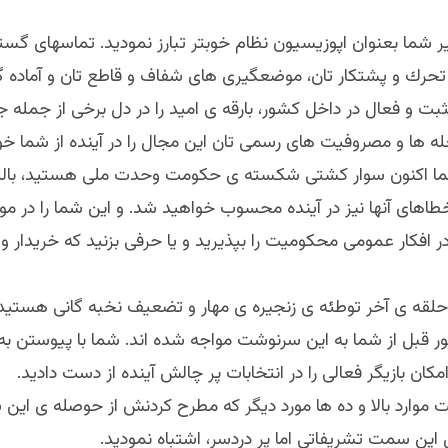
ر شما بعنوان اپوزيسيون نظام خوبتر تبارز نموديد. تماسهاى گست
 تحرك و پشتكار تان، موضعگيرى هاى شفاف و قاطع تان و آماده گى
ت و فعال در داخل كشور، بارقه ى اميد را در دل برخى از جمله جو
ه ها و مصروفيت هاى رسمى تان اين مجال را در آينده از شما خ
 شما اكنون سوار كشتى شكسته ى حكومت وحدت ملى هستيد، بال
اهاى آنها نيز در آينده محسوب خواهيد شد. و اين شما را در موق
ر افكار عمومى محكوميت را بپذيريد و يا حرفى بزنيد كه خريدار و ا
 حلقه ى آخر توطئه ى زنجيره ى مهار و تضعيف نخبه گانى هستيد
ر قبل از شما به اين سرنوشت مواجه شده اند. شما با پيوستن به 
مكان بازيگر فعالى را در انتخابات پر چالش آينده از دست داديد.
ت موارد بالا و ده ها مورد ديگر كه مطرح كردنش از حوصله ى اين 
اين سمت تشريفاتى اما پر دردسر، اشتباه نموديد.