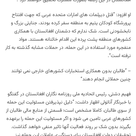
افغانستان در این رابطه بصورت مشترک تحقیق خواهند کرد”.
او افزود: “قتل دیپلمات های امارات متحده عربی که جهت افتتاح
پرورشگاه کودکان یتیم به منطقه سفر کرده بودند، جنایتی بزرگ و
نابخشودنی است. شک ندارم که دشمنان افغانستان با همکاری
کشورهای منطقه پشت پرده این اقدام خائنانه هستند. مواد
منفجره مورد استفاده در این حمله، در حملات مشابه گذشته به کار
نرفته است”.
– “طالبان بدون همکاری استخبارات کشورهای خارجی نمی توانند
چنین حملاتی انجام دهند”
فهیم دشتی، رئیس اتحادیه ملی روزنامه نگاران افغانستان در گفتگو
با خبرنگار آناتولی اظهار داشت: “دلیل نپذیرفتن مسئولیت این حمله
از سوی طالبان، کاملا مشخص است؛ قسمتی از منابع مالی طالبان از
کشورهای عربی تامین می شود و اگر مسئولیت این حمله را برعهده
بگیرند بدون شک بر روند فعالیت آنها تاثیر منفی خواهد گذاشت.
تحقیقات دولت افغانستان برای دستگیری عاملان این حمله نیز