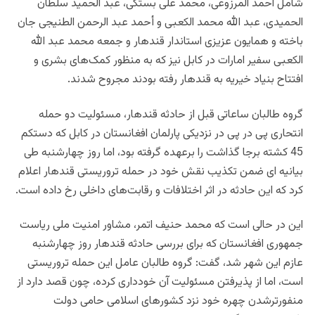
شامل احمد المرزوعی، محمد علی بستكی، عبد الحميد سلطان
الحميدی، عبد الله محمد الكعبی و أحمد عبد الرحمن الطنيجی جان
باخته و همایون عزیزی استاندار قندهار و جمعه محمد عبد الله
الکعبی سفیر امارات در کابل نیز که به ‌منظور کمک‌های بشری و
افتتاح بنیاد خیریه به قندهار رفته بودند مجروح شدند.
گروه طالبان ساعاتی قبل از حادثه قندهار، مسئولیت‌ دو حمله
انتحاری پی در پی در نزدیکی پارلمان افغانستان در کابل که دستکم
45 کشته برجا گذاشت را برعهده گرفته بود، اما روز چهارشنبه طی
بیانیه ای ضمن تکذیب نقش خود در حمله تروریستی قندهار اعلام
کرد که این حادثه در اثر اختلافات و رقابت‌های داخلی رخ داده است.
اين در حالى است كه محمد حنیف اتمر، مشاور امنیت ملی ریاست
جمهوری افغانستان که برای بررسی حادثه قندهار روز چهارشنبه
عازم این شهر شد، گفت: گروه طالبان عامل این حمله تروریستی
است، اما از پذیرفتن مسئولیت آن خودداری کرده، چون قصد دارد از
منفورترشدن چهره خود نزد کشورهای اسلامی حامی دولت